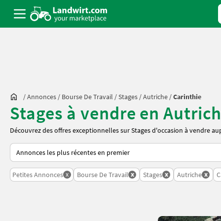
/
Annonces
/
Bourse De Travail
/
Stages
/
Autriche
/
Carinthie
Stages à vendre en Autrich
Découvrez des offres exceptionnelles sur Stages d'occasion à vendre aupr
Voici comment les annonces sont triées sur Landwirt.com
x
x
x
x
Petites Annonces
Bourse De Travail
Stages
Autriche
C