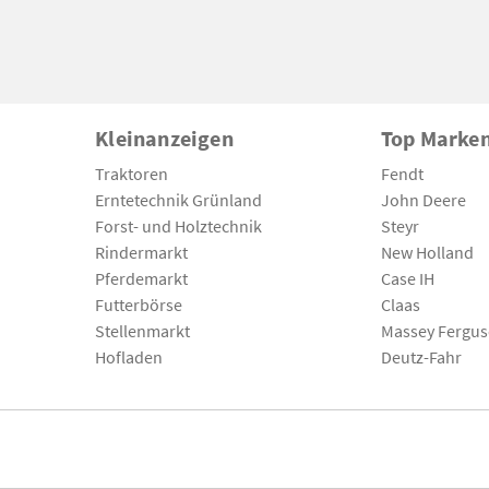
Kleinanzeigen
Top Marke
Traktoren
Fendt
Erntetechnik Grünland
John Deere
Forst- und Holztechnik
Steyr
Rindermarkt
New Holland
Pferdemarkt
Case IH
Futterbörse
Claas
Stellenmarkt
Massey Fergu
Hofladen
Deutz-Fahr