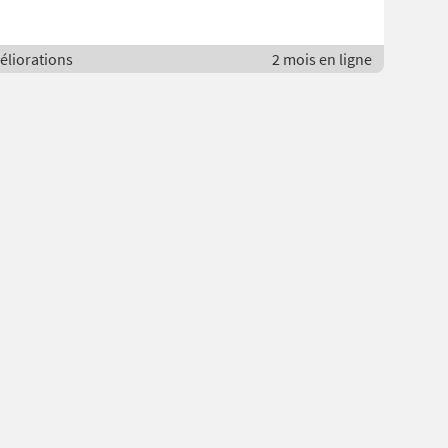
éliorations
2 mois en ligne