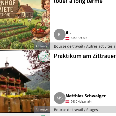
louer à long terme
B .
8580 Köflach
Bourse de travail / Autres activités 
Annonce
Praktikum am Zittraue
Matthias Schwaiger
5630 Hofgastein
Bourse de travail / Stages
Annonce