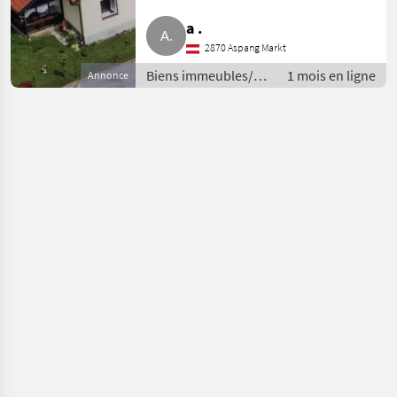
a .
2870 Aspang Markt
Biens immeubles/
1 mois en ligne
Annonce
propriété / Maisons