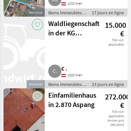
1210 Wien
Biens immeubles/
17 jours en ligne
Annonce
propriété / Terres
Waldliegenschaft
15.000
in der KG
€
Rattersdorf-
TVA non
applicable
Liebing
C .
1020 Wien
Biens immeubles/
23 jours en ligne
Annonce
propriété / Forêts
Einfamilienhaus
272.000
in 2.870 Aspang
€
TVA non
applicable
Ancien prix
285.000 €