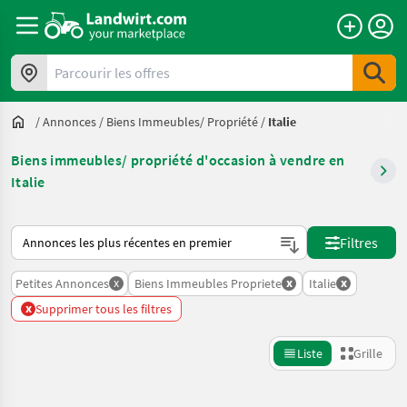
Parcourir les offres
/
Annonces
/
Biens Immeubles/ Propriété
/
Italie
Biens immeubles/ propriété d'occasion à vendre en
Italie
Voici comment les annonces sont triées sur Landwirt.com
Filtres
x
x
x
Petites Annonces
Biens Immeubles Propriete
Italie
x
Supprimer tous les filtres
Liste
Grille