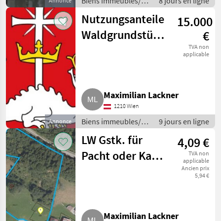
Biens immeubles/
8 jours en ligne
Annonce
propriété / Maisons
Nutzungsanteile
15.000
Waldgrundstücke
€
Gemarkung
TVA non
applicable
Margetshöchheim
Maximilian Lackner
1210 Wien
Biens immeubles/
9 jours en ligne
Annonce
propriété / Terres
LW Gstk. für
4,09 €
Pacht oder Kauf,
TVA non
applicable
1,2 ha Wiese und
Ancien prix
5,94 €
Wald,
Klösterle/Arlberg
Maximilian Lackner