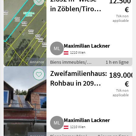
12.500
in Zöblen/Tirol
€
im Skigebiet:
TVA non
applicable
Pacht-
Einkommen
Maximilian Lackner
1210 Wien
Biens immeubles/
1 h en ligne
Annonce
propriété / Terres
Zweifamilienhaus:
189.000
Rohbau in 2095
€
Drosendorf, auf
TVA non
applicable
9.996 m²
Maximilian Lackner
1210 Wien