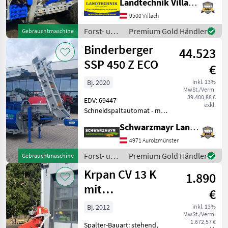
Landtechnik Villach GmbH
Rungenpaare: 3
Rungenpaare,
9500 Villach
Kransteuerung:
Forst- und
Premium Gold Händler
Gebrauchtmaschine
Kreuzhebelsteuerung,
Holztechnik
Binderberger
Triebachsen: 2 Achsen,
44.523
/
Bauartgeschwindigkeit
Binderberger
SSP 450 Z ECO
€
(km/h
Bj. 2020
inkl. 13%
MwSt./Verm.
39.400,88 €
EDV: 69447
exkl.
Schneidspaltautomat - mit
287, 9 Betriebsstunden - mit
Schwarzmayr Landtechnik GmbH - Aurolzmünster
2020 Baujahr - mit Fahrwerk
- mit mechanisch
4971 Aurolzmünster
klappbaren Förderband 4,
Forst- und
Premium Gold Händler
Gebrauchtmaschine
40m - mit Zapfwelle
Holztechnik
Krpan CV 13 K
1.890
/
Binderberger
mit
€
Zapfwellenantrieb
Bj. 2012
inkl. 13%
MwSt./Verm.
1.672,57 €
Spalter-Bauart: stehend,