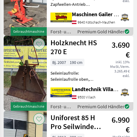
exkl.
Zapfwellen-Antrieb
gebrauchter Holzspalter -
Maschinen Gailer GmbH
Spaltkraft 13 to - Spaltlänge
bis zu 110 cm -
9640 Kötschach-Mauthen
Zapfwellenantrieb -
Forst- und
Premium Gold Händler
Gebrauchtmaschine
Gelenkwelle - mechanisch
Holztechnik
Holzknecht HS
3.690
/ Krpan
270 E
€
Bj. 2007
190 cm
inkl. 13%
MwSt./Verm.
3.265,49 €
Seileinlaufrolle:
exkl.
Seileinlaufrolle oben,
Zugleistung: 7 Tonnen,
Landtechnik Villach GmbH
elektrohydr. Bedienung,
Schutzgitter Holzknecht
9500 Villach
Seilwinde 270 E, Elektrische
Forst- und
Premium Gold Händler
Gebrauchtmaschine
Bedienung, 6 t Zugkraft, Sc
Holztechnik
Uniforest 85 H
6.990
/
Holzknecht
Pro Seilwinde
€
Funkseilwinde
MwSt nicht