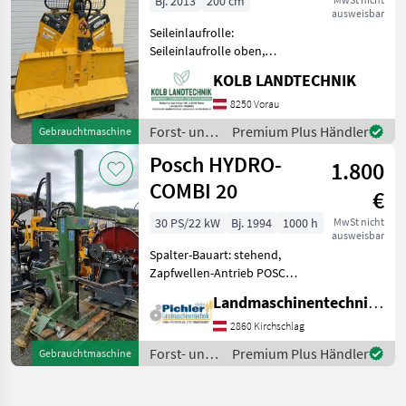
Bj. 2013
200 cm
ausweisbar
Forst
Seileinlaufrolle:
Seileinlaufrolle oben,
Zugleistung: 8, 5 Tonnen,
KOLB LANDTECHNIK
elektrohydr. Bedienung,
Schutzgitter, Funk,
8250 Vorau
Untersetzung ++KOLB
Forst- und
Premium Plus Händler
Gebrauchtmaschine
LANDTECHNIK++
Holztechnik
Posch HYDRO-
✅UNIFOREST 85 H PRO Fun
1.800
/ Uniforest
COMBI 20
€
30 PS/22 kW
Bj. 1994
1000 h
MwSt nicht
ausweisbar
Spalter-Bauart: stehend,
Zapfwellen-Antrieb POSCH
Hydro-Combi 20 - Bj. 1994 -
Landmaschinentechnik Pichler GmbH
inkl. Gelenkwelle Dem Alter
entsprechender Zustand!
2860 Kirchschlag
Der Holzspalter der Marke
Forst- und
Premium Plus Händler
Gebrauchtmaschine
Holztechnik
/ Posch