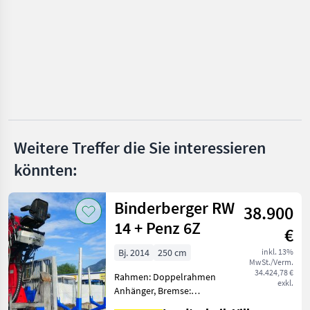
Hammer
Felder
Robland
MARKTPLATZ
Weitere Treffer die Sie interessieren
Marktplatz
Händlerangebote
Kleinanzeigen
könnten:
Binderberger RW
38.900
14 + Penz 6Z
€
Bj. 2014
250 cm
inkl. 13%
MwSt./Verm.
34.424,78 €
Rahmen: Doppelrahmen
exkl.
Anhänger, Bremse:
Druckluftbremse,