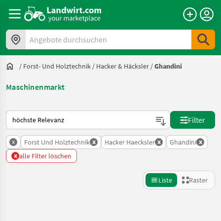
Angebote durchsuchen
/
Forst- Und Holztechnik
/
Hacker & Häcksler
/
Ghandini
Maschinenmarkt
So wird auf Landwirt.com sortiert
Filter
x
x
x
x
Forst Und Holztechnik
Hacker Haecksler
Ghandini
x
alle Filter löschen
Liste
Raster