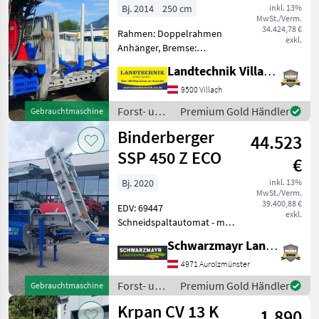
Bj. 2014
250 cm
inkl. 13%
MwSt./Verm.
34.424,78 €
Rahmen: Doppelrahmen
exkl.
Anhänger, Bremse:
Druckluftbremse,
Landtechnik Villach GmbH
Rungenpaare: 3
Rungenpaare,
9500 Villach
Kransteuerung:
Forst- und
Premium Gold Händler
Gebrauchtmaschine
Kreuzhebelsteuerung,
Holztechnik
Binderberger
Triebachsen: 2 Achsen,
44.523
/
Bauartgeschwindigkeit
Binderberger
SSP 450 Z ECO
€
(km/h
Bj. 2020
inkl. 13%
MwSt./Verm.
39.400,88 €
EDV: 69447
exkl.
Schneidspaltautomat - mit
287, 9 Betriebsstunden - mit
Schwarzmayr Landtechnik GmbH - Aurolzmünster
2020 Baujahr - mit Fahrwerk
- mit mechanisch
4971 Aurolzmünster
klappbaren Förderband 4,
Forst- und
Premium Gold Händler
Gebrauchtmaschine
40m - mit Zapfwelle
Holztechnik
Krpan CV 13 K
1.890
/