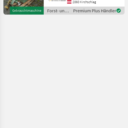
entsprechender Zustand!
2860 Kirchschlag
Der Holzspalter der Marke
Forst- und
Premium Plus Händler
Gebrauchtmaschine
Holztechnik
/ Posch