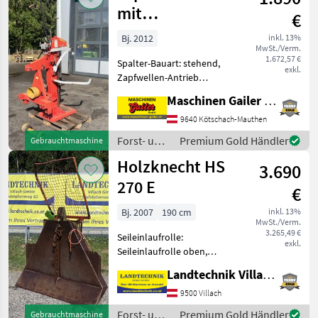
Binderberger
mit
€
Zapfwellenantrieb
Bj. 2012
inkl. 13%
MwSt./Verm.
1.672,57 €
Spalter-Bauart: stehend,
exkl.
Zapfwellen-Antrieb
gebrauchter Holzspalter -
Maschinen Gailer GmbH
Spaltkraft 13 to - Spaltlänge
bis zu 110 cm -
9640 Kötschach-Mauthen
Zapfwellenantrieb -
Forst- und
Premium Gold Händler
Gebrauchtmaschine
Gelenkwelle - mechanisch
Holztechnik
Holzknecht HS
3.690
/ Krpan
270 E
€
Bj. 2007
190 cm
inkl. 13%
MwSt./Verm.
3.265,49 €
Seileinlaufrolle:
exkl.
Seileinlaufrolle oben,
Zugleistung: 7 Tonnen,
Landtechnik Villach GmbH
elektrohydr. Bedienung,
Schutzgitter Holzknecht
9500 Villach
Seilwinde 270 E, Elektrische
Forst- und
Premium Gold Händler
Gebrauchtmaschine