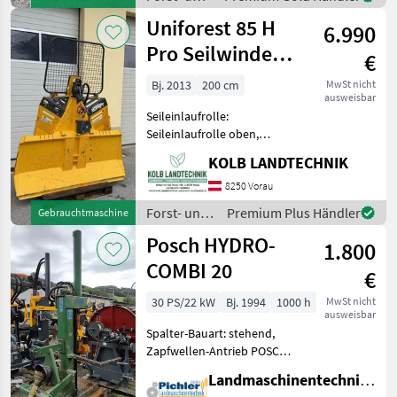
Bedienung, 6 t Zugkraft, Sc
Holztechnik
Uniforest 85 H
6.990
/
Holzknecht
Pro Seilwinde
€
Funkseilwinde
Bj. 2013
200 cm
MwSt nicht
ausweisbar
Forst
Seileinlaufrolle:
Seileinlaufrolle oben,
Zugleistung: 8, 5 Tonnen,
KOLB LANDTECHNIK
elektrohydr. Bedienung,
Schutzgitter, Funk,
8250 Vorau
Untersetzung ++KOLB
Forst- und
Premium Plus Händler
Gebrauchtmaschine
LANDTECHNIK++
Holztechnik
Posch HYDRO-
✅UNIFOREST 85 H PRO Fun
1.800
/ Uniforest
COMBI 20
€
30 PS/22 kW
Bj. 1994
1000 h
MwSt nicht
ausweisbar
Spalter-Bauart: stehend,
Zapfwellen-Antrieb POSCH
Hydro-Combi 20 - Bj. 1994 -
Landmaschinentechnik Pichler GmbH
inkl. Gelenkwelle Dem Alter