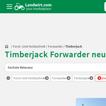
/
Forst- Und Holztechnik
/
Forwarder
/
Timberjack
Timberjack Forwarder neu
So wird auf Landwirt.com sortiert
x
x
x
x
x
Forst Und Holztechnik
Forwarder
Timberjack
all