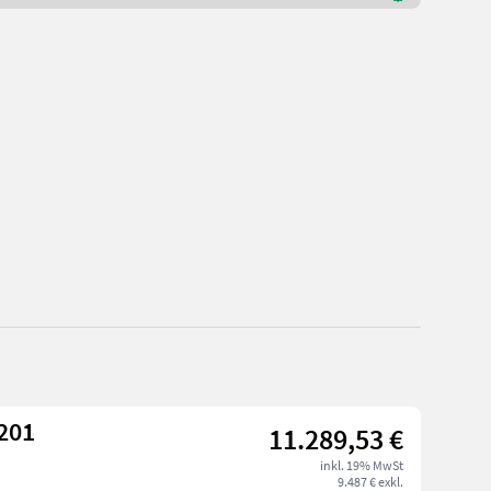
 S 150 S-LINE #201
11.289,53 €
inkl. 19% MwSt
9.487 € exkl.