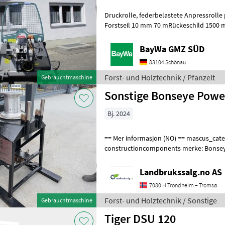
Druckrolle, federbelastete Anpressrolle pro Trommel MonoSpezial-
Forstseil 10 mm 70 mRückeschild 1500 mm, Schutzgitter , Seilau
Hydromechanisch mit Seilverteilu
BayWa GMZ SÜD
83104 Schönau
Forst- und Holztechnik / Pfanzelt
Gebrauchtmaschine
Sonstige Bonseye Powe
Bj. 2024
== Mer informasjon (NO) == mascus_category:
constructioncomponents merke: Bonseye
number upon request: 9462 See en.land
Landbrukssalg.no AS
7080 H Trondheim – Tromsø
Forst- und Holztechnik / Sonstige
Gebrauchtmaschine
Tiger DSU 120