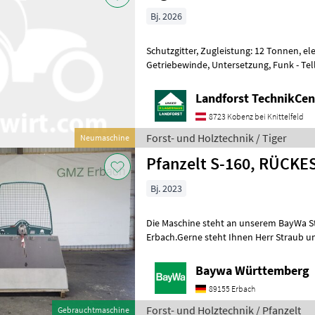
Bj. 2026
Schutzgitter, Zugleistung: 12 Tonnen, el
Getriebewinde, Untersetzung, Funk - Tellerradantrieb im Ölbad
laufend - in der Last schaltbare Kupplun
Landforst TechnikCent
8723 Kobenz bei Knittelfeld
Forst- und Holztechnik / Tiger
Neumaschine
Pfanzelt S-160, RÜCKE
Bj. 2023
Die Maschine steht an unserem BayWa S
Erbach.Gerne steht Ihnen Herr Straub unt
Anfrage zur Verfügung!Pfanzelt DWS 16
Baywa Württemberg
89155 Erbach
Forst- und Holztechnik / Pfanzelt
Gebrauchtmaschine