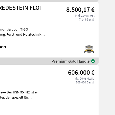
VREDESTEIN FLOT
8.500,17 €
inkl. 19% MwSt
7.143 € exkl.
montiert von TIGO
rg. Forst- und Holztechnik
hinen
ken
Premium Gold Händler
606.000 €
inkl. 20 % MwSt.
505.000 € exkl.
l für