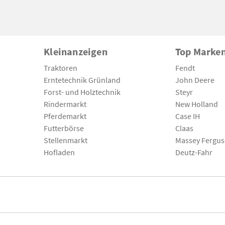
Kleinanzeigen
Top Marke
Traktoren
Fendt
Erntetechnik Grünland
John Deere
Forst- und Holztechnik
Steyr
Rindermarkt
New Holland
Pferdemarkt
Case IH
Futterbörse
Claas
Stellenmarkt
Massey Fergu
Hofladen
Deutz-Fahr