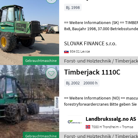
Bj. 1998
== Weitere Informationen (SK) == TIMBERJACK 1410 Forst-Rückezug
8x8, Baujahr 1998, 37.000 Betriebsstunden, Antrieb über Hydromotor,
Abmessungen: L – 4, 2 m, B – 2, 4
SLOVAK FINANCE s.r.o.
934 01 Levice
Forst- und Holztechnik / Timberjac
Gebrauchtmaschine
Timberjack 1110C
Bj. 2002
20000 h
== Weitere Informationen (NO) == mascus_category:
forestryforwardercranes Bitte geben Sie 
Referenznummer an: 8508 Weitere Bilder
Landbrukssalg.no AS
7080 H Trondheim – Tromsø
Forst- und Holztechnik / Timberjac
Gebrauchtmaschine