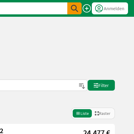
Anmelden
Filter
Liste
Raster
 142
24.477 €