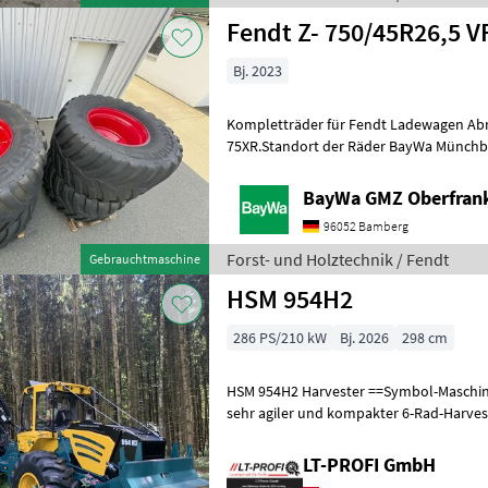
Fendt Z- 750/45R26,5 
Bj. 2023
Kompletträder für Fendt Ladewagen Ab
75XR.Standort der Räder BayWa Münchbe
Sonstige Holzmaschinen und Forstmasc
BayWa GMZ Oberfran
96052 Bamberg
Forst- und Holztechnik / Fendt
Gebrauchtmaschine
HSM 954H2
286 PS/210 kW
Bj. 2026
298 cm
HSM 954H2 Harvester ==Symbol-Maschine== Der HSM 954H2 ist ein
sehr agiler und kompakter 6-Rad-Harvester, der speziel
anspruchsvolle Forsteinsätze entwicke
LT-PROFI GmbH