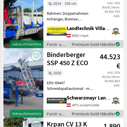
Bj. 2014
250 cm
inkl. 13%
MwSt./Verm.
34.424,78 €
Rahmen: Doppelrahmen
exkl.
Anhänger, Bremse:
Druckluftbremse,
Landtechnik Villach GmbH
Rungenpaare: 3
Rungenpaare,
9500 Villach
Kransteuerung:
Forst- und
Premium Gold Händler
Gebrauchtmaschine
Kreuzhebelsteuerung,
Holztechnik
Binderberger
Triebachsen: 2 Achsen,
44.523
/
Bauartgeschwindigkeit
Binderberger
SSP 450 Z ECO
€
(km/h
Bj. 2020
inkl. 13%
MwSt./Verm.
39.400,88 €
EDV: 69447
exkl.
Schneidspaltautomat - mit
287, 9 Betriebsstunden - mit
Schwarzmayr Landtechnik GmbH - Aurolzmünster
2020 Baujahr - mit Fahrwerk
- mit mechanisch
4971 Aurolzmünster
klappbaren Förderband 4,
Forst- und
Premium Gold Händler
Gebrauchtmaschine
40m - mit Zapfwelle
Holztechnik
Krpan CV 13 K
1.890
/