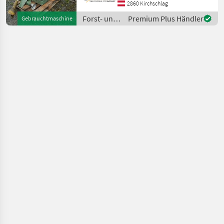
entsprechender Zustand!
2860 Kirchschlag
Der Holzspalter der Marke
Forst- und
Premium Plus Händler
Gebrauchtmaschine
Holztechnik
/ Posch