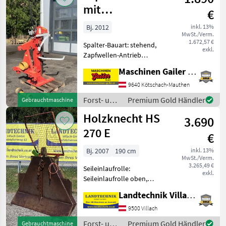
Binderberger
mit
€
Zapfwellenantrieb
Bj. 2012
inkl. 13%
MwSt./Verm.
1.672,57 €
Spalter-Bauart: stehend,
exkl.
Zapfwellen-Antrieb
gebrauchter Holzspalter -
Maschinen Gailer GmbH
Spaltkraft 13 to - Spaltlänge
bis zu 110 cm -
9640 Kötschach-Mauthen
Zapfwellenantrieb -
Forst- und
Premium Gold Händler
Gebrauchtmaschine
Gelenkwelle - mechanisch
Holztechnik
Holzknecht HS
3.690
/ Krpan
270 E
€
Bj. 2007
190 cm
inkl. 13%
MwSt./Verm.
3.265,49 €
Seileinlaufrolle:
exkl.
Seileinlaufrolle oben,
Zugleistung: 7 Tonnen,
Landtechnik Villach GmbH
elektrohydr. Bedienung,
Schutzgitter Holzknecht
9500 Villach
Seilwinde 270 E, Elektrische
Forst- und
Premium Gold Händler
Gebrauchtmaschine