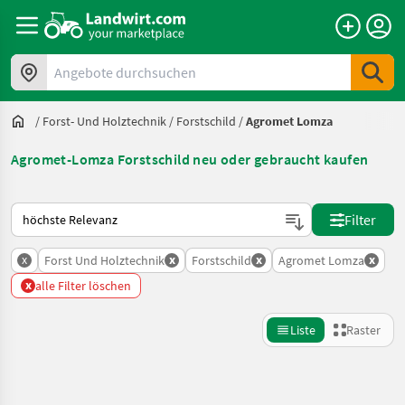
Angebote durchsuchen
/
Forst- Und Holztechnik
/
Forstschild
/
Agromet Lomza
Agromet-Lomza Forstschild neu oder gebraucht kaufen
So wird auf Landwirt.com sortiert
Filter
x
x
x
x
Forst Und Holztechnik
Forstschild
Agromet Lomza
x
alle Filter löschen
Liste
Raster