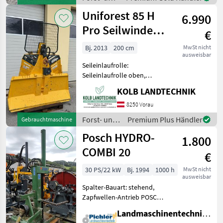
Bedienung, 6 t Zugkraft, Sc
Holztechnik
Uniforest 85 H
6.990
/
Holzknecht
Pro Seilwinde
€
Funkseilwinde
Bj. 2013
200 cm
MwSt nicht
ausweisbar
Forst
Seileinlaufrolle:
Seileinlaufrolle oben,
Zugleistung: 8, 5 Tonnen,
KOLB LANDTECHNIK
elektrohydr. Bedienung,
Schutzgitter, Funk,
8250 Vorau
Untersetzung ++KOLB
Forst- und
Premium Plus Händler
Gebrauchtmaschine
LANDTECHNIK++
Holztechnik
Posch HYDRO-
✅UNIFOREST 85 H PRO Fun
1.800
/ Uniforest
COMBI 20
€
30 PS/22 kW
Bj. 1994
1000 h
MwSt nicht
ausweisbar
Spalter-Bauart: stehend,
Zapfwellen-Antrieb POSCH
Hydro-Combi 20 - Bj. 1994 -
Landmaschinentechnik Pichler GmbH
inkl. Gelenkwelle Dem Alter