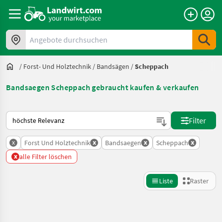
Angebote durchsuchen
/
Forst- Und Holztechnik
/
Bandsägen
/
Scheppach
Bandsaegen Scheppach gebraucht kaufen & verkaufen
So wird auf Landwirt.com sortiert
Filter
x
x
x
x
Forst Und Holztechnik
Bandsaegen
Scheppach
x
alle Filter löschen
Liste
Raster