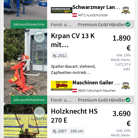
287, 9 Betriebsstunden - mit
Schwarzmayr Landtechnik GmbH - Aurolzmünster
2020 Baujahr - mit Fahrwerk
- mit mechanisch
4971 Aurolzmünster
klappbaren Förderband 4,
Forst- und
Premium Gold Händler
Gebrauchtmaschine
40m - mit Zapfwelle
Holztechnik
Krpan CV 13 K
1.890
/
Binderberger
mit
€
Zapfwellenantrieb
Bj. 2012
inkl. 13%
MwSt./Verm.
1.672,57 €
Spalter-Bauart: stehend,
exkl.
Zapfwellen-Antrieb
gebrauchter Holzspalter -
Maschinen Gailer GmbH
Spaltkraft 13 to - Spaltlänge
bis zu 110 cm -
9640 Kötschach-Mauthen
Zapfwellenantrieb -
Forst- und
Premium Gold Händler
Gebrauchtmaschine
Gelenkwelle - mechanisch
Holztechnik
Holzknecht HS
3.690
/ Krpan
270 E
€
Bj. 2007
190 cm
inkl. 13%
MwSt./Verm.