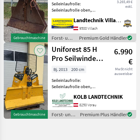
3.265,49 €
Seileinlaufrolle:
exkl.
Seileinlaufrolle oben,
Zugleistung: 7 Tonnen,
Landtechnik Villach GmbH
elektrohydr. Bedienung,
Schutzgitter Holzknecht
9500 Villach
Seilwinde 270 E, Elektrische
Forst- und
Premium Gold Händler
Gebrauchtmaschine
Bedienung, 6 t Zugkraft, Sc
Holztechnik
Uniforest 85 H
6.990
/
Holzknecht
Pro Seilwinde
€
Funkseilwinde
Bj. 2013
200 cm
MwSt nicht
ausweisbar
Forst
Seileinlaufrolle:
Seileinlaufrolle oben,
Zugleistung: 8, 5 Tonnen,
KOLB LANDTECHNIK
elektrohydr. Bedienung,
Schutzgitter, Funk,
8250 Vorau
Untersetzung ++KOLB
Forst- und
Premium Plus Händler
Gebrauchtmaschine
LANDTECHNIK++
Holztechnik
✅UNIFOREST 85 H PRO Fun
/ Uniforest