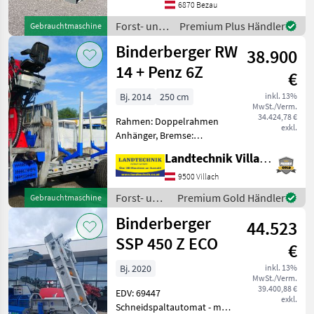
6870 Bezau
Gesamtgewicht 330kg.
Vollgendes Zubehör ist
Forst- und
Premium Plus Händler
Gebrauchtmaschine
Holztechnik
Binderberger RW
38.900
/ Sonstige
14 + Penz 6Z
€
Bj. 2014
250 cm
inkl. 13%
MwSt./Verm.
34.424,78 €
Rahmen: Doppelrahmen
exkl.
Anhänger, Bremse:
Druckluftbremse,
Landtechnik Villach GmbH
Rungenpaare: 3
Rungenpaare,
9500 Villach
Kransteuerung:
Forst- und
Premium Gold Händler
Gebrauchtmaschine
Kreuzhebelsteuerung,
Holztechnik
Binderberger
Triebachsen: 2 Achsen,
44.523
/
Bauartgeschwindigkeit
Binderberger
SSP 450 Z ECO
€
(km/h
Bj. 2020
inkl. 13%
MwSt./Verm.
39.400,88 €
EDV: 69447
exkl.
Schneidspaltautomat - mit