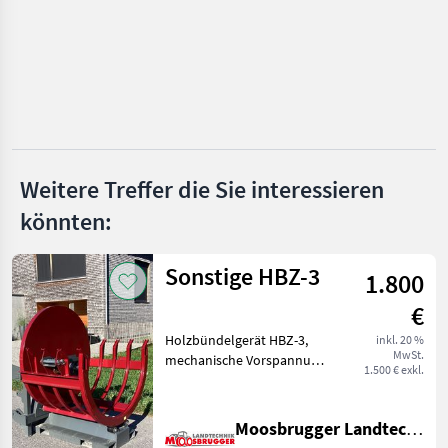
Logosol
Trak-Met
Hans Schreiner
Hammer
Weitere Treffer die Sie interessieren
Alle 8
könnten:
anzeigen
Sonstige HBZ-3
MARKTPLATZ
1.800
Marktplatz
Händlerangebote
Kleinanzeigen
€
Holzbündelgerät HBZ-3,
inkl. 20 %
MwSt.
mechanische Vorspannung,
1.500 € exkl.
mechanische Entlehrung, 3-
Punktaufnahme,
Stapleraufnahme,
Moosbrugger Landtechnik GmbH
Euroaufnahme,