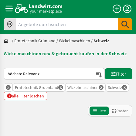
Angebote durchsuchen
/
Erntetechnik Grünland
/
Wickelmaschinen
/
Schweiz
Wickelmaschinen neu & gebraucht kaufen in der Schweiz
So wird auf Landwirt.com sortiert
Filter
x
x
x
x
Erntetechnik Gruenland
Wickelmaschinen
Schweiz
x
alle Filter löschen
Liste
Raster