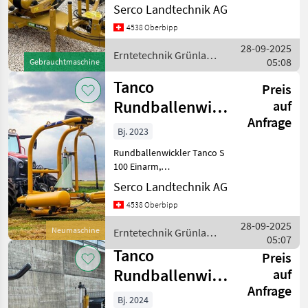
Bedienung, automatisches
Sonstige
1
Serco Landtechnik AG
Folien
4538 Oberbipp
Abschneide-/Haltesystem,
MARKTPLATZ
28-09-2025
Abladesperre für
Erntetechnik Grünland
05:08
gleichmässige
Gebrauchtmaschine
Marktplatz
Händlerangebote
Kleinanzeigen
/ Tanco
Ballenposition, erhöhte
Tanco
Preis
Rundballenwickler
auf
Anfrage
S 100 Dreipunkt
Bj. 2023
/ Enruba
Rundballenwickler Tanco S
100 Einarm,
Teleskopierbares
Serco Landtechnik AG
Folienschneidemesser, RDS
4538 Oberbipp
Expert Controller,
Ballenaufsteller,
28-09-2025
Neumaschine
Erntetechnik Grünland
Bodenstützrolle, Garantie 1
05:07
/ Tanco
Jahr, Ab Lager Ober
Tanco
Preis
Rundballenwickler
auf
Anfrage
A 100 EH /
Bj. 2024