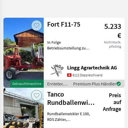
Suche
verfeinern
Fort F11-75
5.233
Kategorie
Land
Filter
3
1
€
5
In Folge
Nicht MwSt.
AKTUELLER
Zurücksetzen
Ergebnisse
pflichtig
Betriebsumstellung zu
PFAD
anzeigen
verkaufen:Gepflegter und
Landtechnik
gut erhaltener
Rundballenwickler. Ideal
Erntetechnik
Lingg Agrartechnik AG
Gruenland
fürs steile Gelände, da die
6112 Doppleschwand
Ballen gehalten werden
Wickelmaschinen
können. Der Wickle
Erntetechnik
Premium Plus Händler
Gebrauchtmaschine
Grünland /
KATEGORIE
Tanco
WÄHLEN
Preis
Fort
Rundballenwickler
auf
Tanco
3
Anfrage
E 100 /
Rundballenwickler E 100,
Enrubanneuses à
Fort
1
RDS Zähler,
halbautomatische