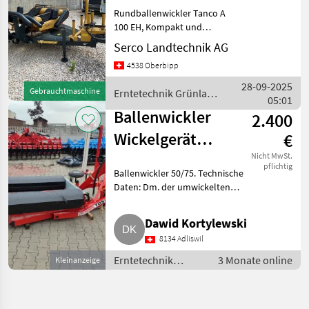
Enrubanneuses
Rundballenwickler Tanco A
100 EH, Kompakt und
Leicht, RDS
Serco Landtechnik AG
Komfortsteuerung,
4538 Oberbipp
Automatisches Folien
Abschneide-/Haltesystem,
28-09-2025
Gebrauchtmaschine
Erntetechnik Grünland
Einstellbarer Schwerlast
05:01
/ Tanco
Ladearm, 2 Rollen
Ballenwickler
2.400
Wickelgerät
€
50/75
Nicht MwSt.
pflichtig
Ballenwickler 50/75. Technische
Daten: Dm. der umwickelten
Ballen 1, 2 - 1, 5 m, verstärkte
Konstruktion, alle
Dawid Kortylewski
pulverbeschichteten
8134 Adliswil
Bauelemente, Getriebe und
Kettenschu
Erntetechnik
3 Monate online
Kleinanzeige
Grünland /
Wickelmaschinen