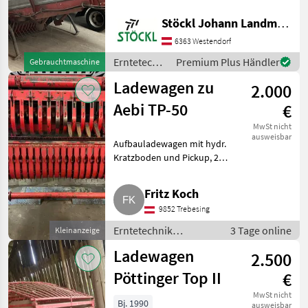
Stöckl Johann Landmaschinen GesmbH & Co KG
Krone
6363 Westendorf
Mengele
Erntetechnik
Premium Plus Händler
Gebrauchtmaschine
Grünland /
Ladewagen zu
2.000
Aebi
Strautmann
Aebi TP-50
€
Claas
MwSt nicht
ausweisbar
Aufbauladewagen mit hydr.
Alle 35
Kratzboden und Pickup, 2
anzeigen
Messer. Ideal für kleinere
Transporter. War auf einem TP-
MARKTPLATZ
Fritz Koch
50 mit kurzem Radstand.
9852 Trebesing
Marktplatz
Händlerangebote
Kleinanzeigen
Erntetechnik Grünland
Ladewagen
Erntetechnik
3 Tage online
Kleinanzeige
Grünland /
Ladewagen
2.500
Ladewagen
Pöttinger Top II
€
MwSt nicht
Bj. 1990
ausweisbar