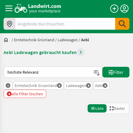
Angebote durchsuchen
/
Erntetechnik Grünland
/
Ladewagen
/
Aebi
Aebi Ladewagen gebraucht kaufen
So wird auf Landwirt.com sortiert
Filter
x
x
x
x
Erntetechnik Gruenland
Ladewagen
Aebi
x
alle Filter löschen
Liste
Raster