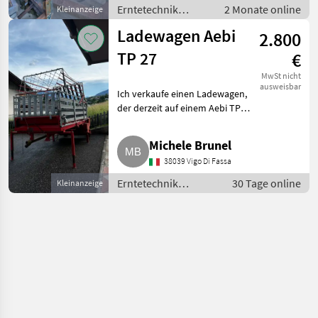
Erntetechnik
2 Monate online
Kleinanzeige
Grünland /
Ladewagen Aebi
2.800
Ladewagen
TP 27
€
MwSt nicht
ausweisbar
Ich verkaufe einen Ladewagen,
der derzeit auf einem Aebi TP
27 montiert ist. Keine
mechanischen Mängel, alles
Michele Brunel
funktioniert. Erntetechnik
38039 Vigo Di Fassa
Grünland Ladewagen
Erntetechnik
30 Tage online
Kleinanzeige
Grünland /
Ladewagen