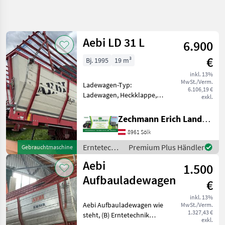
Suche
verfeinern
Aebi LD 31 L
6.900
Kategorie
Land
Filter
4
€
Bj. 1995
19 m³
10
inkl. 13%
AKTUELLER
Zurücksetzen
Ergebnisse
MwSt./Verm.
Ladewagen-Typ:
PFAD
6.106,19 €
anzeigen
Ladewagen, Heckklappe,
exkl.
Landtechnik
Kratzboden,
Aufbauladewagen sehr
Erntetechnik
Zechmann Erich Landmaschinen-Portalbau
Gruenland
schöner gebrauchter
8961 Sölk
Aufbau-Ladewagen -
Ladewagen
passend zu Aebi
Erntetechnik
Premium Plus Händler
Gebrauchtmaschine
Aebi
Transportern mit langem
Grünland /
Aebi
Radstand - 19
1.500
Aebi
KATEGORIE
Aufbauladewagen
WÄHLEN
€
inkl. 13%
Aebi
Aebi Aufbauladewagen wie
MwSt./Verm.
1.327,43 €
steht, (B) Erntetechnik
exkl.
Pöttinger
Grünland Ladewagen