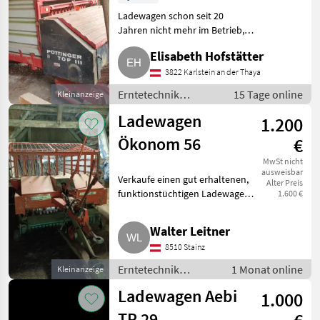
Ladewagen schon seit 20
Jahren nicht mehr im Betrieb,
wegen Viehbetriebaufgabe.
Elisabeth Hofstätter
Stand immer in der Scheune.
Immer voll funktionsfähig.
3822 Karlstein an der Thaya
Erntetechnik Grünland
Erntetechnik
15 Tage online
Kleinanzeige
Ladewage
Grünland /
Ladewagen
1.200
Ladewagen
Ökonom 56
€
MwSt nicht
ausweisbar
Verkaufe einen gut erhaltenen,
Alter Preis
funktionstüchtigen Ladewagen
1.600 €
mit niedrigem Schwerpunkt,
hydr. Pickup, Lichtanlage,
Walter Leitner
immer unter Dach gestanden.
8510 Stainz
Länge: ca. 4, 20 m, mit
Erntetechnik
1 Monat online
Kleinanzeige
Grünland /
Ladewagen Aebi
1.000
Ladewagen
TP 29