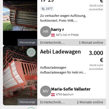
€
MwSt nicht
Bj. 1977
ausweisbar
Zu verkaufen wegen Auflösung,
funktioniert. Preis: VHB.
Erntetechnik Grünland
harry r
Ladewagen
6471 Arzl im Pitztal
Erntetechnik
1 Monat online
Kleinanzeige
Grünland /
Aebi Ladewagen
3.000
Ladewagen
€
MwSt nicht
Aufbauladewagen
ausweisbar
Aufbauladewagen für Aebi mit
kurzem Radstand, Pickup
mechanisch. Erntetechnik
Grünland Ladewagen
Maria-Sofie Vallaster
6793 Gaschurn
Erntetechnik
2 Monate online
Kleinanzeige
Grünland /