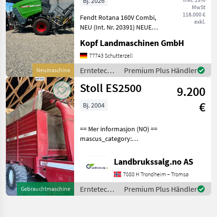
Bj. 2026
MwSt
Rundballenpresse,
118.000 €
Fendt Rotana 160V Combi,
i
exkl.
NEU (Int. Nr. 20391) NEUE
Fendt Rundballenpresse
Kopf Landmaschinen GmbH
Typ Rotana 160V Combi
Baujahr 2026 40km/h Netz-
77743 Schutterzell
und Folienbindung,
Erntetechnik
Premium Plus Händler
Neumaschine
integrierte Wickelein
Grünland /
Stoll ES2500
9.200
Fendt
€
Bj. 2004
== Mer informasjon (NO) ==
mascus_category:
otherharvesters Please
provide reference number
Landbrukssalg.no AS
upon request: 9506 See
7080 H Trondheim – Tromsø
en.landbrukssalg.no/9506
for more images Specif
Erntetechnik
Premium Plus Händler
Gebrauchtmaschine
Grünland /
Stoll