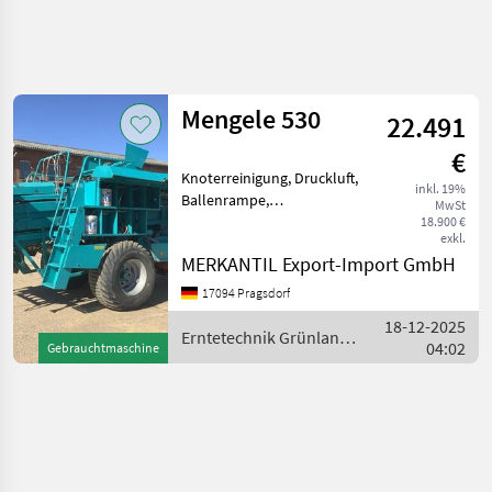
Suche
verfeinern
Mengele 530
22.491
Kategorie
Land
Filter
4
€
Knoterreinigung, Druckluft,
1
inkl. 19%
AKTUELLER
Ballenrampe,
Zurücksetzen
Ergebnisse
MwSt
PFAD
Zentralschmierung: autom.
18.900 €
anzeigen
exkl.
Zentralschmierung,
Landtechnik
MERKANTIL Export-Import GmbH
Zentralschmierung: man.
Erntetechnik
Zentralschmierung
17094 Pragsdorf
Gruenland
Garnbindung, PickUp,
18-12-2025
Grosspackenpressen
Weitwinkel-Gelenkw
Erntetechnik Grünland
04:02
Gebrauchtmaschine
/ Mengele
Mengele
KATEGORIE
WÄHLEN
Mengele