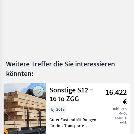
Claas
Krone
New Holland
Fendt
Case IH
Weitere Treffer die Sie interessieren
Alle 14
könnten:
anzeigen
Sonstige S12 =
MARKTPLATZ
16.422
16 to ZGG
Marktplatz
Händlerangebote
Kleinanzeigen
€
Bj. 2019
inkl. 19%
MwSt
13.800 €
Guter Zustand Mit Rungen
exkl.
für Holz-Transporte
Standort 84... Bei Fragen