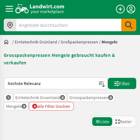
Angebote durchsuchen
/
Erntetechnik Grünland
/
Großpackenpressen
/
Mengele
Grosspackenpressen Mengele gebraucht kaufen &
verkaufen
So wird auf Landwirt.com sortiert
Filter
x
x
x
Erntetechnik Gruenland
Grosspackenpressen
x
x
Mengele
alle Filter löschen
Liste
Raster