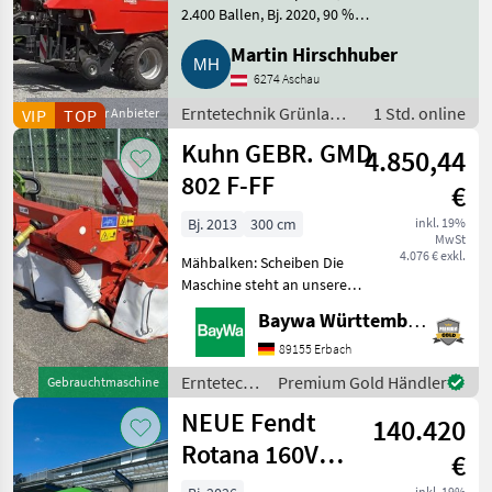
2.400 Ballen, Bj. 2020, 90 %
Heuballen gepresst, Messer
Martin Hirschhuber
dabei, Netz- und Folienbindung
kombiniert, Druckluft, Load-
6274 Aschau
Sensing, ISOBUS, exter
Erntetechnik Grünland
1 Std. online
VIP
Gewerblicher Anbieter
TOP
/
Kuhn GEBR. GMD
4.850,44
Press-/Wickelkombinationen
802 F-FF
€
Bj. 2013
300 cm
inkl. 19%
MwSt
4.076 € exkl.
Mähbalken: Scheiben Die
Maschine steht an unserem
BayWa-Standort in DE-
Baywa Württemberg
88214 Ravensburg.Gerne
steht Ihnen Herr Schmid
89155 Erbach
unter Tel.: 0151 1610 3978
Erntetechnik
Premium Gold Händler
Gebrauchtmaschine
für Ihre Anfrage zur
Grünland /
NEUE Fendt
140.420
Kuhn
Rotana 160V
€
Combi
inkl. 19%