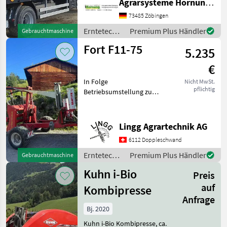
Agrarsysteme Hornung GmbH & Co. KG
einfach melden Thomas
0171 80 89 838 Erntetechnik
73485 Zöbingen
Grünland Ballenwagen
Erntetechnik
Premium Plus Händler
Gebrauchtmaschine
Grünland /
Fort F11-75
5.235
Sonstige
€
In Folge
Nicht MwSt.
pflichtig
Betriebsumstellung zu
verkaufen:Gepflegter und
gut erhaltener
Rundballenwickler. Ideal
Lingg Agrartechnik AG
fürs steile Gelände, da die
6112 Doppleschwand
Ballen gehalten werden
können. Der Wickle
Erntetechnik
Premium Plus Händler
Gebrauchtmaschine
Grünland /
Kuhn i-Bio
Preis
Fort
auf
Kombipresse
Anfrage
Bj. 2020
Kuhn i-Bio Kombipresse, ca.