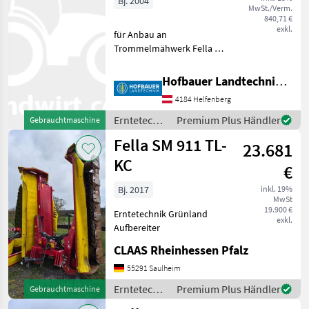
Bj. 2004
MwSt./Verm.
840,71 €
exkl.
für Anbau an
Trommelmähwerk Fella KM
187 oder KM 225 komplett
mit Winkelgetriebe und GW
Hofbauer Landtechnik GmbH
Erntetechnik Grünland
4184 Helfenberg
Aufbereiter
Erntetechnik
Premium Plus Händler
Gebrauchtmaschine
Grünland /
Fella SM 911 TL-
23.681
Fella
KC
€
Bj. 2017
inkl. 19%
MwSt
19.900 €
Erntetechnik Grünland
exkl.
Aufbereiter
CLAAS Rheinhessen Pfalz
55291 Saulheim
Erntetechnik
Premium Plus Händler
Gebrauchtmaschine
Grünland /