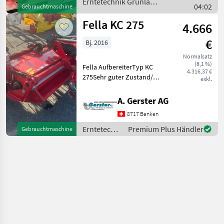
Erntetechnik Grünland
04:02
Gebrauchtmaschine
/ Fella
Fella KC 275
4.666
€
Bj. 2016
Normalsatz
(8,1 %)
Fella AufbereiterTyp KC
4.316,37 €
275Sehr guter Zustand/
exkl.
wenig gebraucht,
Gewicht:398,
A. Gerster AG
Seriennummer:EFA00819
8717 Benken
Erntetechnik Grünland
Aufbereiter
Erntetechnik
Premium Plus Händler
Gebrauchtmaschine
Grünland /
Fella