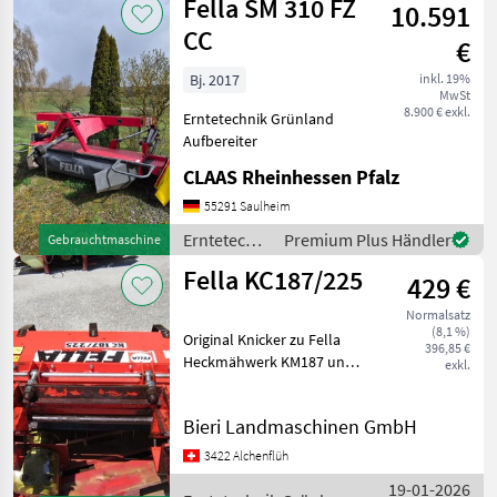
Fella SM 310 FZ
10.591
Fella
CC
€
Bj. 2017
inkl. 19%
MwSt
8.900 € exkl.
Erntetechnik Grünland
Aufbereiter
CLAAS Rheinhessen Pfalz
55291 Saulheim
Erntetechnik
Premium Plus Händler
Gebrauchtmaschine
Grünland /
Fella KC187/225
429 €
Fella
Normalsatz
(8,1 %)
Original Knicker zu Fella
396,85 €
Heckmähwerk KM187 und
exkl.
KM225. Mit einstellbarem
Gegenrechen. Erntetechnik
Bieri Landmaschinen GmbH
Grünland Aufbereiter
3422 Alchenflüh
19-01-2026