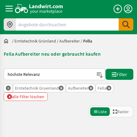
Angebote durchsuchen
/
Erntetechnik Grünland
/
Aufbereiter
/
Fella
Fella Aufbereiter neu oder gebraucht kaufen
So wird auf Landwirt.com sortiert
Filter
x
x
x
x
Erntetechnik Gruenland
Aufbereiter
Fella
x
alle Filter löschen
Liste
Raster