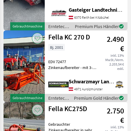
und sofort einsatzbereitem
Zustand. Ausstattung:
Gasteiger Landtechnik GmbH
Kurmann
Breitstreueinrichtung
6370 Reith bei Kitzbühel
Tastrad Aufbereiter
Vicon
Robuste und
Erntetechnik
Premium Plus Händler
Gebrauchtmaschine
Grünland /
Fella KC 270 D
2.490
Fella
Krone
€
Bj. 2001
Pöttinger
inkl. 13%
MwSt./Verm.
EDV 72477
Alle 12
2.203,54 €
Zinkenaufbereiter - mit 3-
anzeigen
exkl.
Punktanbau - mit Super-C
MARKTPLATZ
Federzinken - mit
Schwarzmayr Landtechnik GmbH - Aurolzmünster
verstellbarer
Marktplatz
Händlerangebote
Kleinanzeigen
4971 Aurolzmünster
Aufbereiterintensität - mit
Breitverteilerblechen - mit
Erntetechnik
Premium Gold Händler
Gebrauchtmaschine
Fahrwe
Grünland /
Fella KC275D
2.750
Fella
€
Gebrauchter
inkl. 13%
Zinkenaufbereiter in sehr