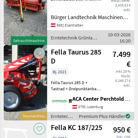
MwSt./Verm.
gutem Zustand
2.433,63 €
exkl.
Erntetechnik Grünland
Bürger Landtechnik Maschinenbau
Aufbereiter
9861 Eisentratten
10-03-2026
Erntetechnik Grünland
16:20
Gebrauchtmaschine
/ Fella
Fella Taurus 285
7.499
D
€
Bj. 2021
inkl. 20 %
MwSt.
6.249,17 €
Fella Taurus 285 D +
exkl.
Tastrad + Dreipunktanbau
Kat. I/II + Aufnahmebreite
ACA Center Perchtold - Perchtold & Sohn GmbH
ca. 1, 82m +
Breitverteileinrichtung +
8750 Judenburg
Überlastsicherung:
Erntetechnik
Premium Plus Händler
Neumaschine
Keilriemen + Beleuchtung +
Grünland /
Fella KC 187/225
950 €
Fella
inkl. 13%