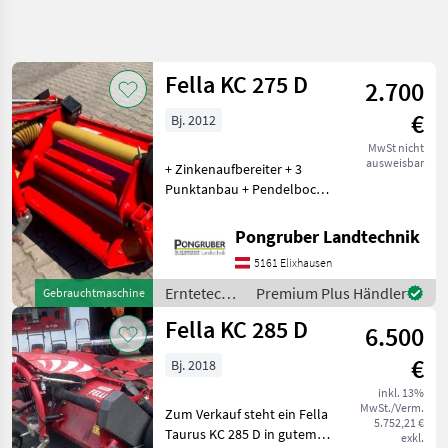
Suche
verfeinern
Fella KC 275 D
2.700
Kategorie
Land
Filter
4
€
Bj. 2012
10
MwSt nicht
AKTUELLER
Zurücksetzen
Ergebnisse
ausweisbar
+ Zinkenaufbereiter + 3
PFAD
anzeigen
Punktanbau + Pendelbock
Landtechnik
+ Leitblech + 2, 7m
Arbeitsbreite + Gelenkwelle
Erntetechnik
Pongruber Landtechnik
Gruenland
+ wurde wenig verwendet +
5161 Elixhausen
stand immer unter Dach +
Aufbereiter
wird im Ku
Erntetechnik
Premium Plus Händler
Gebrauchtmaschine
Fella
Grünland /
Fella KC 285 D
6.500
Fella
KATEGORIE
WÄHLEN
€
Bj. 2018
inkl. 13%
Fella
MwSt./Verm.
Zum Verkauf steht ein Fella
5.752,21 €
Taurus KC 285 D in gutem
exkl.
Kuhn