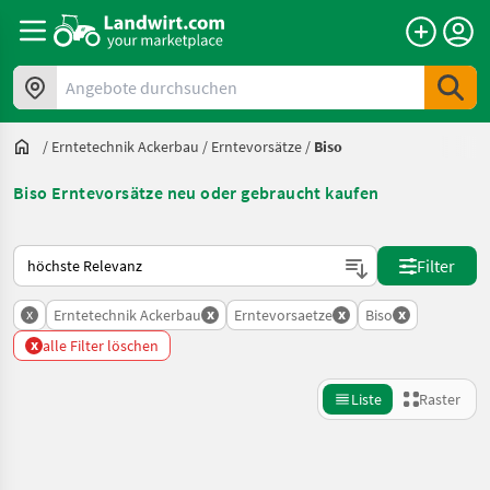
Angebote durchsuchen
/
Erntetechnik Ackerbau
/
Erntevorsätze
/
Biso
Biso Erntevorsätze neu oder gebraucht kaufen
So wird auf Landwirt.com sortiert
Filter
x
x
x
x
Erntetechnik Ackerbau
Erntevorsaetze
Biso
x
alle Filter löschen
Liste
Raster