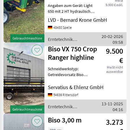
MwSt
650
9.900 € exkl.
Angaben zum Gerät: Light
650 mit 2 HT hydraulische
Winkelverstellung
LVD - Bernard Krone GmbH
Anstellwinkel Haspelzinken
48480 Spelle
el. verstellbar Rapstrenner
links und rechts
20-02-2026
Gebrauchtmaschine
Erntetechnik
Spritzschutz Wickelsch
09:58
Ackerbau / Biso
Biso VX 750 Crop
9.500
Ranger highline
€
MwSt nicht
Schneidwerkstyp:
ausweisbar
Getreidevorsatz Biso
Schneidwerk in 7, 5 mtr.
Arbeitsbreite inkl.
Servatius & Ehlenz GmbH
Transportwagen. Der Preis
54636 Rittersdorf
der Maschine bezieht sich
13-11-2025
auf den technischen
Erntetechnik
04:16
Zustand und
Gebrauchtmaschine
Ackerbau / Biso
Biso 3,00 m
3.273