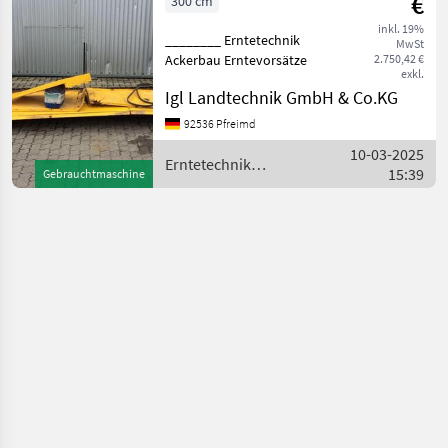
€
300 cm
inkl. 19%
________ Erntetechnik
MwSt
Ackerbau Erntevorsätze
2.750,42 €
exkl.
Igl Landtechnik GmbH & Co.KG
92536 Pfreimd
10-03-2025
Erntetechnik
15:39
Gebrauchtmaschine
Ackerbau / Biso