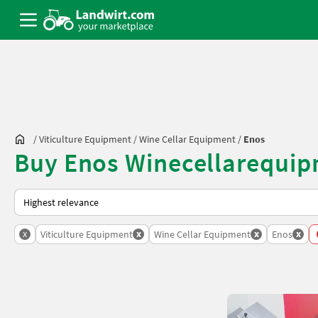
/
Viticulture Equipment
/
Wine Cellar Equipment
/
Enos
Buy Enos Winecellarequip
This is how sorting works on Landwirt.com
x
x
x
x
Viticulture Equipment
Wine Cellar Equipment
Enos