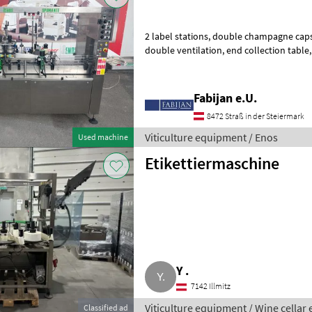
2 label stations, double champagne capsule folder, thermal head with
double ventilation, end collection table, champagne capsule
distributor, shrink capsule distribu
Fabijan e.U.
8472 Straß in der Steiermark
Viticulture equipment / Enos
Used machine
Etikettiermaschine
Y .
7142 Illmitz
Viticulture equipment / Wine cella
Classified ad