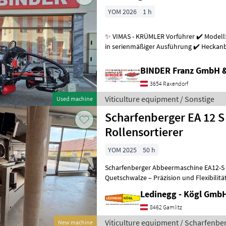
YOM 2026
1 h
✨ VIMAS - KRÜMLER Vorführer ✔️ Modell:
in serienmäßiger Ausführung ✔️ Heckanba
Arbeitsgeschwindigkeit bis zu 5, 5
BINDER Franz GmbH 
3654 Raxendorf
Viticulture equipment / Sonstige
Used machine
Scharfenberger EA 12 S
Rollensortierer
YOM 2025
50 h
Scharfenberger Abbeermaschine EA12-S 
Quetschwalze – Präzision und Flexibilitä
- Vorführmaschine Beschreibung:
Ledinegg - Kögl GmbH
8462 Gamlitz
Viticulture equipment / Scharfenbe
New machine