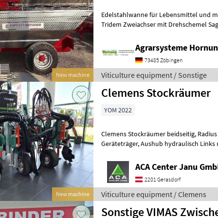
Edelstahlwanne für Lebensmittel und meh
Tridem Zweiachser mit Drehschemel Sag
Größe / Breifung / Zubehör, dann be
Agrarsysteme Hornun
73485 Zöbingen
Viticulture equipment / Sonstige
New machine
Clemens Stockräumer
YOM 2022
Clemens Stockräumer beidseitig, Radius SL+ mit Zinkenkreisel, SB 2
Geräteträger, Aushub hydraulisch Links und Rechts, Arbeitsbreite
2400 - 3400 mm, inkl. Ventilblock
ACA Center Janu Gm
2201 Gerasdorf
Viticulture equipment / Clemens
New machine
Sonstige VIMAS Zwisc