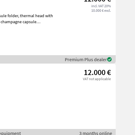
incl. VAT 20%
10.000 € excl.
Premium Plus dealer
12.000 €
VAT not applicable
r equipment
3 months online