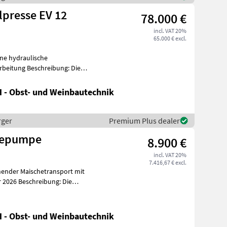
lpresse EV 12
78.000 €
incl. VAT 20%
65.000 € excl.
ne hydraulische
reibung: Die
h
 - Obst- und Weinbautechnik
rger
Premium Plus dealer
hepumpe
8.900 €
incl. VAT 20%
7.416,67 € excl.
ender Maischetransport mit
m
 - Obst- und Weinbautechnik