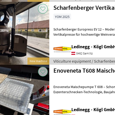
Scharfenberger Vertika
YOM 2025
Scharfenberger Europress EV 12 – Moder
Vertikalpresse für hochwertige Weinverarbeitung Besch
Scharfenberger Europress EV 12 ist eine 
Ledinegg - Kögl GmbH
8462 Gamlitz
Viticulture equipment / Scharfenbe
New machine
Enoveneta T608 Maisc
Enoveneta Maischepumpe T 608 – Schon
Exzenterschnecken-Technologie, Baujahr 2026 Beschreibung: Die
Enoveneta Maischepumpe T 608 aus de
Ledinegg - Kögl GmbH