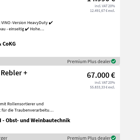
incl. VAT 20%
12.491,67 € excl.
 VINO -Version HeavyDuty ✔️
u - einseitig ✔️ Hohe
& CoKG
Premium Plus dealer
 Rebler +
67.000 €
incl. VAT 20%
55.833,33 € excl.
mit Rollensortierer und
t für die Traubenverarbeitung
 - Obst- und Weinbautechnik
rger
Premium Plus dealer