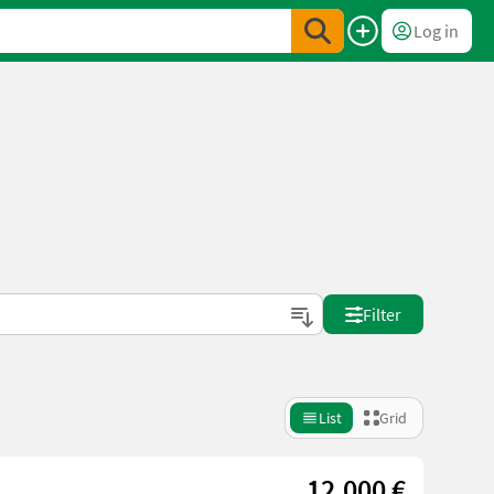
Log in
Filter
List
Grid
12.000 €