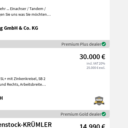
r ... Einachser / Tandem /
en Sie uns was Sie möchten
g GmbH & Co. KG
Premium Plus dealer
30.000 €
incl. VAT 20%
25.000 € excl.
bH
Premium Gold dealer
henstock-KRÜMLER
14.990 €