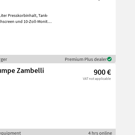
 Presskorbinhalt, Tank-
rger
Premium Plus dealer
umpe Zambelli
900 €
VAT not applicable
r equipment
4 hrs online