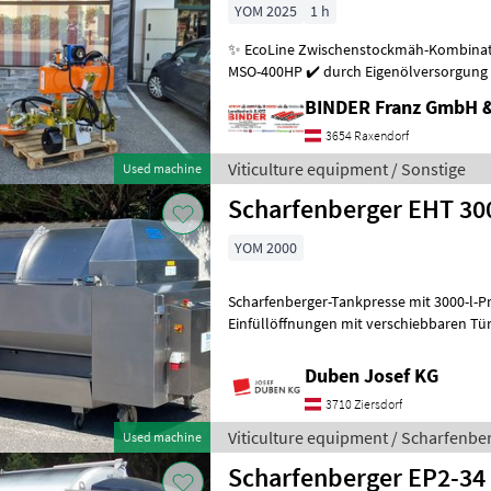
YOM 2025
1 h
✨ EcoLine Zwischenstockmäh-Kombination ✔️ Mo
MSO-400HP ✔️ durch Eigenölversorgung 
kleineren Traktoren problemlos möglich
BINDER Franz GmbH 
3654 Raxendorf
Viticulture equipment / Sonstige
Used machine
Scharfenberger EHT 30
YOM 2000
Scharfenberger-Tankpresse mit 3000-l-Pressk
Einfüllöffnungen mit verschiebbaren Türen, vollautomat
Steuerung, Display seitlich
Duben Josef KG
3710 Ziersdorf
Viticulture equipment / Scharfenbe
Used machine
Scharfenberger EP2-34