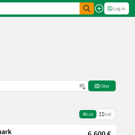
Log in
Filter
List
Grid
mark
6.600 €