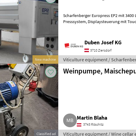
Scharfenberger Europress EP2 mit 3400 Liter
Presssystem, Displaysteuerung mit Touchscreen und 10-Zoll-Monitor
seitlich, Funkfernbedienung, pneu
Duben Josef KG
3710 Ziersdorf
Viticulture equipment / Scharfenbe
New machine
Weinpumpe, Maischep
Martin Blaha
3743 Röschitz
Viticulture equipment / Wine cella
Classified ad