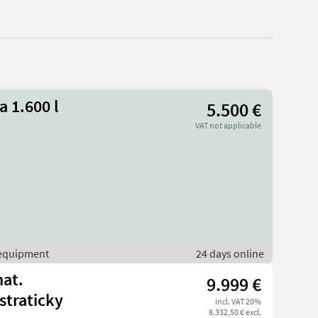
a 1.600 l
5.500 €
VAT not applicable
r equipment
24 days online
mat.
9.999 €
traticky
incl. VAT 20%
8.332,50 € excl.