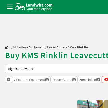
/
Viticulture Equipment
/
Leave Cutters
/
Kms Rinklin
Buy KMS Rinklin Leavecutt
This is how sorting works on Landwirt.com
x
x
x
x
x
Viticulture Equipment
Leave Cutters
Kms Rinklin