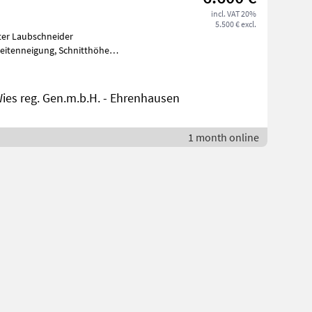
incl. VAT 20%
5.500 € excl.
hter Laubschneider
ies reg. Gen.m.b.H. - Ehrenhausen
1 month online