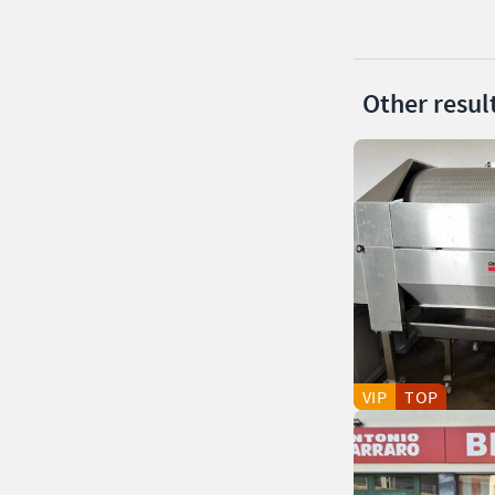
Other resul
VIP
TOP