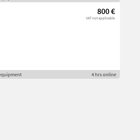
800 €
VAT not applicable
r equipment
4 hrs online