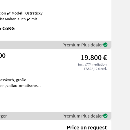
dell: Ostraticky
ist Mähen auch ✔️ mit
!
& CoKG
Premium Plus dealer
00
19.800 €
incl. VAT/ mediation
17.522,12 € excl.
orb, große
ische
, Zentralbefüllungsansch
rger
Premium Plus dealer
Price on request