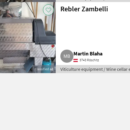
Rebler Zambelli
Martin Blaha
3743 Röschitz
Viticulture equipment / Wine cella
Classified ad