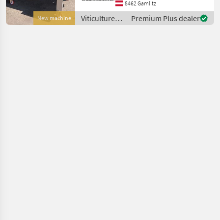
Leistungs-Verhältnis
8462 Gamlitz
Beschreibung: Der
Viticulture
Premium Plus dealer
New machine
Enoveneta Rebler ist eine
equipment /
hochwertige
Sonstige
Abbeermaschine,