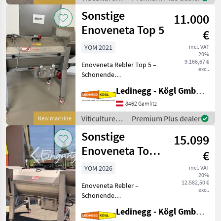
T 608 aus dem
equipment /
Sonstige
11.000
Enoveneta
Enoveneta Top 5
€
YOM 2021
incl. VAT
20%
9.166,67 €
Enoveneta Rebler Top 5 –
excl.
Schonende
Abbeermaschine mit
Ledinegg - Kögl GmbH - Obst- und Weinbautechnik
herausragendem Preis-
Leistungs-Verhältnis
8462 Gamlitz
Beschreibung: Der
Viticulture
Premium Plus dealer
New machine
Enoveneta Rebler Top 5 ist
equipment /
Sonstige
eine kompakte, hochw
15.099
Sonstige
Enoveneta Top
€
10
YOM 2026
incl. VAT
20%
12.582,50 €
Enoveneta Rebler –
excl.
Schonende
Abbeermaschine mit
Ledinegg - Kögl GmbH - Obst- und Weinbautechnik
herausragendem Preis-