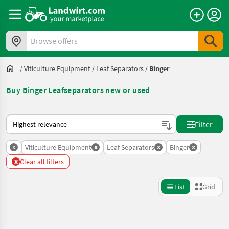
Browse offers
/
Viticulture Equipment
/
Leaf Separators
/
Binger
Buy Binger Leafseparators new or used
This is how sorting works on Landwirt.com
Filter
x
x
x
x
Viticulture Equipment
Leaf Separators
Binger
x
Clear all filters
List
Grid