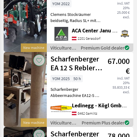
YOM 2022
incl. VAT
20%
25.000 €
Clemens Stockräumer
excl.
beidseitig, Radius SL+ mit
Zinkenkreisel, SB 2
ACA Center Janu GmbH
Geräteträger, Aushub
hydraulisch Links und
2201 Gerasdorf
Rechts, Arbeitsbreite 2400 -
Viticulture
Premium Gold dealer
New machine
3400 mm, inkl. Ventilblock
equipment /
Scharfenberger
67.000
Clemens
EA 12 S Rebler +
€
Rollensortierer
YOM 2025
50 h
incl. VAT
20%
55.833,33 €
Scharfenberger
excl.
Abbeermaschine EA12-S mit
Rollensortierer und
Ledinegg - Kögl GmbH - Obst- und Weinbautechnik
Quetschwalze – Präzision
und Flexibilität für die
8462 Gamlitz
Traubenverarbeitung -
Viticulture
Premium Plus dealer
New machine
Vorführmaschine
equipment /
Scharfenberger
Beschreibung:
78.000
Scharfenberger