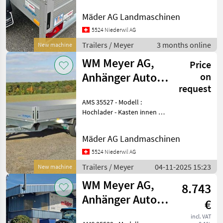
Humbaur
350 mm - Gesamtmasse :
Mäder AG Landmaschinen
3420 x 1810 x 890 mm - Ges.
Pongratz
Gewicht : 1300 kg - Nutzlast
5524 Niederwil AG
ca. : 1
Trailers / Meyer
3 months online
New machine
Böckmann
WM Meyer AG,
Price
TPV
Anhänger Auto
on
request
HLC 3536/186
Eduard
AMS 35527 - Modell :
Show
Hochlader - Kasten innen :
all 27
3605 x 1860 x 330 mm -
Gesamtmasse : 5115 x 1930
Mäder AG Landmaschinen
MARKETPLACE
x 1000 mm - Höhe ab
Boden: 660 mm -
5524 Niederwil AG
Dealer
Ges.Gewicht : 3500 kg - Nu
Marketplace
Classifieds
Trailers / Meyer
04-11-2025 15:23
New machine
offers
WM Meyer AG,
8.743
Anhänger Auto
€
MKHL 3541/202
incl. VAT