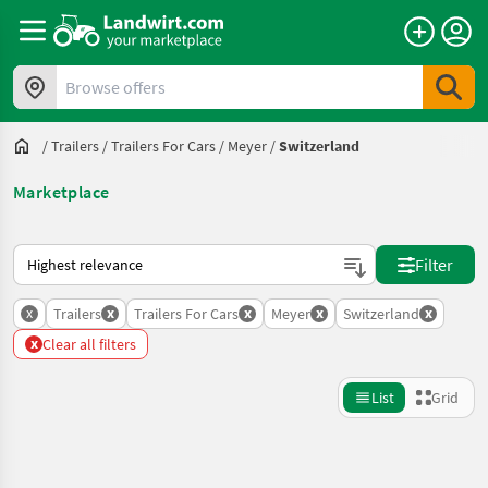
Browse offers
/
Trailers
/
Trailers For Cars
/
Meyer
/
Switzerland
Marketplace
This is how sorting works on Landwirt.com
Filter
x
x
x
x
x
Trailers
Trailers For Cars
Meyer
Switzerland
x
Clear all filters
List
Grid