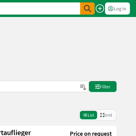
Log in
Filter
List
Grid
tauflieger
Price on request