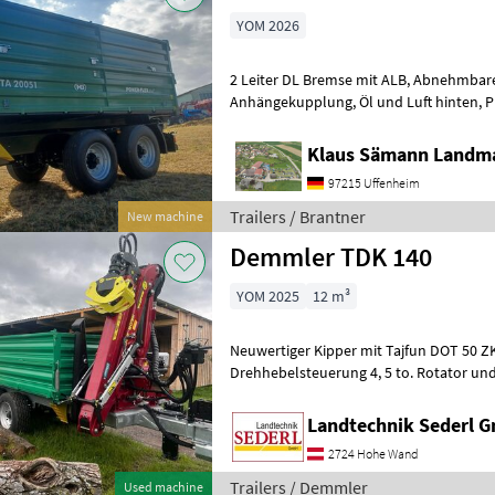
YOM 2026
2 Leiter DL Bremse mit ALB, Abnehmbarer Lampenschutz, autom.
Anhängekupplung, Öl und Luft hinten, Planenaufbau mit Rollplane,
Bedienplattform, Bordwände mit Powe
Klaus Sämann Landma
97215 Uffenheim
Trailers / Brantner
New machine
Demmler TDK 140
YOM 2025
12 m³
Neuwertiger Kipper mit Tajfun DOT 50 ZK Kran. Kran 
Drehhebelsteuerung 4, 5 to. Rotator und
Pendelbremse Flap Down Abstützung K
Landtechnik Sederl 
2724 Hohe Wand
Trailers / Demmler
Used machine