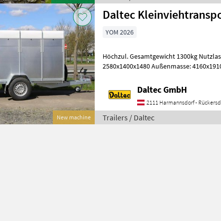
Daltec Kleinviehtransp
YOM 2026
Höchzul. Gesamtgewicht 1300kg Nutzlast 795kg I
2580x1400x1480 Außenmasse: 4160x1910
Achse Aufbau • Stahlblechwände • Pol
Daltec GmbH
2111 Harmannsdorf - Rückersd
Trailers / Daltec
New machine