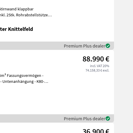
Stirnwand klappbar
l. 2Stk. Rohrabstellstützen
egst
er Knittelfeld
Premium Plus dealer
88.990 €
incl. VAT 20%
74.158,33 € excl.
e - Untenanhängung - K80-
Premium Plus dealer
36.900 €