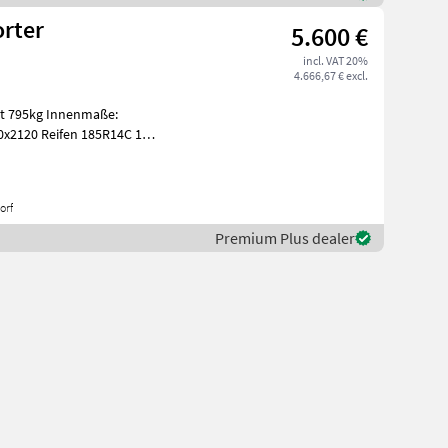
orter
5.600 €
incl. VAT 20%
4.666,67 € excl.
nnenmaße:
x2120 Reifen 185R14C 1
orf
Premium Plus dealer