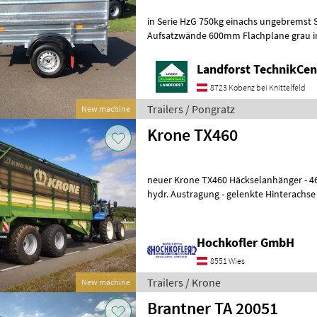
in Serie HzG 750kg einachs ungebremst 
Aufsatzwände 600mm Flachplane grau ink
Um Ihnen unnötige Wartezeiten oder W
Landforst TechnikCent
8723 Kobenz bei Knittelfeld
Trailers / Pongratz
New machine
Krone TX460
neuer Krone TX460 Häckselanhänger - 46m³ Fassungsvermögen -
hydr. Austragung - gelenkte Hinterachs
Kugelkopfkupplung - Hydraulische
Hochkofler GmbH
8551 Wies
Trailers / Krone
New machine
Brantner TA 20051