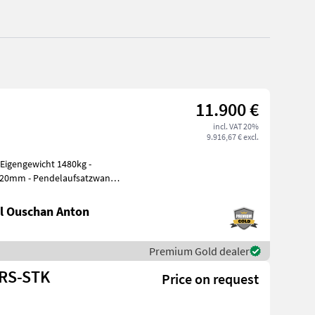
11.900 €
incl. VAT 20%
9.916,67 € excl.
820mm - Pendelaufsatzwand -
l Ouschan Anton
Premium Gold dealer
-RS-STK
Price on request