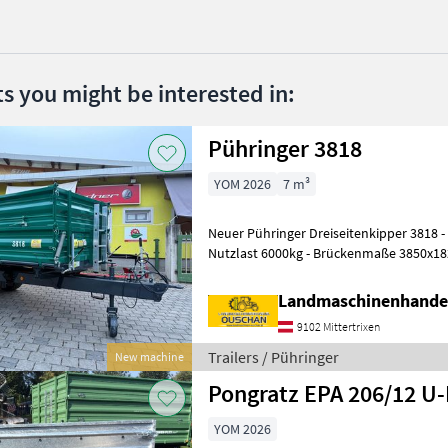
ts you might be interested in:
Pühringer 3818
YOM 2026
7 m³
Neuer Pühringer Dreiseitenkipper 3818 - Eigengewicht 1480kg -
Nutzlast 6000kg - Brückenmaße 3850x1
Grundbordwand 500mm mit Hebefede
Landmaschinenhande
9102 Mittertrixen
Trailers / Pühringer
New machine
Pongratz EPA 206/12 U
YOM 2026