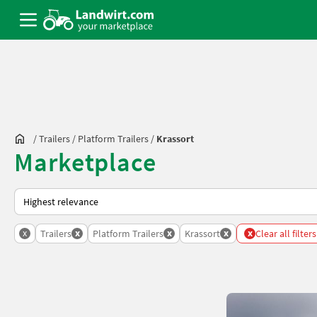
/
Trailers
/
Platform Trailers
/
Krassort
Marketplace
This is how sorting works on Landwirt.com
x
x
x
x
x
Trailers
Platform Trailers
Krassort
Clear all filters