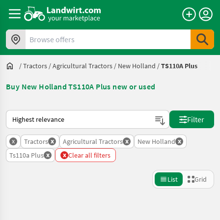
Browse offers
/
Tractors
/
Agricultural Tractors
/
New Holland
/
TS110A Plus
Buy New Holland TS110A Plus new or used
This is how sorting works on Landwirt.com
Filter
x
x
x
x
Tractors
Agricultural Tractors
New Holland
x
x
Ts110a Plus
Clear all filters
List
Grid