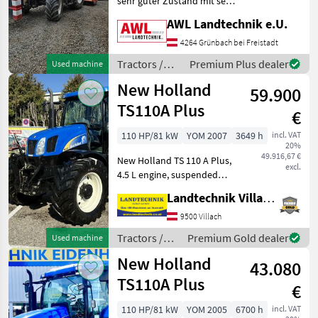
sehr guter Zustand mit sehr
New Holland
guter Ausstattung Drive:
AWL Landtechnik e.U.
All-wheel drive, agri gear
type: PowerShift
John Deere
4264 Grünbach bei Freistadt
transmission, Platform:
Tractors /
Premium Plus dealer
Used machine
Cabin, PTO shaft spe
Fendt
New Holland
New Holland
59.900
TS110A Plus
Steyr
€
110 HP/81 kW
YOM 2007
3649 h
incl. VAT
Claas
20%
49.916,67 €
New Holland TS 110 A Plus,
excl.
Massey Ferguson
4.5 L engine, suspended
front axle, dual-line front
Landtechnik Villach GmbH
Show
hydraulics, comfort cab
all 48
with air conditioning, air-
9500 Villach
suspension seat, radio,
Tractors /
Premium Gold dealer
Used machine
MODEL
passenger s
New Holland
New Holland
43.080
TS110A Plus
€
TS110A
Plus
110 HP/81 kW
YOM 2005
6700 h
incl. VAT