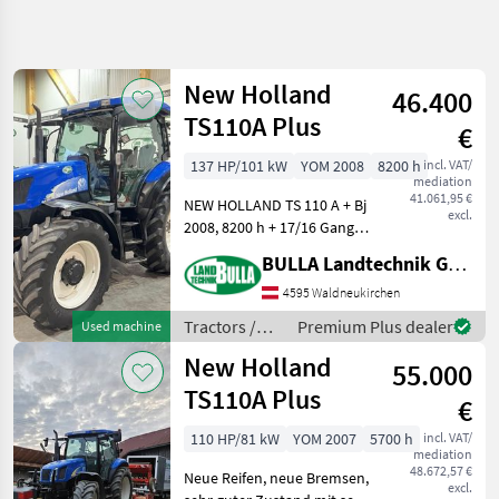
Refine
search
New Holland
46.400
Category
Place
Filter
5
TS110A Plus
€
Show
137 HP/101 kW
YOM 2008
8200 h
incl. VAT/
CURRENT
Reset
4
mediation
PATH
41.061,95 €
results
NEW HOLLAND TS 110 A + Bj
excl.
Agriculture
2008, 8200 h + 17/16 Gang +
technology
50 km/h Getriebe +
BULLA Landtechnik GmbH
Powershuttle, 4-fach
Tractors
Lastschaltgetriebe +
4595 Waldneukirchen
Agricultural
Schaltautomatik +
Tractors
Tractors /
Premium Plus dealer
Used machine
Bereifung hinten: 600/65 R
New Holland
New
New Holland
55.000
Holland
TS110A Plus
Ts110a
€
Plus
110 HP/81 kW
YOM 2007
5700 h
incl. VAT/
SELECT
mediation
48.672,57 €
CATEGORY
Neue Reifen, neue Bremsen,
excl.