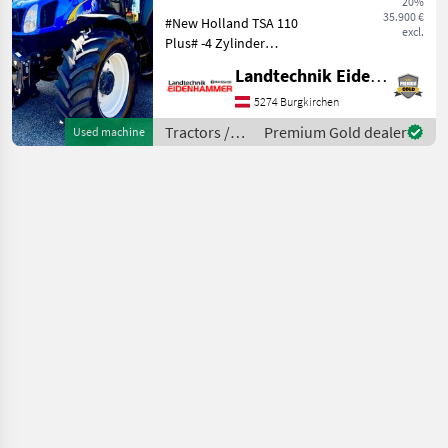
20%
35.900 €
#New Holland TSA 110
MARKETPLACE
excl.
Plus# -4 Zylinder
Turbomotor mit 110 PS und
Dealer
Landtechnik Eidenhammer GmbH
Marketplace
Classifieds
4, 5lt Hubraum -16/16
offers
Electro Command Getriebe
5274 Burgkirchen
40 km/h -Powershuttle -
Tractors /
Premium Gold dealer
Used machine
Fronthubwerk -4 Leitungen
New Holland