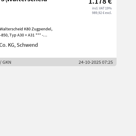
1.178 €
incl. VAT 19%
989,92 € excl.
Co. KG, Schwend
 / GKN
24-10-2025 07:25