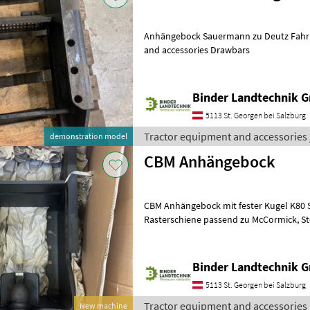
Anhängebock Sauermann zu Deutz Fahr Traktoren Tractor equipment
and accessories Drawbars
Binder Landtechnik 
5113 St. Georgen bei Salzburg
Tractor equipment and accessories
demonstration model
CBM Anhängebock
CBM Anhängebock mit fester Kugel K80 Stützlast4 to und
Rasterschiene passend zu McCormick, Steyr, Case ZF Getriebe Tractor
equipment and accessories Drawbar
Binder Landtechnik 
5113 St. Georgen bei Salzburg
Tractor equipment and accessories
New machine