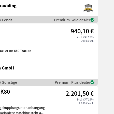
raubling
/ Fendt
Premium Gold dealer
u
940,10 €
incl. VAT 19%
790 € excl.
ion 660 Tractor
en GmbH
/ Sonstige
Premium Plus dealer
 K80
2.201,50 €
incl. VAT 19%
1.850 € excl.
ugekupplungUntenanhängung
arioDiese Maschine steht an