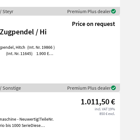
/ Steyr
Premium Plus dealer
Price on request
Zugpendel / Hi
/ Sonstige
Premium Plus dealer
1.011,50 €
incl. VAT 19%
850 € excl.
aschine - Neuwertig!TeileNr.
io bis 1000 SerieDiese