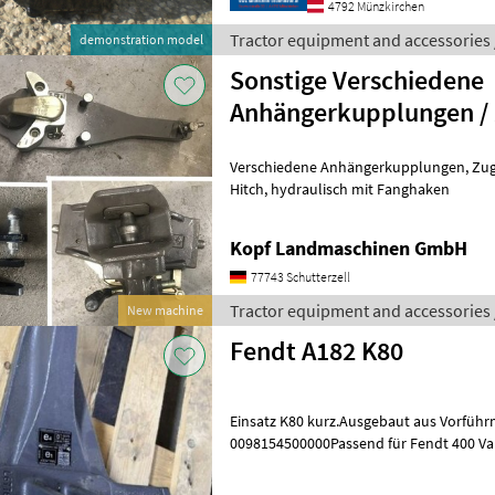
4792 Münzkirchen
Tractor equipment and accessories 
demonstration model
Sonstige Verschiedene
Anhängerkupplungen / 
Verschiedene Anhängerkupplungen, Zugpendel, Hitch (Int. Nr. 19866 )
Hitch, hydraulisch mit Fanghaken (Int. Nr. 11645) 1.900 EUR
zzgl. MwSt.
Kopf Landmaschinen GmbH
77743 Schutterzell
Tractor equipment and accessories 
New machine
Fendt A182 K80
Einsatz K80 kurz.Ausgebaut aus Vorführm
0098154500000Passend für Fendt 400 Var
Maschine steht an unserem BayWa Stan