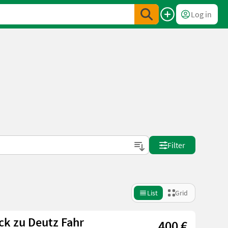
Log in
Filter
List
Grid
k zu Deutz Fahr
400 €