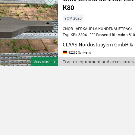
K80
YOM 2020
CNOB - VERKAUF IM KUNDENAUFTRAG: - Walterscheid K80 Zugpendel,
Typ KBa 8304 - *** Passend für Axion 810-850, Typ A30 + A31 *** -
Baujahr: 2020 - Neuwertig.
CLAAS Nordostbayern GmbH & 
92262 Schwend
Tractor equipment and accessories
Used machine