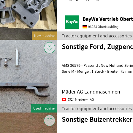
unserem BayWa Standort in DE - 94327 
BayWa Vertrieb Obert
93083 Obertraubling
Tractor equipment and accessories 
New machine
Sonstige Ford, Zugpen
AMS 36579 - Passend : New Holland Serie 6
Serie M - Menge : 1 Stück - Breite : 75 m
mm - Farbe : grau
Mäder AG Landmaschinen
5524 Niederwil AG
Tractor equipment and accessories 
Used machine
Sonstige Buizentrekke