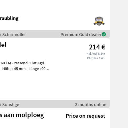
Bo
raubling
/ Scharmüller
Premium Gold dealer
del
214 €
incl. VAT 8,1%
197,96 € excl.
0 / M - Passend : Fiat Agri
m - Höhe : 45 mm - Länge : 900
/ Sonstige
3 months online
rs aan molploeg
Price on request