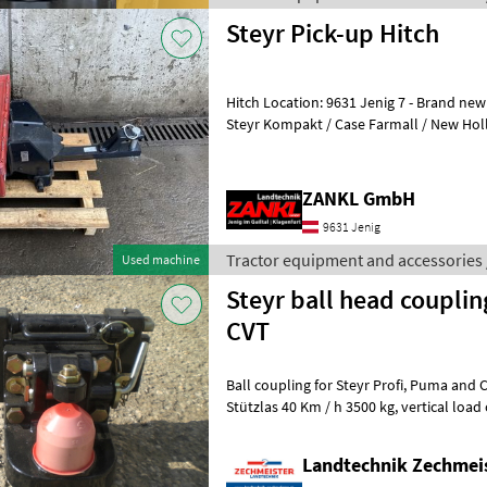
Steyr Pick-up Hitch
Hitch Location: 9631 Jenig 7 - Brand new! - Manufactured in 2021 - For
Steyr Kompakt / Case Farmall / New Hol
- Available immediately
ZANKL GmbH
9631 Jenig
Tractor equipment and accessories 
Used machine
Steyr ball head couplin
CVT
Ball coupling for Steyr Profi, Puma and CVT new. Original price 1.080 €
Stützlas 40 Km / h 3500 kg, vertical load over 40 Km / h 3000 Kg.
Tractor equipment and acc
Landtechnik Zechmei