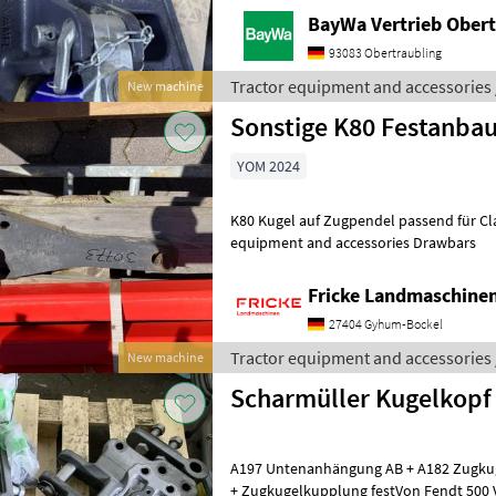
BayWa Vertrieb Obert
93083 Obertraubling
Tractor equipment and accessories 
New machine
Sonstige K80 Festanba
YOM 2024
K80 Kugel auf Zugpendel passend für Claas Ar
equipment and accessories Drawbars
Fricke Landmaschin
27404 Gyhum-Bockel
Tractor equipment and accessories 
New machine
Scharmüller Kugelkopf
A197 Untenanhängung AB + A182 Zugk
+ Zugkugelkupplung festVon Fendt 500 V