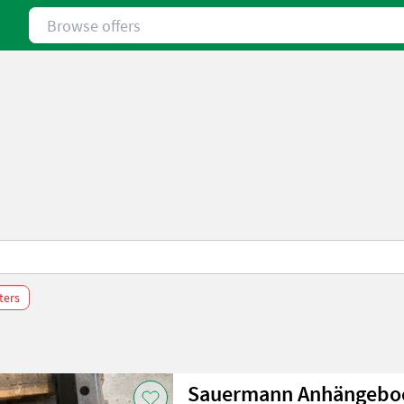
Browse offers
lters
Sauermann Anhängeboc