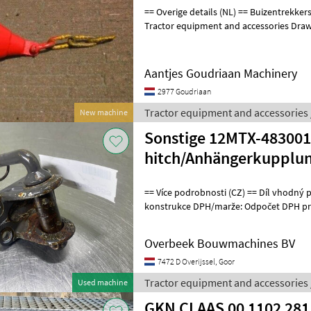
== Overige details (NL) == Buizentrekkers aan molploeg Staat: Nieuw
Tractor equipment and accessories Dra
Aantjes Goudriaan Machinery
2977 Goudriaan
Tractor equipment and accessories 
New machine
Sonstige 12MTX-4830011
hitch/Anhängerkupplu
== Více podrobnosti (CZ) == Díl vhodný pro: Oblast působnosti
konstrukce DPH/marže: Odpočet DPH pro 
4830011 == Weitere Informationen
Overbeek Bouwmachines BV
7472 D Overijssel, Goor
Tractor equipment and accessories 
Used machine
GKN CLAAS 00 1102 281