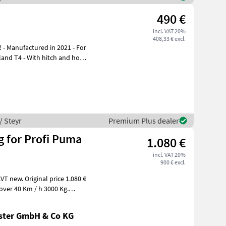
490 €
incl. VAT 20%
408,33 € excl.
land T4 - With hitch and hook
/ Steyr
Premium Plus dealer
g for Profi Puma
1.080 €
incl. VAT 20%
900 € excl.
ster GmbH & Co KG