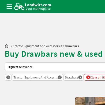
/
Tractor Equipment And Accessories
/
Drawbars
Buy Drawbars new & used
This is how sorting works on Landwirt.com
x
x
x
x
Tractor Equipment And Accessories
Drawbars
Clear all fi