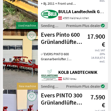
excl.
+ Bj. 2011 + Front und
Heckmaschine +
BULLA Landtechnik GmbH
hydraulischer
Seitenverschub +
4595 Waldneukirchen
Gelenkwelle +
Seeding
Premium Plus dealer
Used machine
Privatverkauf:
equipment /
Evers Pinto 600
699/18663317 Type of
17.900
Müthing
hammer: Pruning
Grünlandlüfter -
€
Grünlandlockerer
incl. VAT
✅EVERS PINTO 600
20%
- Gr
14.916,67 €
Grasnarbenlüfter /
excl.
Bodenlüfter ✅Arbeitsbreite
6.0m ✅Sternwalze leicht
KOLB LANDTECHNIK
schrägstellbar, dadurch 2
verschieden Intensive
8250 Vorau
Bearbeitungsstufen ✅Zinke
Seeding
Premium Plus dealer
New machine
equipment /
Evers PINTO 300
7.590
Evers
Grünlandlüfter -
€
Grünlandlockerer
incl. VAT