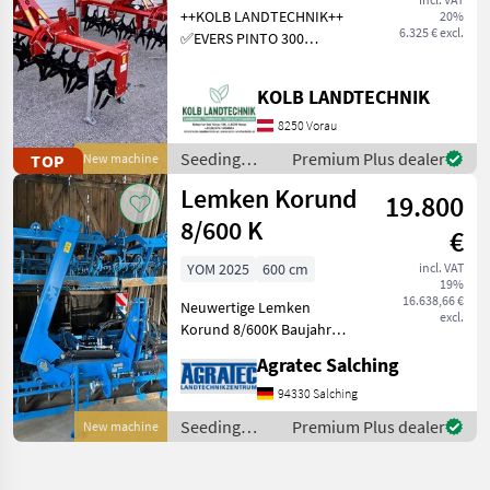
++KOLB LANDTECHNIK++
20%
- Gr
6.325 € excl.
✅EVERS PINTO 300
Grasnarbenlüfter /
Bodenlüfter ✅Arbeits- und
KOLB LANDTECHNIK
Transportbreite 3.0m
✅Sternwalze leicht
8250 Vorau
schrägstellbar, dadurch 2
Seeding
Premium Plus dealer
TOP
New machine
verschied
equipment /
Lemken Korund
19.800
Evers
8/600 K
€
YOM 2025
600 cm
incl. VAT
19%
16.638,66 €
Neuwertige Lemken
excl.
Korund 8/600K Baujahr
2025 Modelljahr 2026
Agratec Salching
Neuwertiger Zustand!!!
Achtung! Maschine steht
94330 Salching
beim Kunden! Seeding
Seeding
Premium Plus dealer
New machine
equipment Seedbed
equipment /
combinations
Lemken