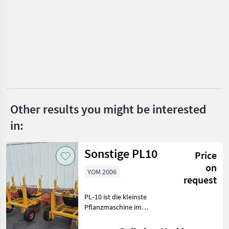
Fobro
Einböck
Schmotzer
Sasform
Other results you might be interested
Hatzenbichler
in:
Kongskilde
Show
Sonstige PL10
Price
all 35
on
YOM 2006
request
MARKETPLACE
PL‑10 ist die kleinste
Dealer
Marketplace
Classifieds
Pflanzmaschine im
offers
Damcon-Sortiment, speziell
entwickelt zum Pflanzen