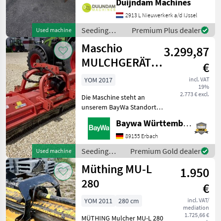
Duijndam Machines
von Unterlagen,
2913 L Nieuwerkerk a/d IJssel
Jungpflanzen, Koniferen
und ähnlichen
Seeding
Premium Plus dealer
Used machine
PflanztypenMit Drei
equipment /
Maschio
3.299,87
Sonstige
MULCHGERÄT
€
BISONTE 280
YOM 2017
incl. VAT
19%
"AB"
2.773 € excl.
Die Maschine steht an
unserem BayWa Standort in
DE-73527 Herlikofen.Gerne
Baywa Württemberg
steht Ihnen Herr Rössler
unter Tel.: 0151 1610 3908
89155 Erbach
für Ihre Anfrage zur
Seeding
Premium Gold dealer
Used machine
Verfügung!Maschio
equipment /
Müthing MU-L
1.950
Maschio
280
€
YOM 2011
280 cm
incl. VAT/
mediation
1.725,66 €
MÜTHING Mulcher MU-L 280