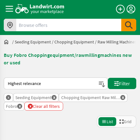
Browse offers
/
Seeding Equipment
/
Chopping Equipment / Raw Milling Machines
/
Buy Fobro Choppingequipment/rawmillingmachines new
or used
This is how sorting works on Landwirt.com
Filter
x
x
x
Seeding Equipment
Chopping Equipment Raw Milling Machine
x
x
Fobro
Clear all filters
List
Grid