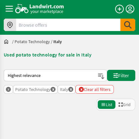
Browse offers
/
Potato Technology
/
Italy
Used potato technology for sale in Italy
This is how sorting works on Landwirt.com
Filter
x
x
x
x
Potato Technology
Italy
Clear all filters
List
Grid
Refine