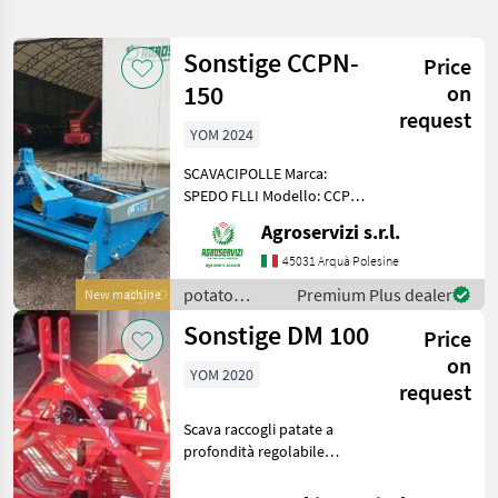
search
Sonstige CCPN-
Price
Category
Place
Filter
2
1
150
on
request
Show
YOM 2024
CURRENT
Reset
4
PATH
results
SCAVACIPOLLE Marca:
Agriculture
SPEDO FLLI Modello: CCPN-
technology
150 Anno: 2024 Condizioni
Agroservizi s.r.l.
Potato
d'uso: nuovo Larghezza
Technology
lavoro 154 cm Peso 568 kg
45031 Arquà Polesine
Rullo compattatore liscio
potato
Premium Plus dealer
New machine
SELECT
posteriore Al
CATEGORY
technology /
Sonstige DM 100
Price
Sonstige
Potato harvesters
2
on
YOM 2020
request
other potato technology
2
Scava raccogli patate a
profondità regolabile
BRANDS
adatto per un 25 - 60 hp, 70
cm di lavoro. Con setacci