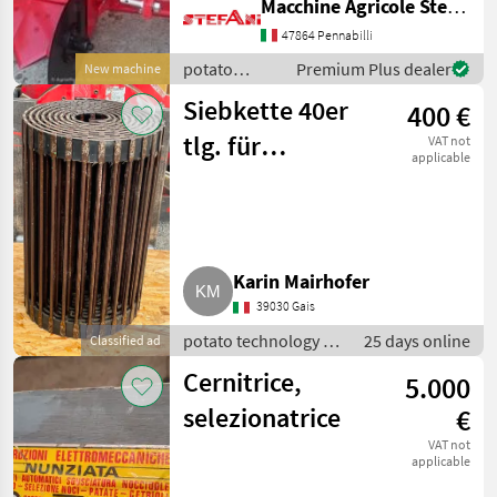
Macchine Agricole Stefani Luciano
oscillanti e scarico laterale,
47864 Pennabilli
attacco a tre punti , albero
AVR
di
potato
Premium Plus dealer
New machine
technology /
Del
Siebkette 40er
400 €
Morino
Del Morino
tlg. für
VAT not
MARKETPLACE
applicable
Wühlmaus 1033
Dealer
Marketplace
Classifieds
offers
Karin Mairhofer
39030 Gais
potato technology /
25 days online
Classified ad
other potato
Cernitrice,
5.000
technology
selezionatrice
€
VAT not
applicable