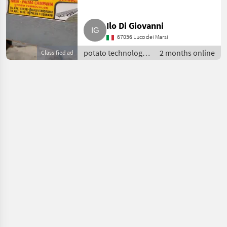
Ilo Di Giovanni
67056 Luco dei Marsi
potato technology
2 months online
Classified ad
/ other potato
technology