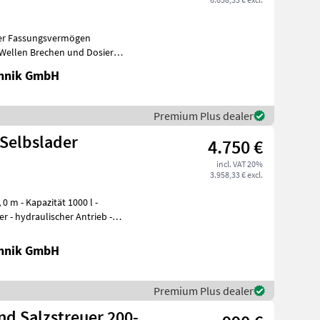
iter Fassungsvermögen
2 Wellen Brechen und Dosieren
chnik GmbH
Premium Plus dealer
 Selbslader
4.750 €
incl. VAT 20%
3.958,33 € excl.
r - hydraulischer Antrieb -
chnik GmbH
Premium Plus dealer
nd Salzstreuer 200-