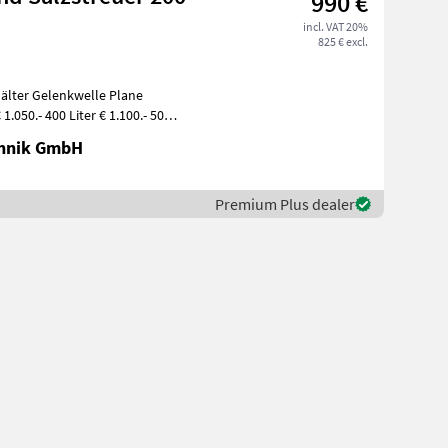
990 €
incl. VAT 20%
825 € excl.
chnik GmbH
Premium Plus dealer