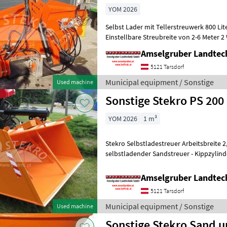
YOM 2026
Selbst Lader mit Tellerstreuwerk 800 L
Einstellbare Streubreite von 2-6 Meter 
Hydraulisch einstellbare Dosierw
Amselgruber Landte
5121 Tarsdorf
Municipal equipment / Sonstige
Used machine
Sonstige Stekro PS 200
YOM 2026
1 m³
Stekro Selbstladestreuer Arbeitsbreite 2, 0 m - Kapazität 1000 l -
selbstladender Sandstreuer - Kippzylinde
mechanische Abgabemenge
Amselgruber Landte
5121 Tarsdorf
Municipal equipment / Sonstige
Used machine
Sonstige Stekro Sand u