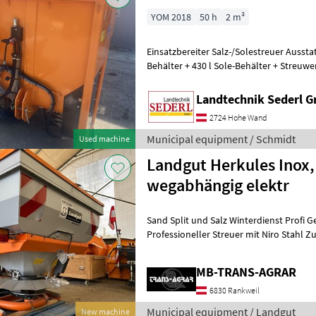
YOM 2018
50 h
2 m³
Einsatzbereiter Salz-/Solestreuer Ausstattung: + 1, 5 m³ Streugut-
Behälter + 430 l Sole-Behälter + Streuwe
Fahrzeughydraulik + inkl.
Landtechnik Sederl 
2724 Hohe Wand
Municipal equipment / Schmidt
Used machine
Landgut Herkules Inox, 
wegabhängig elektr
Sand Split und Salz Winterdienst Profi Ge
Professioneller Streuer mit Niro Stahl Zu
Sonderausstattung Beleuchtung Auf
MB-TRANS-AGRAR
6830 Rankweil
Municipal equipment / Landgut
New machine