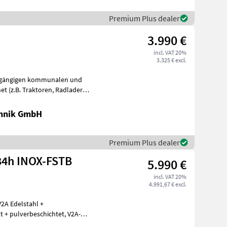
Premium Plus dealer
3.990 €
incl. VAT 20%
3.325 € excl.
le gängigen kommunalen und
. Traktoren, Radlader,
chnik GmbH
Premium Plus dealer
84h INOX-FSTB
5.990 €
incl. VAT 20%
4.991,67 € excl.
eröffnung