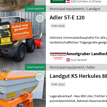
6262 Schlitters im Zillertal
Municipal equipment / Landgut
Used machine
Adler ST-E 120
YOM 2026
inklusive Universalanbauplatte Für al
landwirtschaftlichen Trägergeräte geeignet (z.B
Stapler Quads, ...) Optional:
Amselgruber Landte
5121 Tarsdorf
Municipal equipment / Adler
Used machine
Landgut KS Herkules 8
YOM 2022
Lagerabverkauf - Neu 800 Liter, Trichter V2A Edelstahl +
pulverbeschichtet, Rahmen feuerverzinkt + pulverbeschichtet, V2A-
Fächerstreubegrenzer, hydr. Schieb