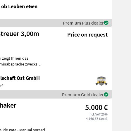
l ob Leoben eGen
Premium Plus dealer
treuer 3,00m
Price on request
rminabsprache zwecks
b. Gerne unt
lschaft Ost GmbH
rf
Premium Gold dealer
Shaker
5.000 €
incl. VAT 20%
4.166,67 € excl.