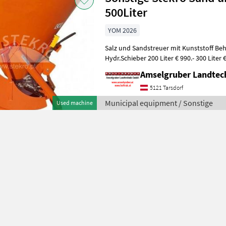
500Liter
YOM 2026
Salz und Sandstreuer mit Kunststoff Behälter Gelenkwelle Plane
Hydr.Schieber 200 Liter € 990.- 300 Liter € 1.050.- 400 Liter € 1.100.- 500
Liter € 1.150.
Amselgruber Landte
5121 Tarsdorf
Municipal equipment / Sonstige
Used machine