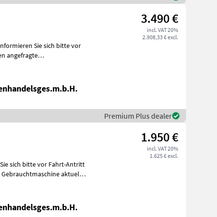
3.490 €
incl. VAT 20%
2.908,33 € excl.
 am
enhandelsges.m.b.H.
Premium Plus dealer
1.950 €
incl. VAT 20%
1.625 € excl.
enhandelsges.m.b.H.