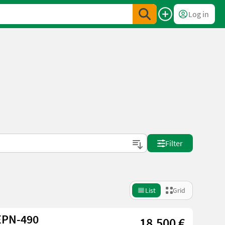
Log in
Filter
List
Grid
EPN-490
18.500 €