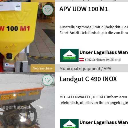
APV UDW 100 M1
Ausstellungsmodell mit Zubehörkit 1.2 Informieren Sie sich bitte vor
Fahrt-Antritt telefonisch, ob die von Ihnen angefragte
Gebrauchtmaschine aktuell bei uns am
Unser Lagerhaus War
6262 Schlitters im Zillertal
Municipal equipment / APV
New machine
Landgut C 490 INOX
MIT GELENWKELLE, DECKEL Informieren Sie sich bitte vor Fahrt-Antritt
telefonisch, ob die von Ihnen angefragte Gebrauchtmaschine aktuell
bei uns am am Lager steht.
Unser Lagerhaus War