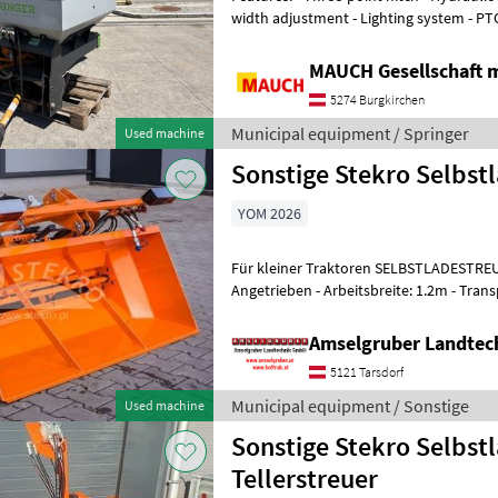
width adjustment - Lighting system - PTO drive The mac
stock in Burgkirchen. So t
MAUCH Gesellschaft m
5274 Burgkirchen
Municipal equipment / Springer
Used machine
Sonstige Stekro Selbst
YOM 2026
Für kleiner Traktoren SELBSTLADESTREUER MINI Hydraulisch
Angetrieben - Arbeitsbreite: 1.2m - Transportbreite: 1.4m - Volumen: 0,
26m3 - Eigengewicht: 20
Amselgruber Landte
5121 Tarsdorf
Municipal equipment / Sonstige
Used machine
Sonstige Stekro Selbst
Tellerstreuer