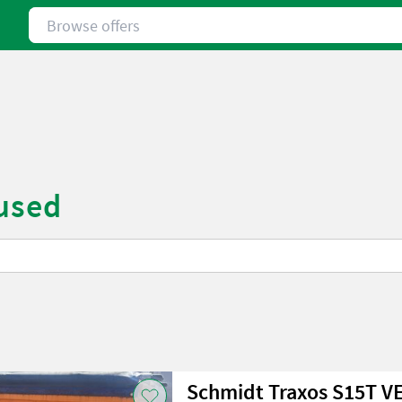
Browse offers
 used
Schmidt Traxos S15T V