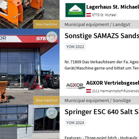
Lagerhaus St. Michae
8770 St. Michael
Municipal equipment / Landgut
New machine
Sonstige SAMAZS Sands
YOM 2022
Nr. 71809 Das Verkaufsteam der Fa. Agxor zeigt Ihnen das
Gerät/Maschine gerne und bittet um Te
Besichtigung bei uns am Betrie
AGXOR Vertriebsgesel
2111 Harmannsdorf-Rückersdo
Municipal equipment / Sonstige
New machine
Springer ESC 640 Salt 
YOM 2024
Features: - Three-point hitch - Hydraulic slide gate - Manual spread