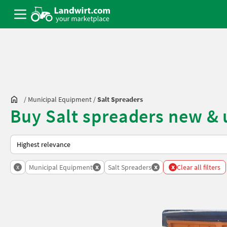
/
Municipal Equipment
/
Salt Spreaders
Buy Salt spreaders new &
This is how sorting works on Landwirt.com
x
x
x
x
Municipal Equipment
Salt Spreaders
Clear all filters