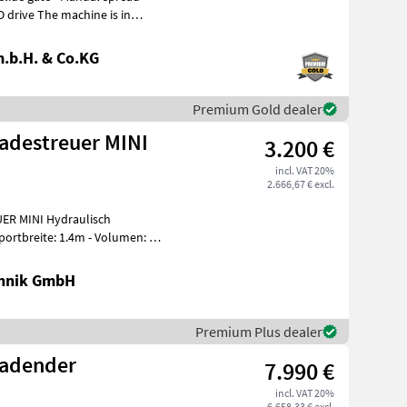
hine is in
.b.H. & Co.KG
Premium Gold dealer
ladestreuer MINI
3.200 €
incl. VAT 20%
2.666,67 € excl.
chnik GmbH
Premium Plus dealer
ladender
7.990 €
incl. VAT 20%
6.658,33 € excl.