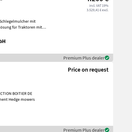
incl. VAT 19%
3.529,41 € excl.
 Schlegelmulcher mit
ösung für Traktoren mit
s
mbH
Premium Plus dealer
Price on request
CTION BOITIER DE
cipal equipment Hedge mowers
Premium Plus dealer