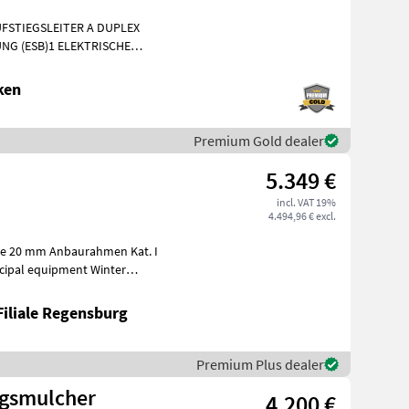
FSTIEGSLEITER A DUPLEX
NG (ESB)1 ELEKTRISCHE
E AM FAHRZEUG1 KUPPL
ken
Premium Gold dealer
5.349 €
incl. VAT 19%
4.494,96 € excl.
Filiale Regensburg
Premium Plus dealer
ngsmulcher
4.200 €