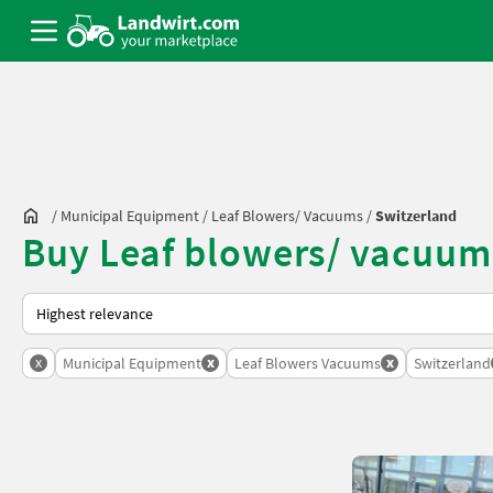
/
Municipal Equipment
/
Leaf Blowers/ Vacuums
/
Switzerland
Buy Leaf blowers/ vacuum
This is how sorting works on Landwirt.com
x
x
x
Municipal Equipment
Leaf Blowers Vacuums
Switzerland