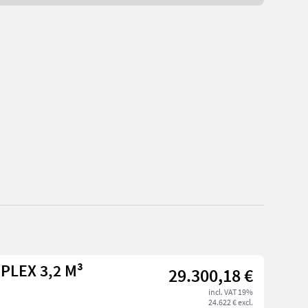
PLEX 3,2 M³
29.300,18 €
incl. VAT 19%
24.622 € excl.