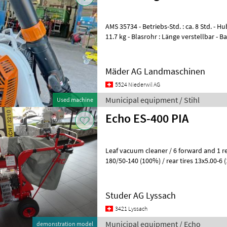
AMS 35734 - Betriebs-Std. : ca. 8 Std. - H
11.7 kg - Blasrohr : Länge verstellbar - Ba
1190.- - Z
Mäder AG Landmaschinen
5524 Niederwil AG
Municipal equipment / Stihl
Used machine
Echo ES-400 PIA
Leaf vacuum cleaner / 6 forward and 1 rev
180/50-140 (100%) / rear tires 13x5.00-6 
goods bag / suction height inf
Studer AG Lyssach
3421 Lyssach
Municipal equipment / Echo
demonstration model