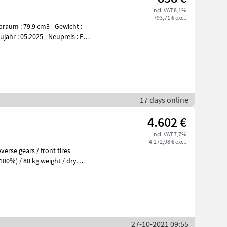
incl. VAT 8,1%
793,71 € excl.
ubraum : 79.9 cm3 - Gewicht :
ujahr : 05.2025 - Neupreis : Fr.
17 days online
4.602 €
incl. VAT 7,7%
4.272,98 € excl.
erse gears / front tires
(100%) / 80 kg weight / dry
27-10-2021 09:55