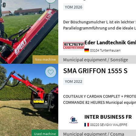
YOM 2026
Der Böschungsmulcher L ist ein leichter
Parallelogrammführung und die ideale L
geringerer Leistung (Ab 25 PS). Er eignet 
Eder Landtechnik G
83104 Tuntenhausen
Municipal equipment / Sonstige
New machine
SMA GRIFFON 1555 S
YOM 2022
COUTEAUX Y CARDAN COMPLET + PROTE
COMMANDE 82 HEURES Muni
INTER BUSINESS FR
08220 SEVIGNY WALEPPE
Municipal equipment / Cosma
Used machine