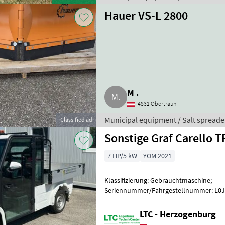
Hauer VS-L 2800
M .
4831 Obertraun
Municipal equipment / Salt spreade
Classified ad
Sonstige Graf Carello T
7 HP/5 kW
YOM 2021
Klassifizierung: Gebrauchtmaschine;
Seriennummer/Fahrgestellnummer: L0
Vorbesitzer: 1; Weitere Maschinenmerkma
Straßenzula
LTC - Herzogenburg