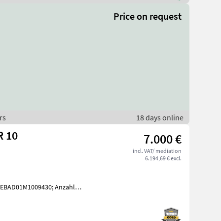
Price on request
rs
18 days online
R 10
7.000 €
incl. VAT/ mediation
6.194,69 € excl.
JEBAD01M1009430; Anzahl
le: Mit europäischer