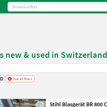
Browse offers
s new & used in Switzerlan
x
x
Clear all filters
Stihl Blasgerät BR 800 