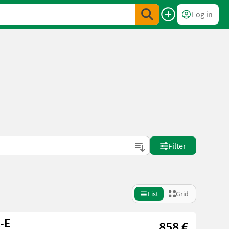
Log in
d
Filter
List
Grid
C-E
858 €