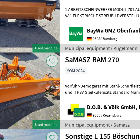
1 ARBEITSSCHEINWERFER MODUL 701 AU
VA1 ELEKTRISCHE STREUBILDVERSTELLU
STREUKONTROLLE (ESK)1 ERSTMONTAG
BayWa GMZ Oberfran
96052 Bamberg
Municipal equipment / Kugelmann
Used machine
SaMASZ RAM 270
YOM 2024
Vorführ-Demogerät mit Stahl-Schürfleiste 20 mm Anbaurahmen Kat. I
und II PSV Gleitkufensatz Standard Municipal equipment Winter
service equipment
D.O.B. & Völk GmbH, 
93055 Regensburg
Municipal equipment / Samasz
Used machine
Sonstige L 155 Böschu