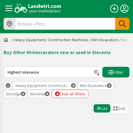
Browse offers
/
Heavy Equipment/ Construction Machines
/
Mini Excavators
/
Sonst
Buy Other Miniexcavators new or used in Slovenia
This is how sorting works on Landwirt.com
Filter
x
x
x
Heavy Equipment Construction Machines
Mini Excavators
x
x
x
Sonstige
Slovenia
Clear all filters
List
Grid