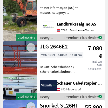
== Mer informasjon (NO) ==
mascus_category:
excavators Please provide
reference number upon
Landbrukssalg.no AS
request: 9504 See
7080 H Trondheim – Tromsø
en.landbrukssalg.no/9504
for more images Specificati
Heavy
Premium Plus dealer
Used machine
equipment/
JLG 2646E2
7.080
construction
machines /
€
YOM 1999
1406 h
1170 cm
Atlas
incl. VAT
20%
Bauart: Arbeitsbühnen /
5.900 € excl.
Scherenarbeitsbühne,
Tragkraft: 340kg, Hubhöhe:
7920mm, Batterie: Trojan
Schauer Gabelstapler GmbH
PzS 6V 225Ah Zustand: 60 -
8424 Gabersdorf
80%, Bereifung vorne:
Vollgummi Einfach 8
Heavy
Premium Plus dealer
Used machine
equipment/
Snorkel SL26RT
55.800
construction