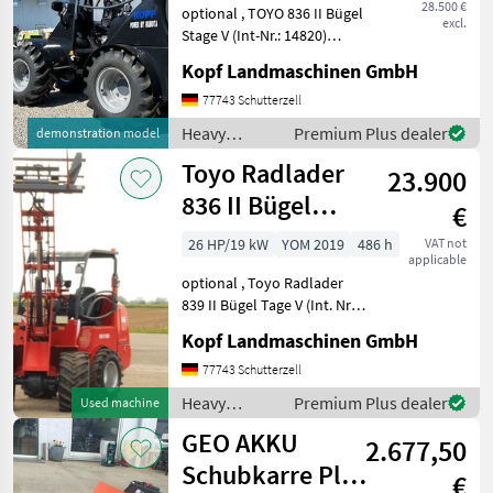
28.500 €
optional , TOYO 836 II Bügel
excl.
Stage V (Int-Nr.: 14820)
BLACK Edition, 4.
Kopf Landmaschinen GmbH
Steuerkreis, STVZO-
GutachtenStandard
77743 Schutterzell
Schaufel 110 cm und
Heavy
Premium Plus dealer
demonstration model
Palettengabel
equipment/
Toyo Radlader
Neumaschine 2024 3, 1
23.900
construction
machines /
836 II Bügel
€
Toyo
Stage V 310
26 HP/19 kW
YOM 2019
486 h
VAT not
applicable
Hubmast
optional , Toyo Radlader
839 II Bügel Tage V (Int. Nr.
13206) TOYO 836 II Bügel
Kopf Landmaschinen GmbH
Stage V Baujahr 2019 486
Betriebsstunden 3, 10 m
77743 Schutterzell
Hubhöhe / Hubmast
Heavy
Premium Plus dealer
Used machine
Allradantrieb übe
equipment/
GEO AKKU
2.677,50
construction
machines /
Schubkarre Plus
€
Toyo