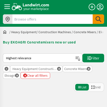
Browse offers
/
Heavy Equipment/ Construction Machines
/
Concrete Mixers
/
Ekoag
Buy EKOAGRI Concretemixers new or used
This is how sorting works on Landwirt.com
Filter
x
x
x
Heavy Equipment Construction Machines
Concrete Mixers
x
x
Ekoagri
Clear all filters
List
Grid