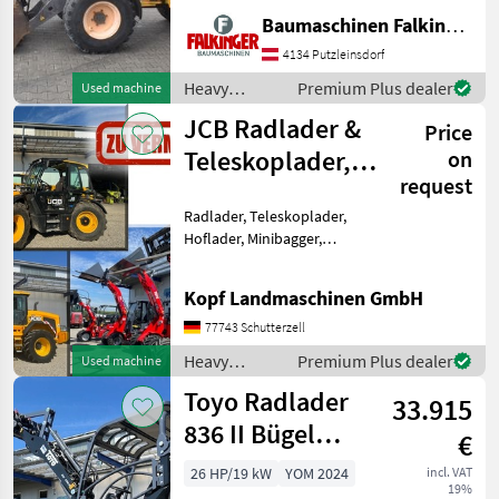
Betriebsgewicht: 5200kg
Baumaschinen Falkinger
Reifen 70% Der Volvo L25F
4134 Putzleinsdorf
ist in einem guten
Zustand!! BAUMASCHINEN
Heavy
Premium Plus dealer
Used machine
FALKIN
equipment/
JCB Radlader &
Price
construction
machines /
Teleskoplader,
on
Volvo
request
Toyo Hoflader,
Radlader, Teleskoplader,
Min
Hoflader, Minibagger,
Minidumper zu vermieten
(Int. Nr. 17605)
Kopf Landmaschinen GmbH
Verschiedene Maschinen zu
vermieten - Minibagger -
77743 Schutterzell
Hoflader (Toyo) - JCB Te
Heavy
Premium Plus dealer
Used machine
equipment/
Toyo Radlader
33.915
construction
machines /
836 II Bügel
€
JCB
Black, 4.
26 HP/19 kW
YOM 2024
incl. VAT
19%
Steuerkreis