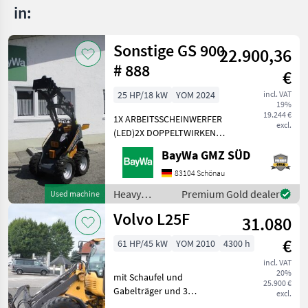
in:
Sonstige GS 900
22.900,36
# 888
€
25 HP/18 kW
YOM 2024
incl. VAT
19%
19.244 €
1X ARBEITSSCHEINWERFER
excl.
(LED)2X DOPPELTWIRKEND
MECHANISCHGEGENGEWICHT
BayWa GMZ SÜD
UNTER DER TRITTGIANT
COMPACT
83104 Schönau
WERKZEUGAUFNAHMEMotor-
Heavy
Premium Gold dealer
Used machine
Moderner Kubota
equipment/
Volvo L25F
Dreizylinderdieselmotor,
31.080
construction
Typ
machines /
€
61 HP/45 kW
YOM 2010
4300 h
Sonstige
incl. VAT
20%
mit Schaufel und
25.900 €
Gabelträger und 3
excl.
hydraulischen Steuerkreis!!