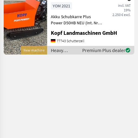
Power D50HB
YOM 2021
incl. VAT
19%
NEU
2.250 € excl.
Akku Schubkarre Plus
Power D50HB NEU (Int. Nr.
13089) Akku Schubkarre
Kopf Landmaschinen GmbH
Mini Dumper Baujahr 2021
Manufaktur: Plus Power
77743 Schutterzell
Modell: D50HB Engine: B+S
Heavy
Premium Plus dealer
New machine
Net weight: 255,
equipment/
construction
machines /
Geo