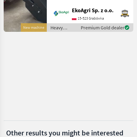
EKOAGRI
Gesamtinhalt (l): 800
EkoAgri Sp. z o.o.
Nutzinhalt (l): 600 Gewicht
Mammut
(kg): 480 Abmessungen
15-523 Grabówka
(mm): Lä
Heavy
Premium Gold dealer
New machine
Stockmann
equipment/
construction
Fliegl
machines /
EKOAGRI
Iveco
SAT
Show
all 14
MARKETPLACE
Dealer
Marketplace
Classifieds
offers
Other results you might be interested