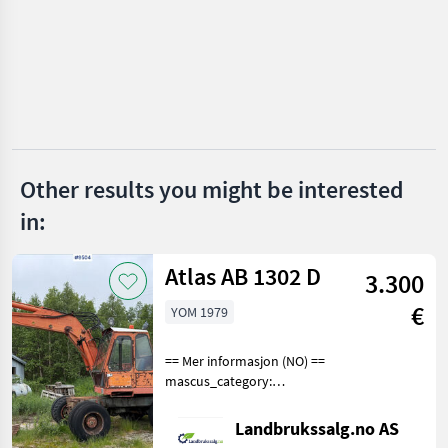
Massey Ferguson
JCB
CAT
Case IH
Other results you might be interested
Bobcat
in:
Volvo
Atlas AB 1302 D
3.300
Show
all 13
€
YOM 1979
MARKETPLACE
== Mer informasjon (NO) ==
Dealer
mascus_category:
Marketplace
Classifieds
offers
excavators Please provide
reference number upon
Landbrukssalg.no AS
request: 9504 See