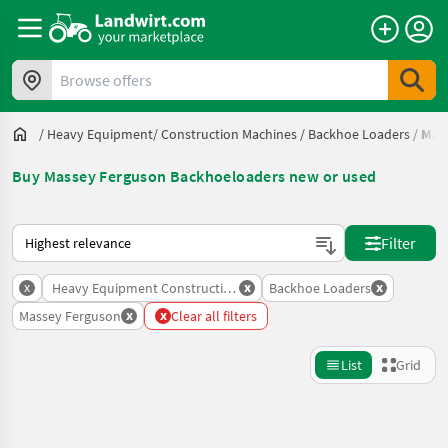
Browse offers
/
Heavy Equipment/ Construction Machines
/
Backhoe Loaders
/
Mas
Buy Massey Ferguson Backhoeloaders new or used
This is how sorting works on Landwirt.com
Filter
x
x
x
Heavy Equipment Construction Machines
Backhoe Loaders
x
x
Massey Ferguson
Clear all filters
List
Grid