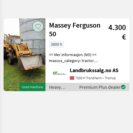
Refine
search
Massey Ferguson
4.300
Category
Place
Filter
4
50
€
Show
3809 h
CURRENT
Reset
1
PATH
results
== Mer informasjon (NO) ==
Construction
mascus_category: tractors
machinery
Please provide reference
Landbrukssalg.no AS
Heavy
number upon request: 5409
Equipment
See
7080 H Trondheim – Tromsø
Construction
en.landbrukssalg.no/5409
Machines
Heavy
Premium Plus dealer
Used machine
for more images
equipment/
Backhoe
Description M
Loaders
construction
machines /
Massey
Massey
Ferguson
Ferguson
SELECT
CATEGORY