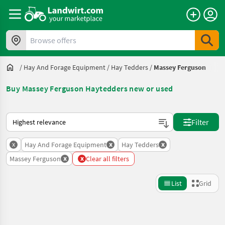
Browse offers
/
Hay And Forage Equipment
/
Hay Tedders
/
Massey Ferguson
Buy Massey Ferguson Haytedders new or used
This is how sorting works on Landwirt.com
Filter
x
x
x
Hay And Forage Equipment
Hay Tedders
x
x
Massey Ferguson
Clear all filters
List
Grid