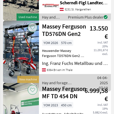
Scherndl-Figl Landtechnik
Attached hay tedder,
Boundary spreading
3231 St. Margarethen
equipment, Spreading
Hay and
Premium Plus dealer
Used machine
angle adjustment,
forage
Massey Ferguson
Protective hoop Hay a
13.550
equipment /
Massey
TD576DN Gen2
€
Ferguson
YOM 2026
570 cm
incl. VAT
20%
11.291,67 €
Heuwender Massey
excl.
Ferguson TD576DN Gen2 -
Alpin Modell -
Ing. Franz Fuchs Metallbau und Landtechnik GmbH & CoKG
Dreipunktanbau - starr mit
6364 Brixen im Thale
Nachlaufeinrichtung -
Arbeitsbreite 5, 70 Meter - 6
04-04-
New machine
Kreisel - 5 Zinkenarme je
Hay and forage
2025
Massey Ferguson
equipment / Massey
07:19
6.999,58
Ferguson
MF TD 454 DN
€
YOM 2023
450 cm
incl. VAT
19%
5.882 € excl.
Ausstattung: - Arbeitsbreite