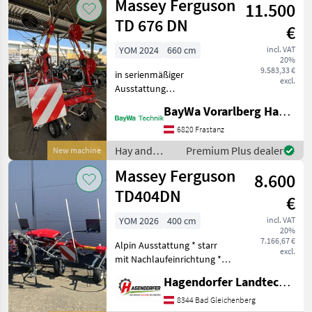
Massey Ferguson
11.500
equipment /
Massey
TD 676 DN
€
Ferguson
YOM 2024
660 cm
incl. VAT
20%
9.583,33 €
in serienmäßiger
excl.
Ausstattung
Dreipunktanbau mit
BayWa Vorarlberg HandelsGmbH BayWa Technik
Nachlaufeinrichtung
Arbeitsbreite 6, 60 m 6
6820 Frastanz
Kreisel 6 Zinkenarme je
Hay and
Premium Plus dealer
New machine
Kreisel Bereifung 16/6.50-8
forage
Massey Ferguson
Standardgelenkwe
8.600
equipment /
Massey
TD404DN
€
Ferguson
YOM 2026
400 cm
incl. VAT
20%
7.166,67 €
Alpin Ausstattung * starr
excl.
mit Nachlaufeinrichtung *
Arbeitsbreite 4m- 4Kreisel-
Hagendorfer Landtechnik
5 Zinkenarme je Kreisel *
Gelenkwelle mit
8344 Bad Gleichenberg