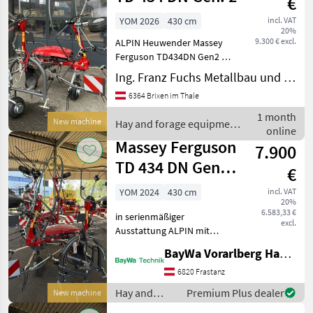
€
Ferguson
YOM 2026
430 cm
incl. VAT
20%
9.300 € excl.
ALPIN Heuwender Massey
Ferguson TD434DN Gen2 -
Dreipunktanbau - 420 kg
Ing. Franz Fuchs Metallbau und Landtechnik GmbH & CoKG
Gewicht - mit
6364 Brixen im Thale
Nachlaufeinrichtung -
Arbeitsbreite 430 cm - 4
1 month
New machine
Hay and forage equipment
Kreisel - 6 Zinkenarme je
online
/ Massey Ferguson
Massey Ferguson
7.900
TD 434 DN Gen2
€
Alpin
YOM 2024
430 cm
incl. VAT
20%
6.583,33 €
in serienmäßiger
excl.
Ausstattung ALPIN mit
Dreipunktanbau - starr mit
BayWa Vorarlberg HandelsGmbH BayWa Technik
Nachlaufeinrichtung
Arbeitsbreite 4, 30 m 4
6820 Frastanz
Kreisel 6 Zinkenarme je
Hay and
Premium Plus dealer
New machine
Kreisel Bereifung 15/6.00-6
forage