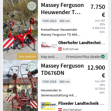
forage
Massey Ferguson
7.750
equipment /
Massey
Heuwender TD
€
Ferguson
404 DSR Alpin
YOM 2023
400 cm
incl. VAT
20%
Version
6.458,33 €
Kreiselheuer Heuwender
excl.
Massey Ferguson TD 404
DSR Alpin Version - Alpin-
Oberhofer Landtechnik GmbH
Version mit
Dreipunktanbau - Starr mit
6130 Schwaz
Nachlaufeinrichtung
Hay and
Premium Plus dealer
New machine
Technische Daten: -
forage
Massey Ferguson
Arbeitsb
12.900
equipment /
Massey
TD676DN
€
Ferguson
YOM 2026
660 cm
incl. VAT
20%
10.750 €
Heuwender in
excl.
Serienausstattung mit
Dreipunktanbau mit
Flixeder Landtechnik GmbH
Nachlaufeinrichtung mit
Arbeitsbreite 6, 60m, 6
4910 Pattigham