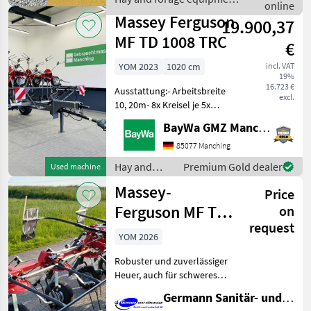
equipment Hay te
online
/ Massey Ferguson
Massey Ferguson
19.900,37
MF TD 1008 TRC
€
YOM 2023
1020 cm
incl. VAT
19%
16.723 €
Ausstattung:- Arbeitsbreite
excl.
10, 20m- 8x Kreisel je 5x
Arme a 1x
BayWa GMZ Manching
Federdoppelzinken-
Tastrad je Kreisel- mech.
85077 Manching
Einstellbare Tiefe- STVO
Hay and
Premium Gold dealer
Used machine
Beleuchtung- Weitwinkel
forage
Massey-
Gelenkwe
Price
equipment /
Massey
Ferguson MF TD
on
Ferguson
request
676 DN
YOM 2026
Robuster und zuverlässiger
Heuer, auch für schweres
Futter
Germann Sanitär- und Landtechnik AG
geeignet.Arbeitsbreite ca.