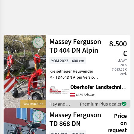
Massey Ferguson
8.500
TD 404 DN Alpin
€
YOM 2023
400 cm
incl. VAT
20%
7.083,33 €
Kreiselheuer Heuwender
excl.
MF TD404DN Alpin Version
mit Dreipunktanbau
Oberhofer Landtechnik GmbH
Schwenkbock Arbeitsbreite
4, 00m 4 Kreisel 5
6130 Schwaz
Zinkenarme je Kreisel
Hay and
Premium Plus dealer
New machine
Bereifung 15/6.00-6 vie
forage
Massey Ferguson
Price
equipment /
Massey
TD 868 DN
on
Ferguson
request