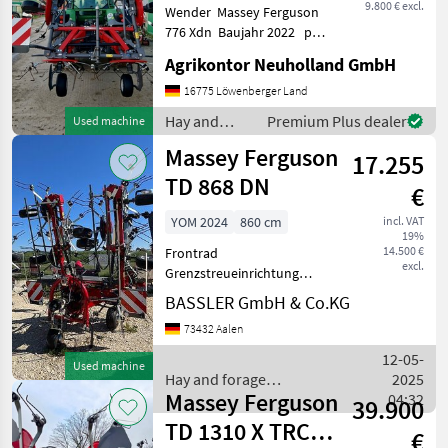
9.800 € excl.
Wender Massey Ferguson
776 Xdn Baujahr 2022 po
polsku - Wojtek +48 506
Agrikontor Neuholland GmbH
170 848 ! WICHTIG, auch
wenn Sie mit uns per
16775 Löwenberger Land
WhatsApp oder ähnlich
Hay and
Premium Plus dealer
Used machine
chatten und daraufhin
forage
Massey Ferguson
17.255
equipment /
Massey
TD 868 DN
€
Ferguson
YOM 2024
860 cm
incl. VAT
19%
14.500 €
Frontrad
excl.
Grenzstreueinrichtung
(mechanisch vom
BASSLER GmbH & Co.KG
Fahrersitz aus bedienbar)
73432 Aalen
Lighting Hay and forage
equipment Hay tedders
12-05-
Used machine
Hay and forage
2025
Massey Ferguson
equipment / Massey
04:32
39.900
Ferguson
TD 1310 X TRC,
€