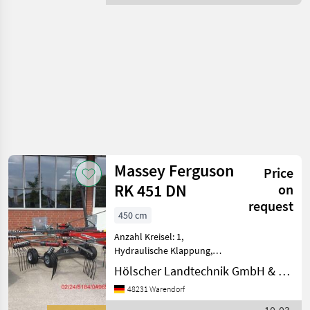
Ferguson
Massey Ferguson
Price
RK 451 DN
on
request
450 cm
Anzahl Kreisel: 1,
Hydraulische Klappung,
Schwadleitbleche, Stützfuß
Hölscher Landtechnik GmbH & Co. KG
/ -rad, Tandem-Achse
48231 Warendorf
________ Massey Ferguson
RK 451 DN - Baugleich Fella