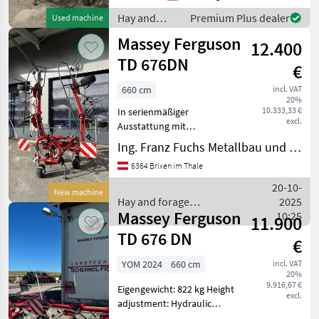
Kreisel - 6 Zinkenarme je
Hay and
Premium Plus dealer
Used machine
Kreisel mit Bereifung
forage
Massey Ferguson
16/6.50-8
12.400
equipment /
Massey
TD 676DN
€
Ferguson
660 cm
incl. VAT
20%
10.333,33 €
In serienmäßiger
excl.
Ausstattung mit
Dreipunktanbau und
Ing. Franz Fuchs Metallbau und Landtechnik GmbH & CoKG
Nachlaufeinrichtung
6364 Brixen im Thale
(Schwenkbock).
Arbeitsbreite 6, 60m - 6
20-10-
New machine
Kreisel - 6 Zinkenarme je
Hay and forage
2025
Kreisel Bereifung 16/6.50
Massey Ferguson
equipment / Massey
10:25
11.900
Ferguson
TD 676 DN
€
YOM 2024
660 cm
incl. VAT
20%
9.916,67 €
Eigengewicht: 822 kg Height
excl.
adjustment: Hydraulic
height adjustment,