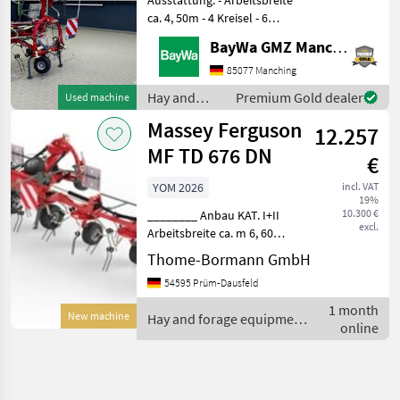
ca. 4, 50m - 4 Kreisel - 6
Zinkenarme pro Kreisel-
BayWa GMZ Manching
hydr. klappbar- mech.
Grenzstreueinrichtung
85077 Manching
Jetzt auch über WhatsApp
Hay and
Premium Gold dealer
Used machine
erreichbar: 0049
forage
Massey Ferguson
12.257
equipment /
Massey
MF TD 676 DN
€
Ferguson
YOM 2026
incl. VAT
19%
10.300 €
________ Anbau KAT. I+II
excl.
Arbeitsbreite ca. m 6, 60
Transportbreite ca. m 2, 90
Thome-Bormann GmbH
Abstellhöhe ca. m 3, 30
54595 Prüm-Dausfeld
Anzahl Kreisel 6
Zinkenarme je Kreisel 6
1 month
New machine
Hay and forage equipment
Zinkenverlustsicherung S
online
/ Massey Ferguson