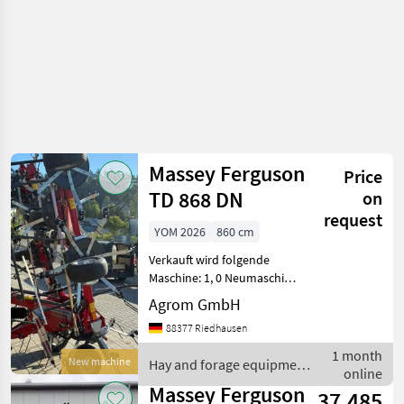
Massey Ferguson
Price
TD 868 DN
on
request
YOM 2026
860 cm
Verkauft wird folgende
Maschine: 1, 0 Neumaschine
Grünlandtechnik MASSEY
Agrom GmbH
FERGSUON Dreipunkt
88377 Riedhausen
Heuwender TD 868 DN
TD_868_DN 1 Arbeitsbreite
1 month
New machine
Hay and forage equipment
(m) 8, 6 Transportbreite (m
online
/ Massey Ferguson
Massey Ferguson
37.485