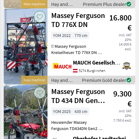
Überlastsicherung
Hay and
Premium Plus dealer
New machine
Kontaktieren Sie un
forage
Massey Ferguson
16.800
equipment /
Massey
TD 776X DN
€
Ferguson
YOM 2022
770 cm
incl. VAT
20%
14.000 €
!! Massey Ferguson
excl.
Kreiselheuer TD 776X DN !!
Ausstattung: - Arbeitsbreite
MAUCH Gesellschaft m.b.H. & Co.KG
7, 70 m - 6 Zinkenarme pro
Kreisel - Bereifung 16/6, 50-
5274 Burgkirchen
8 - Randstreueinrichtung
Hay and
Premium Gold dealer
New machine
mech
forage
Massey Ferguson
9.300
equipment /
Massey
TD 434 DN Gen2
€
Ferguson
Alpin
YOM 2025
430 cm
incl. VAT
20%
7.750 € excl.
Heuwender Massey
Ferguson TD434DN Gen2 -
ALPIN Modell - Baujahr
Oberhofer Landtechnik GmbH