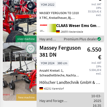
wie NEU !
YOM 2022
incl. VAT
19%
33.529,41 €
MASSEY FERGUSON TD 1310
excl.
X TRC, Kreiselheuer, Bj.
2022, gezogen, AB: 12, 50 m,
CLAAS Weser Ems GmbH
10 Kreisel, 5-fache
Wurfwinkelanpassung,
26655 Westerstede
Zinkenverlustsicherung,
Hay and
Premium Plus dealer
Used machine
hydr. Klappung, Gelenkw
forage
Massey Ferguson
6.550
equipment /
Massey
381 DN
€
Ferguson
YOM 2024
380 cm
incl. VAT
19%
5.504,20 €
Anzahl Kreisel: 1,
excl.
Schwadleitbleche, Nachlauf,
Stützfuß / -rad, Tandem-
Hölscher Landtechnik GmbH & Co. KG
Achse ________ Attached
48231 Warendorf
hay tedder Hay and forage
equipment Hay tedders
10-03-
New machine
Hay and forage
2025
equipment / Massey
16:35