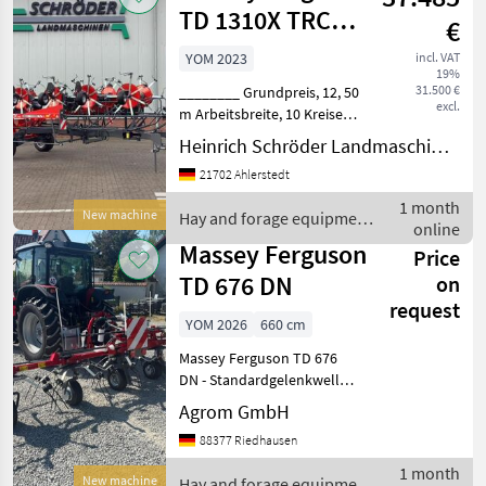
TD 1310X TRC
€
(LOTUS 1250 T)
YOM 2023
incl. VAT
19%
31.500 €
________ Grundpreis, 12, 50
excl.
m Arbeitsbreite, 10 Kreisel,
7 Zinkenträger pro Kreisel,
Heinrich Schröder Landmaschinen KG Ahlerstedt
Zinkenverlustsicherung,
21702 Ahlerstedt
Standardgelenkwelle mit
Freilauf, Bereifung
1 month
New machine
Hay and forage equipment
Kreiselfahrwe
online
/ Massey Ferguson
Massey Ferguson
Price
TD 676 DN
on
request
YOM 2026
660 cm
Massey Ferguson TD 676
DN - Standardgelenkwelle
montiert - Tastrad 15/6.00-6
Agrom GmbH
- Beleuchtung mit LED - EU
88377 Riedhausen
Typengenehmigung
Lighting Hay and forage
1 month
New machine
Hay and forage equipment