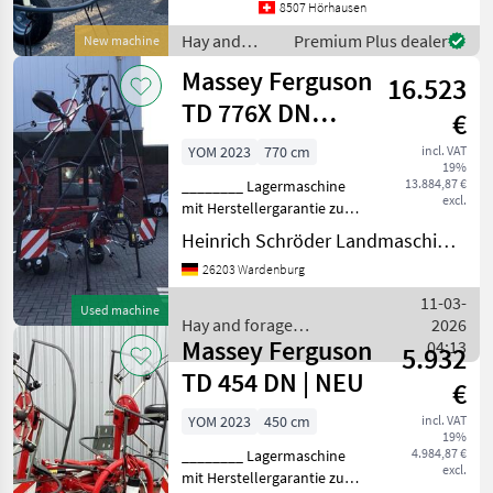
6.60 m, Transportbreite
8507 Hörhausen
zusammengeklappt ca. 2.9
Hay and
Premium Plus dealer
New machine
m, Abstellhöhe
forage
Massey Ferguson
zusammengeklappt
16.523
equipment /
Massey
TD 776X DN
€
Ferguson
(FENDT LOTUS
YOM 2023
770 cm
incl. VAT
19%
770)
13.884,87 €
________ Lagermaschine
excl.
mit Herstellergarantie zum
Sonderpreis, 7, 70 m
Heinrich Schröder Landmaschinen KG Wardenburg
Arbeitsbreite, 6 Kreisel, 6
26203 Wardenburg
Zinkenträger pro Kreisel,
Standardgelenkwelle mit
11-03-
Used machine
Freilauf, Bereifu
Hay and forage
2026
Massey Ferguson
equipment / Massey
04:13
5.932
Ferguson
TD 454 DN | NEU
€
YOM 2023
450 cm
incl. VAT
19%
4.984,87 €
________ Lagermaschine
excl.
mit Herstellergarantie zum