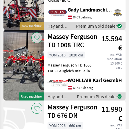
Kreisel - EU-
Massey Ferguson
Typengenehmigung -
Gady Landmaschinen GmbH
Gelenkwelle mit Freilauf -
Pöttinger
Tastrad 6, 60M
8403 Lebring
ARBEITSBREITE, 6 KREISEL -
Hay and
Premium Gold dealer
New machine
Krone
Beleuchtung mit LED
forage
Massey Ferguson
Während uns
15.594
equipment /
Claas
Massey
TD 1008 TRC
€
Ferguson
Kuhn
YOM 2018
1020 cm
incl. VAT/
mediation
13.800 €
Massey Ferguson TD 1008
Fella
excl.
TRC - Baugleich mit Fella
Show
TH 11008 Trans - Baujahr
WOHLLAIB Karl GesmbH
all 36
2018 - Arbeitsbreite: 10, 2m
- Bereifung Kreisel
6934 Sulzberg
MODEL
6x16/6.50-8 - Bereifung
Hay and
Premium Plus dealer
Used machine
Fahrwe
forage
Massey Ferguson
11.990
equipment /
Massey
TD 676 DN
€
MF
Ferguson
TD
676
YOM 2026
660 cm
incl. VAT