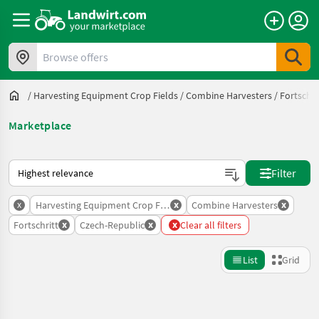
Browse offers
/
Harvesting Equipment Crop Fields
/
Combine Harvesters
/
Fortschri
Marketplace
This is how sorting works on Landwirt.com
Filter
x
x
x
Harvesting Equipment Crop Fields
Combine Harvesters
x
x
x
Fortschritt
Czech-Republic
Clear all filters
List
Grid