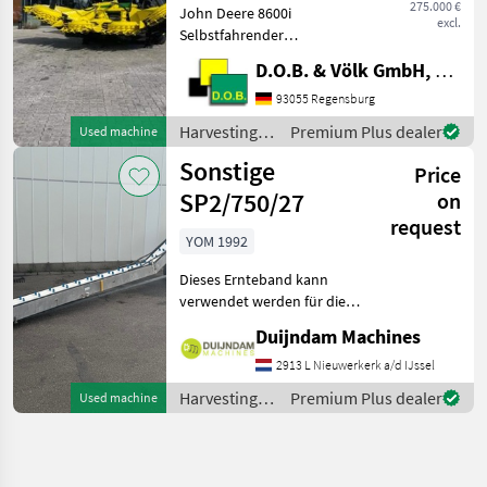
275.000 €
John Deere 8600i
excl.
Selbstfahrender
Feldhäcksler * Einsatz nur
D.O.B. & Völk GmbH, Filiale Regensburg
im Gras * Ersteinsatz und
Erstzulassung 2023 * 94
93055 Regensburg
Motor-bh, 35 Trommel-bh
Harvesting
Premium Plus dealer
Used machine
(Stand 04.2026) - "I"-
equipment
Sonstige
Vorberei
Price
crop fields /
John Deere
SP2/750/27
on
request
YOM 1992
Dieses Ernteband kann
verwendet werden für die
Ernte von fast jedes
Duijndam Machines
handwerklich geerntes
Gewächs, wie zB.
2913 L Nieuwerkerk a/d IJssel
Blumenkohl, Endivie,
Harvesting
Premium Plus dealer
Used machine
Sellerie, Rosenkohl, Salat,
equipment
Brokkoli,
crop fields /
Sonstige