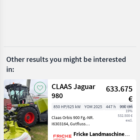
Claas
John Deere
New Holland
Fendt
Other results you might be interested
in:
Case IH
Show
CLAAS Jaguar
all 13
633.675
980
€
MARKETPLACE
850 HP/625 kW
YOM 2025
447 h
incl. VAT
900 cm
Dealer
Marketplace
Classifieds
19%
offers
532.500 €
Claas Orbis 900 Fg.-NR.
excl.
I6303164, Gutfluss
Premium Line, AutoPilot,
Fricke Landmaschinen GmbH
Automatischer