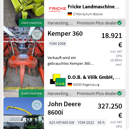
Stützrad, Schaltgetriebe, 5
Fricke Landmaschinen GmbH
Zinkenreihen,
Doppelrollenniederhalter
27404 Gyhum-Bockel
Harvesting equipment crop
Harvesting
Premium Plus dealer
Used machine
fields Other harvesti
equipment
Kemper 360
18.921
crop fields /
Claas
€
YOM 2008
incl. VAT
19%
Verkauft wird ein
15.900 €
gebrauchtes Kemper 360
excl.
Maisgebiss - passend zu
New Holland FX
D.O.B. & Völk GmbH, Filiale Regensburg
Feldhäcksler - guter
93055 Regensburg
technische und optischer
Zustand - technisch wäre
Harvesting
Premium Plus dealer
Used machine
ein Umbau auf
equipment
John Deere
327.250
crop fields /
Kemper
8600i
€
625 HP/460 kW
YOM 2022
95 h
incl. VAT
19%