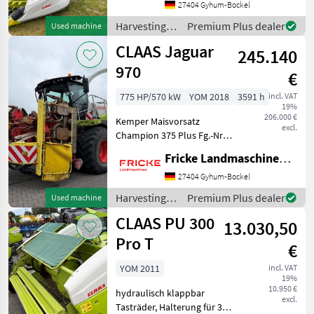
Transportschutz, V-Flex 36,
27404 Gyhum-Bockel
Gutfluss XL Premuim Line
Harvesting
Premium Plus dealer
Used machine
Professional,
equipment
CLAAS Jaguar
Vorsatzantrieb V
245.140
crop fields /
Claas
970
€
775 HP/570 kW
YOM 2018
3591 h
incl. VAT
19%
206.000 €
Kemper Maisvorsatz
excl.
Champion 375 Plus Fg.-Nr.
1KM0375RTJJ133108,
Fricke Landmaschinen GmbH
Pendelrahmen,
Schaltgetriebe, Kemper 1
27404 Gyhum-Bockel
Rad Transportrad,
Harvesting
Premium Plus dealer
Used machine
Schutzplane, Autopilot, V
equipment
CLAAS PU 300
Max 24 Messertromm
13.030,50
crop fields /
Claas
Pro T
€
YOM 2011
incl. VAT
19%
10.950 €
hydraulisch klappbar
excl.
Tasträder, Halterung für 3.