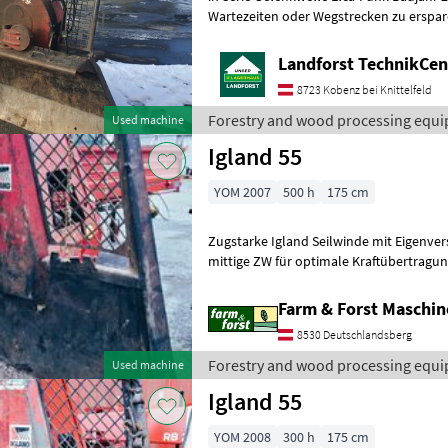
Wartezeiten oder Wegstrecken zu ersparen, bitten wir S
vorherige Kontaktaufnahme, falls Sie ei
Landforst TechnikCent
8723 Kobenz bei Knittelfeld
Forestry and wood processing equi
Used machine
Igland 55
YOM 2007
500 h
175 cm
Zugstarke Igland Seilwinde mit Eigenversorgung, Funk E
mittige ZW für optimale Kraftübertragung, inkl. 70m Seil, GW, Cho
Funk. Absolut zuverlässige W
Farm & Forst Maschi
8530 Deutschlandsberg
Forestry and wood processing equi
Used machine
Igland 55
YOM 2008
300 h
175 cm