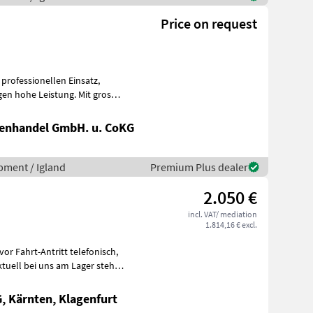
Price on request
professionellen Einsatz,
en hohe Leistung. Mit grosser
nenhandel GmbH. u. CoKG
pment / Igland
Premium Plus dealer
2.050 €
incl. VAT/ mediation
1.814,16 € excl.
tuell bei uns am Lager steht.
 Kärnten, Klagenfurt