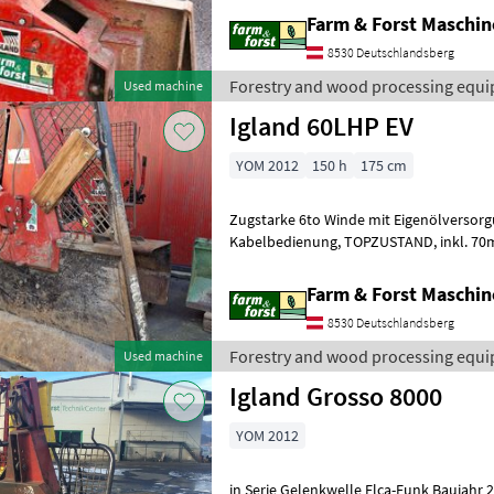
Farm & Forst Maschi
8530 Deutschlandsberg
Forestry and wood processing equi
Used machine
Igland 60LHP EV
YOM 2012
150 h
175 cm
Zugstarke 6to Winde mit Eigenölversorgung, Fu
Kabelbedienung, TOPZUSTAND, inkl. 70m Spezialseil 11mm, GW.,
Direkte effiziente Kraftübertragung durc
Farm & Forst Maschi
8530 Deutschlandsberg
Forestry and wood processing equi
Used machine
Igland Grosso 8000
YOM 2012
in Serie Gelenkwelle Elca-Funk Baujahr 2012 Um Ihnen un