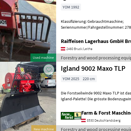
YOM 1992
Klassifizierung: Gebrauchtmaschine;
Seriennummer/Fahrgestellnummer: 278
Aufhängung; Rückeschildbreite (in cm): 1
Anhängevorri
Raiffeisen Lagerhaus GmbH Br
2460 Bruck/Leitha
Forestry and wood processing equi
Used machine
Igland 9002 Maxo TLP
YOM 2025
220 cm
Die Forstseilwinde 9002 Maxo TLP ist d
Igland-Palette! Die grösste Bodenzugw
Arbeitskapazität und Zugkraft betrifft. Ig
Farm & Forst Maschi
8530 Deutschlandsberg
Forestry and wood processing equi
New machine