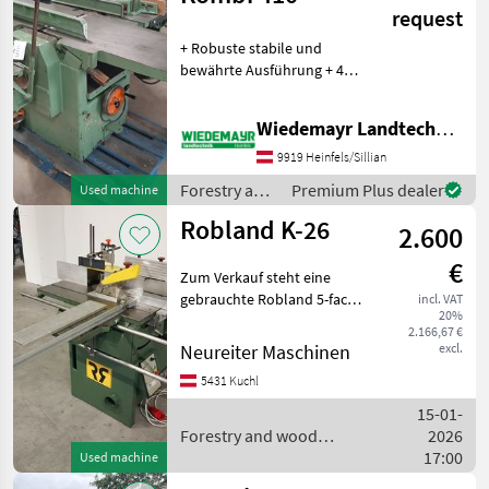
Sonstige
request
+ Robuste stabile und
bewährte Ausführung + 410
mm Breite Abrichteinheit +
400 mm Dickenbreite + 2-
Wiedemayr Landtechnik GmbH
Messer Welle + Kreissäge +
Fräse + Fräsanschlag +
9919 Heinfels/Sillian
Kombiansc
Forestry and
Premium Plus dealer
Used machine
wood
Robland K-26
2.600
processing
equipment /
€
Sonstige
Zum Verkauf steht eine
gebrauchte Robland 5-fach
incl. VAT
20%
Kombimaschine mit einer
2.166,67 €
Schnittlänge von 1150 mm.
Neureiter Maschinen
excl.
Die Maschine ist in einem
5431 Kuchl
sehr guten Zustand und
wurde von unserem
15-01-
Forestry and wood
2026
processing equipment /
17:00
Used machine
Robland