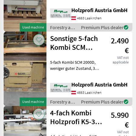
310 mm Tischbreite, 3
Holzprofi Austria GmbH
Hammer
3
Messer, 2500 mm
Formattischlänge, 600
4663 Laakirchen
kgPreisänderungen
Felder
1
Forestry and
Premium Plus dealer
Used machine
vorbehalt
wood
Sonstige 5-fach
2.490
Holzprofi
1
processing
equipment /
Kombi SCM
€
Sonstige
Robland
1
2000D gebraucht
VAT not
5-fach Kombi SCM 2000D,
applicable
MARKETPLACE
weniger guter Zustand, 3
kW, 2000 mm Tischlänge,
Dealer
410 mm Tischbreite, 3
Marketplace
Classifieds
Holzprofi Austria GmbH
offers
Messer, 1000
kgPreisänderungen
4663 Laakirchen
vorbehalten, Irrtümer,
Forestry and
Premium Plus dealer
Used machine
Druck- und Satzf
wood
4-fach Kombi
5.990
processing
equipment /
Holzprofi K5-32-
€
Sonstige
2,0 gebraucht
VAT not