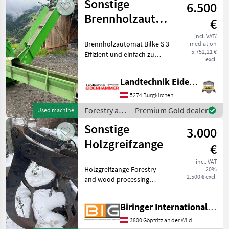
Sonstige
6.500
Brennholzautomat
€
Bilke S 3
incl. VAT/
Brennholzautomat Bilke S 3
mediation
5.752,21 €
Effizient und einfach zu
excl.
bedienen -
Gebrauchtmaschine war
Landtechnik Eidenhammer GmbH
wenig im Gebraucht
Originalzustand - Baujahr
5274 Burgkirchen
2014 - 500 kg Eigengewicht
Forestry and
Premium Gold dealer
Used machine
wood
Sonstige
3.000
processing
equipment /
Holzgreifzange
€
Sonstige
incl. VAT
Holzgreifzange Forestry
20%
2.500 € excl.
and wood processing
equipment Combined
woodworking machines
Biringer International GmbH
3800 Göpfritz an der Wild