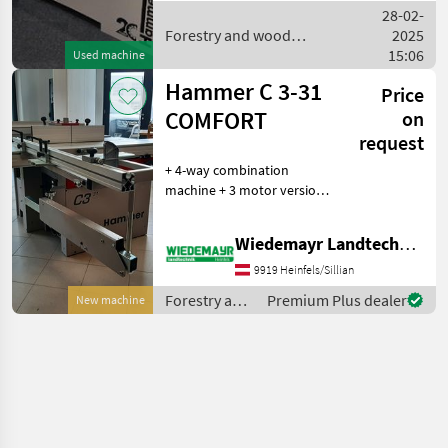
in einem neuwertigen
28-02-
Zustand und wurde von
Forestry and wood
2025
processing equipment /
15:06
Used machine
Hammer
Hammer C 3-31
Price
COMFORT
on
request
+ 4-way combination
machine + 3 motor version
400 volts + Circular saw
swivels 90 - 45 degrees +
Wiedemayr Landtechnik GmbH
Cutting height 103 mm at
315 mm + Cutting width 600
9919 Heinfels/Sillian
mm + Fixed
Forestry and
Premium Plus dealer
New machine
wood
processing
equipment /
Hammer