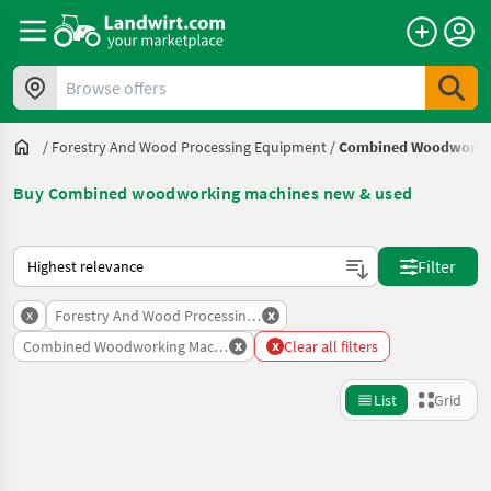
Browse offers
/
Forestry And Wood Processing Equipment
/
Combined Woodworki
Buy Combined woodworking machines new & used
This is how sorting works on Landwirt.com
Filter
x
x
Forestry And Wood Processing Equipment
x
x
Combined Woodworking Machines
Clear all filters
List
Grid