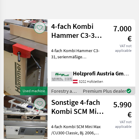
Refine
search
4-fach Kombi
7.000
Category
Place
Filter
3
Hammer C3-31
€
gebraucht
Show
VAT not
CURRENT
4-fach Kombi Hammer C3-
Reset
13
applicable
PATH
31, serienmäßige
results
Forestry
Ausstattung, 2000 mm
technology
Tischlänge, 3 Messer, ca. 450
Holzprofi Austria GmbH, Zweigstelle NÖ
Forestry
kgPreisänderungen
And Wood
vorbehalten, Irrtümer,
3202 Hofstetten
Processing
Druck- und Satzfehler
Equipment
Forestry and
Premium Plus dealer
Used machine
vorbehalten
wood
Combined
Sonstige 4-fach
5.990
Woodworking
processing
Machines
equipment /
Kombi SCM Mini
€
Hammer
Max gebraucht
SELECT
VAT not
CATEGORY
4-fach Kombi SCM Mini Max
applicable
/CU300 Classic, Bj. 2006,
Sonstige
7
sehr guter Zustand, 3 kW,