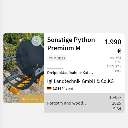
Sonstige Python
1.990
Premium M
€
YOM 2023
incl. VAT
19%
1.672,27 €
________
excl.
Dreipunktaufnahme Kat 1
und 2 Auskippen auf beiden
Igl Landtechnik GmbH & Co.KG
Seiten möglich mechanisch
92536 Pfreimd
Abrollvorrichtung
Spannzange Forestry and
10-03-
New machine
wood processing
Forestry and wood
2025
equipment Combined w
processing equipment /
15:34
Sonstige