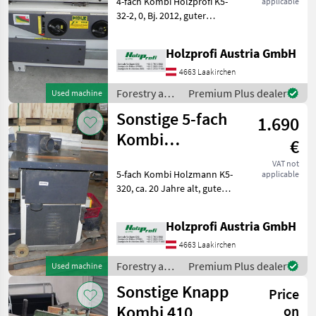
4-fach Kombi Holzprofi K5-
applicable
32-2, 0, Bj. 2012, guter
Zustand, 320 mm
Hobelbreite, 3x3 kW, 315
Holzprofi Austria GmbH
mm Sägeblatt, 2200 mm
Schnittlänge, 102 mm
4663 Laakirchen
Schnitthöhe, 2000 mm
Forestry and
Premium Plus dealer
Used machine
Formattisc
wood
Sonstige 5-fach
1.690
processing
equipment /
Kombi
€
Holzprofi
Holzmann K5-
VAT not
5-fach Kombi Holzmann K5-
applicable
320 gebraucht
320, ca. 20 Jahre alt, guter
Zustand, inkl. Fahrwerk, 2, 2
kW, 320 mm Tischbreite, 3
Holzprofi Austria GmbH
Messer, 540
kgPreisänderungen
4663 Laakirchen
vorbehalten, Irrtümer, Dru
Forestry and
Premium Plus dealer
Used machine
wood
Sonstige Knapp
Price
processing
equipment /
Kombi 410
on