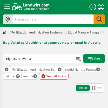
Browse offers
/
Fertilization And Irrigation Equipment
/
Liquid Manure Pumps
/
Vak
Buy Vakutec Liquidmanurepumps new or used in Austria
This is how sorting works on Landwirt.com
Filter
x
x
x
Fertilization And Irrigation Equipment
Liquid Manure Pumps
x
x
x
Vakutec
Austria
Clear all filters
List
Grid