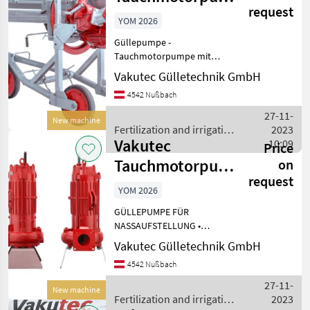
request
VAT - fahrbar
YOM 2026
Güllepumpe -
Tauchmotorpumpe mit
Schnecken-Reisswerk -
Vakutec Gülletechnik GmbH
fahrbare Ausführung für
4542 Nußbach
Entnahme aus mehrere
Güllegruben zum Pumpe,
27-11-
New machine
Rühren und Fassfüllen
Fertilization and irrigation
2023
Verschiedene Leis
Vakutec
equipment / Vakutec
10:09
Price
Tauchmotorpumpe
on
request
AT
YOM 2026
GÜLLEPUMPE FÜR
NASSAUFSTELLUNG •
Tauchpumpe für Dauerlauf
Vakutec Gülletechnik GmbH
• Drehstrommotor mit
4542 Nußbach
eingebauten
Thermokontakten •
27-11-
New machine
Dichtungssonde •
Fertilization and irrigation
2023
Gummikabel 8, 00 m lang