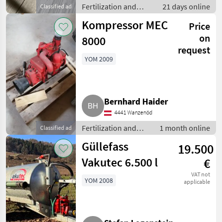
Fertilization and
21 days online
Classified ad
irrigation equipment
Kompressor MEC
Price
/ Liquid manure
pumps
on
8000
request
YOM 2009
Bernhard Haider
4441 Wanzenöd
Fertilization and
1 month online
Classified ad
irrigation
Güllefass
19.500
equipment / Liquid
manure pumps
Vakutec 6.500 l
€
VAT not
YOM 2008
applicable