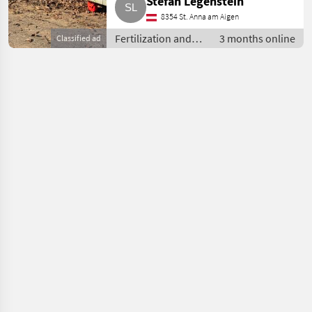
Stefan Legenstein
8354 St. Anna am Aigen
Fertilization and
3 months online
Classified ad
irrigation
equipment / Liquid
manure pumps