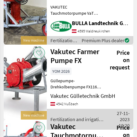
VAKUTEC
Tauchmotorpumpe VaT
3/154 S + 11 KW / 15 PS
BULLA Landtechnik GmbH
Elektromotor mit
Stern-/Dreieckschaltung +
4595 Waldneukirchen
Grubenöffnung Minimum
Fertilization
Premium Plus dealer
New machine
800 x 600mm +
and
Vakutec Farmer
Teleskopschiene für Rühren
Price
irrigation
bis
equipment /
Pumpe FX
on
Vakutec
request
YOM 2026
Güllepumpe-
Drehkolbenpumpe FX116-
240 zum Umpumpen auf
Vakutec Gülletechnik GmbH
einfache Art.
4542 Nußbach
Serienausstattung: •
Selbstansaugend •
27-11-
New machine
Drehrichtung reversierbar
Fertilization and irrigation
2023
je nach gewünschter
Vakutec
equipment / Vakutec
10:20
Price
Ansaugs
Tauchmotorpumpe
on