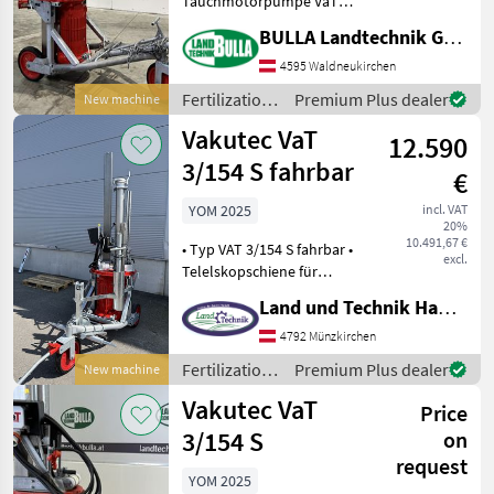
Tauchmotorpumpe VaT
4/154 S + 11 KW / 15 PS
Vakutec
BULLA Landtechnik GmbH
Elektromotor mit
Stern-/Dreieckschaltung +
4595 Waldneukirchen
Bauer
Grubenöffnung Minimum
Fertilization
Premium Plus dealer
New machine
800 x 600mm +
and
Huber
Vakutec VaT
Teleskopschiene für Rühren
12.590
irrigation
bis
equipment /
3/154 S fahrbar
Eisele
€
Vakutec
YOM 2025
incl. VAT
Stöckli
20%
10.491,67 €
• Typ VAT 3/154 S fahrbar •
excl.
Telelskopschiene für
Vogelsang
stufenloses Rühren bis 4, 3
Land und Technik HandelsgesmbH
Show
meter • 360 Grad Drehkranz
all 10
• Fass füllen und
4792 Münzkirchen
umpumpen bis 5.100 l/ min
Fertilization
Premium Plus dealer
New machine
MARKETPLACE
• Flexibler
and
Vakutec VaT
Price
irrigation
Dealer
Marketplace
Classifieds
equipment /
3/154 S
on
offers
Vakutec
request
YOM 2025