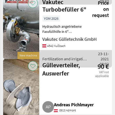
Vakutec
equipment / Vakutec
09:43
Price
(optional 1
Turbobefüller 6"
on
request
YOM 2026
Hydraulisch angetriebene
Fassfüllhilfe in 6"
Ausführung für
Vakutec Gülletechnik GmbH
Vakuumfässer • Schnelles
4542 Nußbach
und vollständiges Füllen
des Fasses • Anbau an
23-11-
New machine
vorhanden Sauganschluss -
Fertilization and irrigation
2021
Gülleverteiler,
equipment / Vakutec
08:02
90 €
Auswerfer
VAT not
applicable
Andreas Pichlmayer
8913 Admont