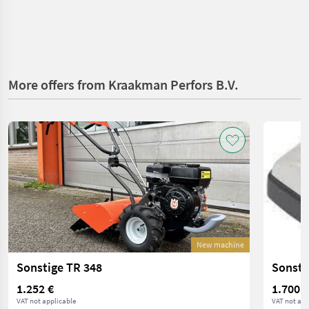
More offers from Kraakman Perfors B.V.
New machine
Sonstige TR 348
Sonsti
1.252 €
1.700 €
VAT not applicable
VAT not app