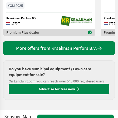
YOM 2025
Kraakman Perfors B.V.
Kraakman 
1775 T
1775 T
Premium Plus dealer
Premium 
More offers from Kraakman Perfors B.V.
Do you have Municipal equipment / Lawn care
equipment for sale?
On Landwirt.com you can reach over 545,000 registered users.
Advertise for free now
Sonstige Mankar TWO50