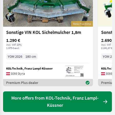
New machine
Sonstige VIN KOL Sichelmulcher 1,8m
Sonsti
1.290 €
2.690 €
incl. VAT 20%
incl. VAT 2
1.075 € excl.
2.241,67 € ex
YOM 2026
180 cm
YOM 20
KOL-Technik, Franz Lampl-Küssner
KOL-Techn
8093 Styria
8093 St
Premium Plus dealer
Premium 
More offers from KOL-Technik, Franz Lampl-
Küssner