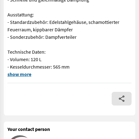
Ausstattung:
- Standardzubehör: Edelstahlgehäuse, schamottierter
Feuerraum, kippbarer Dämpfer
- Sonderzubehör: Dampfverteiler
Technische Daten:
- Volumen: 120 L
- Kesseldurchmesser: 565 mm
Vorteile: - Komplett aus Edelstahl – langlebig und hygienisch
show more
Your contact person