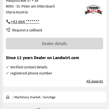
Hauptstraße 37 + 38
8093 - St. Peter am Ottersbach
Styria Austria
+43 664 *******
Request a callback
Dealer details
Since 12 years Dealer on Landwirt.com
Verified contact details
registered phone number
All awards
/
Machinery market
/
Sonstige