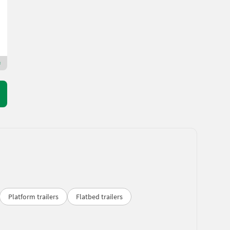
YOM 2023
360 cm
Januschkowetz GmbH.
3376 Lower Austria
Premium Plus dealer
Platform trailers
Flatbed trailers