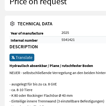
Price on request
TECHNICAL DATA
2025
Year of manufacture
5541421
Internal number
DESCRIPTION
Translate
Hydraulisch absenkbar / Plane / rutschfester Boden
NEUER - selbstschließende Verregelung an den beiden hinter
- ausgelegt für bis zu ca. 8 GVE
- ca. 8-10 Tiere
- K 80 oder Rockinger Flachöse Ø 40 mm
- Einteilige innere Trennwand (3 einstellbare Befestigungen)