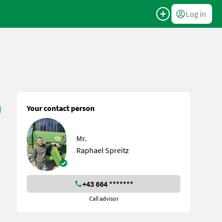
Log in
Your contact person
Mr.
Raphael Spreitz
+43 664 *******
Call advisor