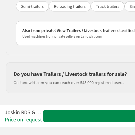
Semi-trailers
Reloading trailers
Truck trailers
Sin
Also from private: View Trailers / Livestock trailers classified
Used machines from private sellers on Landwirt.com
Do you have Trailers / Livestock trailers for sale?
On Landwirt.com you can reach over 545,000 registered users.
Joskin RDS G 6000
Price on request