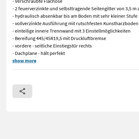
- Verschraubte Flachöse
- 2 feuerverzinkte und selbsttragende Seitengitter von 3,5
- hydraulisch absenkbar bis am Boden mit sehr kleiner Stufe
- vollverzinkte Ausführung mit rutschfesten Kunstharzboden
- einteilige innere Trennwand mit 3 Einstellmöglichkeiten
- Bereifung 445/45R19,5 mit Druckluftbremse
- vordere - seitliche Einstiegstür rechts
- Dachplane - hält perfekt
NEUER - selbstschließende Verregelung an den beiden hinteren
show more