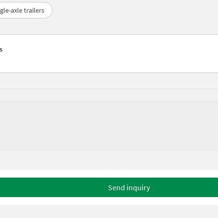
gle-axle trailers
s
Send inquiry