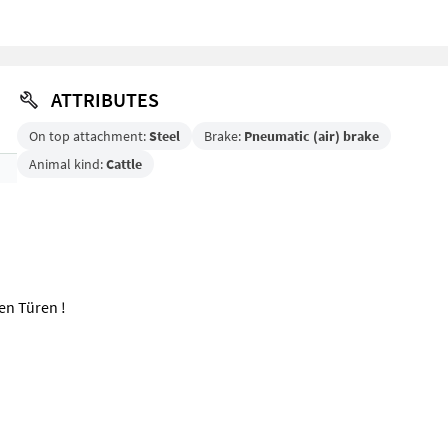
ATTRIBUTES
On top attachment:
Steel
Brake:
Pneumatic (air) brake
Animal kind:
Cattle
en Türen !