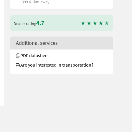
399.61 km away
4.7
Dealer rating
Additional services
PDF datasheet
oder Rockinger Flachöse Ø 40 mm - Einteilige innere Trennwand (3 
Are you interested in transportation?