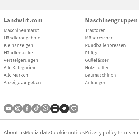
Landwirt.com
Maschinengruppen
Maschinenmarkt
Traktoren
Händlerangebote
Mähdrescher
Kleinanzeigen
Rundballenpressen
Händlersuche
Pflüge
Versteigerungen
Güllefässer
Alle Kategorien
Holzspalter
Alle Marken
Baumaschinen
Anzeige aufgeben
Anhänger
About us
Media data
Cookie notices
Privacy policy
Terms an