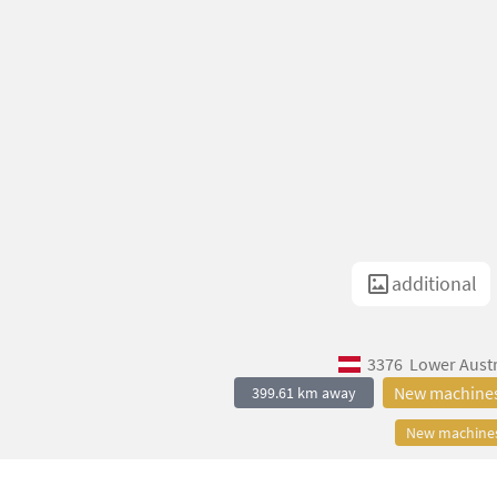
additional
3376
Lower Austr
New machine
399.61 km away
New machine