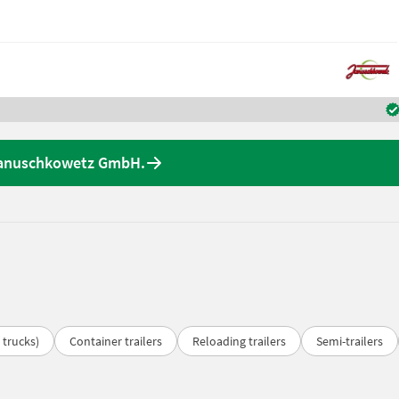
Januschkowetz GmbH.
 trucks)
Container trailers
Reloading trailers
Semi-trailers