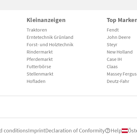
Kleinanzeigen
Top Marke
Traktoren
Fendt
Erntetechnik Grünland
John Deere
Forst- und Holztechnik
Steyr
Rindermarkt
New Holland
Pferdemarkt
Case IH
Futterbörse
Claas
Stellenmarkt
Massey Fergu
Hofladen
Deutz-Fahr
d conditions
Imprint
Declaration of Conformity
Help
Öst