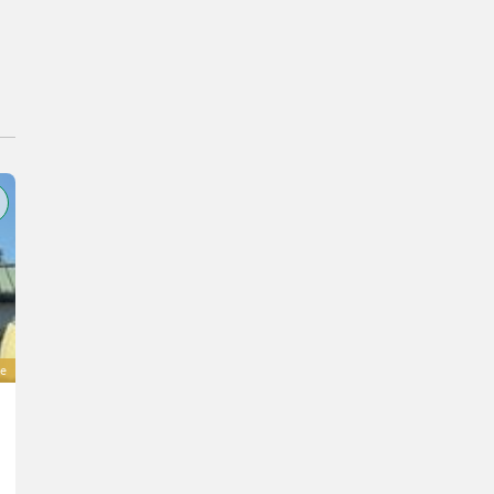
e
Joskin EBR4S2 360
4.200 €
incl. VAT 20%
3.500 € excl.