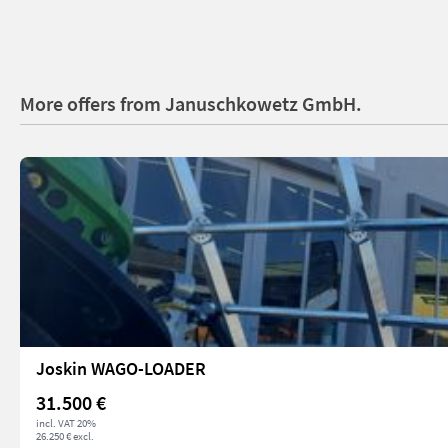
More offers from Januschkowetz GmbH.
Joskin WAGO-LOADER
31.500 €
incl. VAT 20%
26.250 € excl.