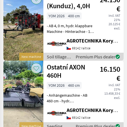
(Kunduz), 4,0H
€
YOM 2026
400 cm
incl. VAT
21%
20.125 €
- AB 4, 0 m, hydr. klappbare
excl.
Maschine - Hinterachse - 13
Arbeitsschare - V-Ring-
AGROTECHNIKA Koryčánek s.r.o.
Heckwalze -
Wendescheibenreihe -
69142 Valtice
Federsicherung - vordere
Soil tillage
Premium Plus dealer
New machine
Stützräder - Maschine
equipment /
Ostatní AXON
16.150
Sonstige
460H
€
YOM 2026
460 cm
incl. VAT
21%
13.458,33 €
- Anhängemaschine - AB
excl.
460 cm - hydr.
Klappvorrichtung -
AGROTECHNIKA Koryčánek s.r.o.
dreiteilige
Doppelmessergruppe -
69142 Valtice
gefederte Hinterräder -
Seeding
Premium Plus dealer
New machine