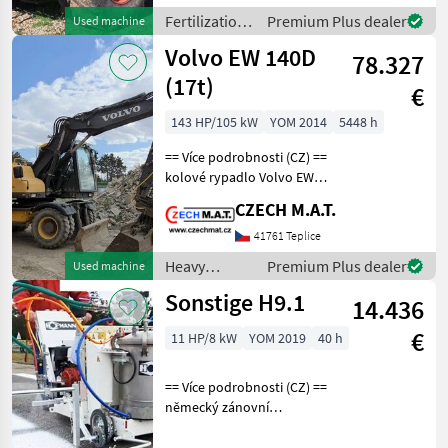
2015 najeto 6 018
Fertilization
Premium Plus dealer
Used machine
motohodin pohon 4x4 308
and
Volvo EW 140D
kW
78.327
irrigation
equipment /
(17t)
€
Sonstige
143 HP/105 kW
YOM 2014
5448 h
== Více podrobnosti (CZ) ==
kolové rypadlo Volvo EW
140D rok 2014 najeto 5 448
CZECH M.A.T.
mth (3.000 h v 2019)
úsporný motor Volvo D4H /
41761 Teplice
105kW hmotnost 16.85t
Heavy
Premium Plus dealer
Used machine
svítí EGR ve
equipment/
Sonstige H9.1
14.436
construction
machines /
€
11 HP/8 kW
YOM 2019
40 h
Volvo
== Více podrobnosti (CZ) ==
německý zánovní
Značkovací stroj Hofmann
H9-1 pro aplikaci barev za