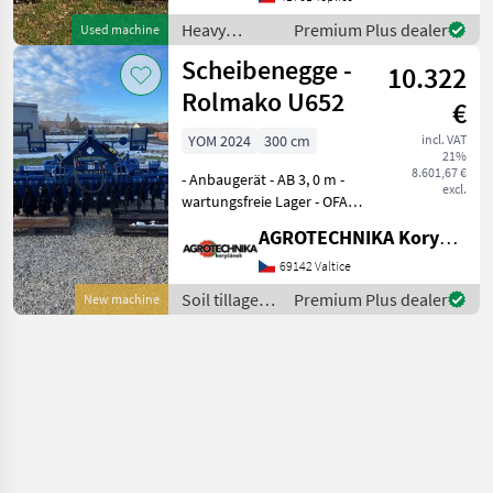
motohodin motor 82.4 kW
Heavy
Premium Plus dealer
Used machine
hmotnost 1
equipment/
Scheibenegge -
10.322
construction
machines /
Rolmako U652
€
Komatsu
YOM 2024
300 cm
incl. VAT
21%
8.601,67 €
- Anbaugerät - AB 3, 0 m -
excl.
wartungsfreie Lager - OFAS-
Scheiben (560 mm) - hydr.
AGROTECHNIKA Koryčánek s.r.o.
V-Ring-Heckzylinder -
seitliche Nivellierplatten -
69142 Valtice
Maschinenbeleuchtung Das
Soil tillage
Premium Plus dealer
New machine
V
equipment /
Rolmako