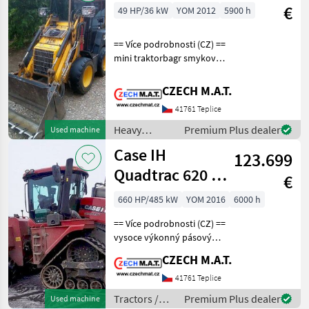
machines /
€
49 HP/36 kW
YOM 2012
5900 h
Locust
== Více podrobnosti (CZ) ==
mini traktorbagr smykový
JCB 1CX rok 12/2012, 1
majitel najeto 5 900 mth
CZECH M.A.T.
(při 3.800 mth měněné
41761 Teplice
hydromotory a čerpadla)
motor 36 kW hm
Heavy
Premium Plus dealer
Used machine
equipment/
Case IH
123.699
construction
machines /
Quadtrac 620 Hi-
€
JCB
eSCR
660 HP/485 kW
YOM 2016
6000 h
== Více podrobnosti (CZ) ==
vysoce výkonný pásový
traktor pro nejnáročnější
CZECH M.A.T.
polní práce - maximální
tahová síla a efektivita CASE
41761 Teplice
Quadtrac 620 Hi-eSCR rok
Tractors /
Premium Plus dealer
Used machine
výroby