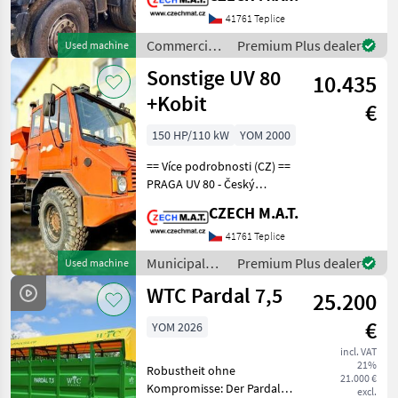
290 749 km motor 331 kW /
Euro 6 automatická
41761 Teplice
převodovka pohon 8x4
Commercial
Premium Plus dealer
Used machine
provozní hm: 1
vehicles /
Sonstige UV 80
10.435
Iveco
+Kobit
€
150 HP/110 kW
YOM 2000
== Více podrobnosti (CZ) ==
PRAGA UV 80 - Český
Unimog se sypačem a
CZECH M.A.T.
radlicí Unikátní nabídka
komunálního vozidla rok
41761 Teplice
výroby 2000 najeto 65 000
Municipal
Premium Plus dealer
Used machine
km motor Deutz BF6
equipment /
WTC Pardal 7,5
25.200
Sonstige
€
YOM 2026
incl. VAT
21%
Robustheit ohne
21.000 €
Kompromisse: Der Pardal 7,
excl.