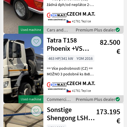
žádná dph/od neplátce 2-
dvéřové kupé PO (vlastní)
CZECH M.A.T.
RENOVACI zatím
neregistrováno = možné
41761 Teplice
veteránské SPZ
Cars and
Premium Plus dealer
Used machine
MercedesBenz SLC 280 (107)
motorbikes /
Tatra T158
r
82.500
Mercedes
Phoenix +VS
€
Mont
463 HP/341 kW
YOM 2016
== Více podrobnosti (CZ) ==
MOŽNO 3 podobné ks 8x8
dumper/sklápěč Tatra T158
CZECH M.A.T.
Phoenix rok 06/2016, najeto
270 000 km, motor DAF 340
41761 Teplice
kW / 12.902 cm3 / Eur6
Commercial
Premium Plus dealer
Used machine
celkov
vehicles /
Sonstige
173.195
Tatra
Shengong LSH
€
350/4500 +(CZ)