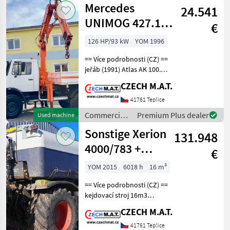
Mercedes
24.541
Mercedes
UNIMOG 427.11
€
+12m!
126 HP/93 kW
YOM 1996
== Více podrobnosti (CZ) ==
jeřáb (1991) Atlas AK 100.1
A2 = 7.2m kde 1.4t / 2.7t v
CZECH M.A.T.
3.8m hydraulicky, dosah až
12m s manuálními výsuvy
41761 Teplice
(jsou :) rok 1996 v CZ od
Commercial
Premium Plus dealer
Used machine
vehicles /
Sonstige Xerion
131.948
Mercedes
4000/783 +
€
SGT(Bauer)
YOM 2015
6018 h
16 m³
== Více podrobnosti (CZ) ==
kejdovací stroj 16m3
nástavba SGT (Bauer)
CZECH M.A.T.
kombajnový podvozek
Claas Xerion 4000/783 rok
41761 Teplice