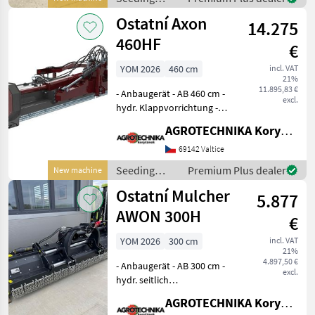
Kardanwelle Das
equipment /
Ostatní Axon
Verkaufsteam der
14.275
Sonstige
Agrotechni
460HF
€
YOM 2026
460 cm
incl. VAT
21%
11.895,83 €
- Anbaugerät - AB 460 cm -
excl.
hydr. Klappvorrichtung -
Mulchhammer - hintere
AGROTECHNIKA Koryčánek s.r.o.
Stützräder - Walze - hydr.
Heckklappenöffnung -
69142 Valtice
zentrales Trimmteil -
Seeding
Premium Plus dealer
New machine
Zapfwelle
equipment /
Ostatní Mulcher
5.877
Sonstige
AWON 300H
€
YOM 2026
300 cm
incl. VAT
21%
4.897,50 €
- Anbaugerät - AB 300 cm -
excl.
hydr. seitlich
verschiebbares Gerät -
AGROTECHNIKA Koryčánek s.r.o.
Mulchhämmer - Heckwalze