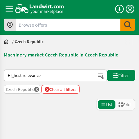
Browse offers
/
Czech Republic
Machinery market Czech Republic in Czech Republic
This is how sorting works on Landwirt.com
Filter
x
x
Czech-Republic
Clear all filters
List
Grid
Refine