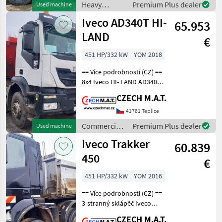
Heavy
Premium Plus dealer
Used machine
pohon 8x4 transport
equipment/
Iveco AD340T HI-
65.953
construction
machines /
LAND
€
Iveco
451 HP/332 kW
YOM 2018
== Více podrobnosti (CZ) ==
8x4 Iveco HI- LAND AD340T
S1 jednostranný
CZECH M.A.T.
sklápěč/dumper vana s
plachtou korba Meiller rok
41761 Teplice
2018 najeto 287 374 Km
Commercial
Premium Plus dealer
Used machine
motor 331 kW / Eur6
vehicles /
Iveco Trakker
60.839
Iveco
450
€
451 HP/332 kW
YOM 2016
== Více podrobnosti (CZ) ==
3-stranný sklápěč Iveco
Trakker 450 rok 2016 najeto
CZECH M.A.T.