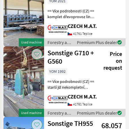
YOM 2021
== Více podrobnosti (CZ) ==
komplet dřevoprovoz linka
Shengong LSH 350/4500 rok
CZECH M.A.T.
2021, ale provoz až 2023 viz
naše VIDEO z 5/2025 řeže
41761 Teplice
délky 1.2-4.5m průměr 150-
Forestry and
Premium Plus dealer
Used machine
wood
Sonstige G710 +
Price
processing
equipment /
G560
on
Sonstige
request
YOM 1992
== Více podrobnosti (CZ) ==
starší již nekompletní
linka/2 katry-rámové pily
CZECH M.A.T.
(dopravníky již nejsou !) na
stavební řezivo hranoly
41761 Teplice
fošny produkce kulatiny
Forestry and
Premium Plus dealer
Used machine
dle s
wood
Sonstige TH955
68.057
processing