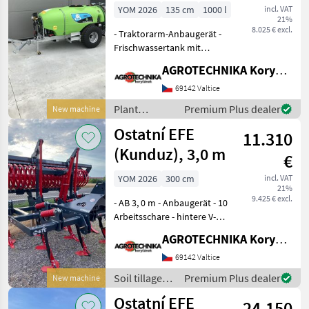
YOM 2026
135 cm
1000 l
incl. VAT
21%
8.025 € excl.
- Traktorarm-Anbaugerät -
Frischwassertank mit
Dusche - verzinkter
AGROTECHNIKA Koryčánek s.r.o.
Rahmen mit 850-mm-Lüfter
- COMET-Pumpe - BRAGLIA-
69142 Valtice
Elektrosteuerung -
Plant
Premium Plus dealer
New machine
Zapfwelle Das Verkaufs
protection
Ostatní EFE
11.310
equipment /
Sonstige
(Kunduz), 3,0 m
€
YOM 2026
300 cm
incl. VAT
21%
9.425 € excl.
- AB 3, 0 m - Anbaugerät - 10
Arbeitsschare - hintere V-
Ringwalze - hydr. klappbar -
AGROTECHNIKA Koryčánek s.r.o.
Reihe von Wendescheiben -
Federsicherung - Gewicht
69142 Valtice
2.100 kg Das Verkauf
Soil tillage
Premium Plus dealer
New machine
equipment /
Ostatní EFE
24.150
Sonstige