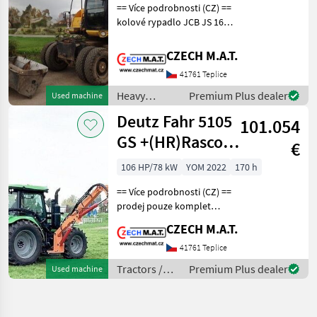
== Více podrobnosti (CZ) ==
kolové rypadlo JCB JS 160
W TP/SPZ rok 2011 najeto
13 828 mth váha 16.858 t
CZECH M.A.T.
hydraulické vývody 5 lopat:
41761 Teplice
45+60+80 +1.1m prosívací
+2m
Heavy
Premium Plus dealer
Used machine
equipment/
Deutz Fahr 5105
101.054
construction
machines /
GS +(HR)Rasco -
€
JCB
BRK 6000
106 HP/78 kW
YOM 2022
170 h
== Více podrobnosti (CZ) ==
prodej pouze komplet
demo/předváděcí traktor s
CZECH M.A.T.
komunální výbavou RASCO:
-boční svahové sekací
41761 Teplice
mulčovací rameno vč. zadní
Tractors /
Premium Plus dealer
Used machine
zátěže -čeln
Deutz Fahr