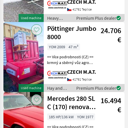
CZECH M.A.T.
studena Airspray =
41761 Teplice
nízkotlaký vzduchový
systém vhodné i na okruhy
Heavy
Premium Plus dealer
Used machine
equipment/
Pöttinger Jumbo
24.706
construction
machines /
8000
€
Sonstige
YOM 2009
47 m³
== Více podrobnosti (CZ) ==
krmný a sběrný vůz agro
přívěs tandem - za traktor
CZECH M.A.T.
Pöttinger Jumbo 8000 rok
2009 hmotnost 8.320 kg
41761 Teplice
objem nákladu 46.5m3
Hay and
Premium Plus dealer
Used machine
šířka sběru 2
forage
Mercedes 280 SL
16.494
equipment /
Pöttinger
C (170) renovace
€
renovation
185 HP/136 kW
YOM 1977
renowacja
== Více podrobnosti (CZ) ==