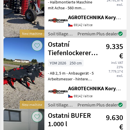
24.791,67 €
- Halbmontierte Maschine
excl.
mit Achse - 560 mm
Scheiben - wartungsfreien
AGROTECHNIKA Koryčánek s.r.o.
Lagern - hydr. verstellbarer
vorderer Schneidwalze -
69142 Valtice
hinterer V-Ringwalze Das
Soil tillage
Premium Plus dealer
New machine
Verkaufste
equipment /
Ostatní
9.335
Sonstige
Tiefenlockerer -
€
EFE (Venus)
YOM 2026
250 cm
incl. VAT
21%
7.779,17 €
- AB 2, 5 m - Anbaugerät - 5
excl.
Arbeitsmesser - hintere
Doppelstachelwalze - hydr.
AGROTECHNIKA Koryčánek s.r.o.
Verstellung -
Schraubverriegelung - hydr.
69142 Valtice
Verriegelung möglich -
Soil tillage
Premium Plus dealer
New machine
mögliche Varia
equipment /
Ostatni BUFER
9.630
Sonstige
1.000 l
€