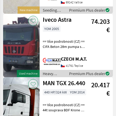
mit Abstreifer - hydr.
69142 Valtice
Öffnung der Heckklappe -
Seeding
Premium Plus dealer
New machine
Zapfwelle Das Ver
equipment /
Iveco Astra
74.203
Sonstige
€
YOM 2005
== Více podrobnosti (CZ) ==
CIFA Beton 28m pumpa s
mixem 8x4 Iveco Astra
+Magnum TP STROJe rok
CZECH M.A.T.
2005, najeto 253.902 km,
41761 Teplice
prodej z důvodu nevyužití
ID 1345527024
Heavy
Premium Plus dealer
Used machine
equipment/
MAN TGX 26.440
20.417
construction
machines /
€
440 HP/324 kW
YOM 2014
Iveco
== Více podrobnosti (CZ) ==
44t souprava BDF Krone na
31t/7.3+7.3m MAN TGX