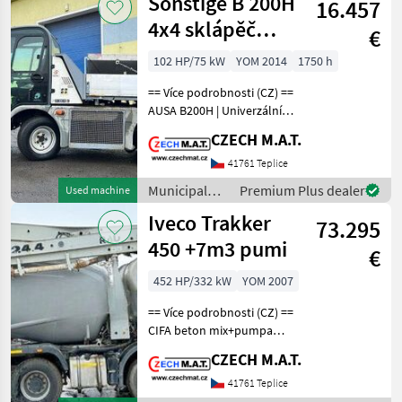
Sonstige B 200H
16.457
Sonstige
4x4 sklápěč
€
sypač zametač
102 HP/75 kW
YOM 2014
1750 h
radlice
== Více podrobnosti (CZ) ==
AUSA B200H | Univerzální
pracovní stroj pro celý rok!
CZECH M.A.T.
KOMPLETNÍ ZIMNÍ A LETNÍ
SESTAVA - PŘIPRAVENO K
41761 Teplice
OKAMŽITÉMU PRODEJI!
Municipal
Premium Plus dealer
Used machine
Technické pa
equipment /
Iveco Trakker
73.295
Sonstige
450 +7m3 pumi
€
452 HP/332 kW
YOM 2007
== Více podrobnosti (CZ) ==
CIFA beton mix+pumpa
(pumi) Iveco Trakker 450
CZECH M.A.T.
rok 2007 motor 332 kW /
Eur4 najeto 222 000 km
41761 Teplice
manuální převodovka