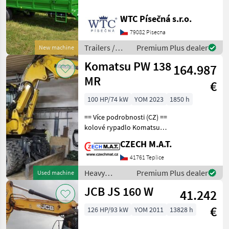
5 vom tschechischen
Qualitätshersteller WTC
WTC Písečná s.r.o.
Písečná ist speziell für den
79082 Pisecna
intensiven Einsatz in der
Landwirtschaft konzipier
Trailers /
Premium Plus dealer
New machine
WTC
Komatsu PW 138
164.987
MR
€
100 HP/74 kW
YOM 2023
1850 h
== Více podrobnosti (CZ) ==
kolové rypadlo Komatsu
PW 138 MR mimoosé
CZECH M.A.T.
kopání opěry rok 2023
najeto 1 850 mth motor 73
41761 Teplice
kW váha 14.5 t hydraulické
Heavy
Premium Plus dealer
Used machine
vývody obě řidit
equipment/
JCB JS 160 W
41.242
construction
machines /
€
126 HP/93 kW
YOM 2011
13828 h
Komatsu