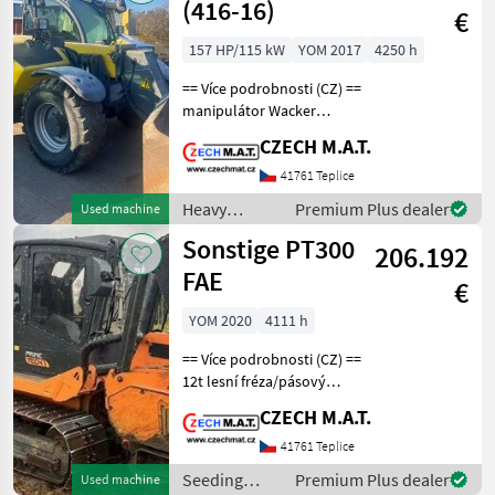
equipment /
(416-16)
€
Sonstige
157 HP/115 kW
YOM 2017
4250 h
== Více podrobnosti (CZ) ==
manipulátor Wacker
Neuson TH955 (416-16) rok
CZECH M.A.T.
2017 najeto 4 250
motohodin motor 115 kW
41761 Teplice
váha 12.5 t (nosnost 5.5 t)
Heavy
Premium Plus dealer
Used machine
dosah 9m 1.majitel
equipment/
Sonstige PT300
206.192
construction
machines /
FAE
€
Sonstige
YOM 2020
4111 h
== Více podrobnosti (CZ) ==
12t lesní fréza/pásový
nosič-drtič klestu (IT)
CZECH M.A.T.
FAE/PrimeTech - PT 300
(prime mover) rok 2020 1.
41761 Teplice
majitel 4.111 motohodin
Seeding
Premium Plus dealer
Used machine
diesel max hm