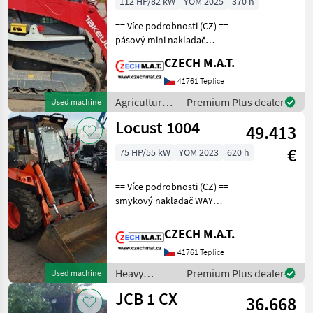
112 HP/82 kW
YOM 2025
370 h
== Více podrobnosti (CZ) ==
pásový mini nakladač
Takeuchi TL12 V2
CZECH M.A.T.
nejvýkonější stroj ve své
třídě ! možno zapojit i lesní
41761 Teplice
frézy rok 2025 najeto 370
Agricultural
Premium Plus dealer
Used machine
motohodin mot
motor
Locust 1004
49.413
vehicles /
Sonstige
€
75 HP/55 kW
YOM 2023
620 h
== Více podrobnosti (CZ) ==
smykový nakladač WAY
Locust 1004 rok 2023 najeto
620 motohodin motor
CZECH M.A.T.
Perkins / 55.4kW hmotnost
41761 Teplice
3.6t Hydraulika Bosch-
Rexroth SPZ
Heavy
Premium Plus dealer
Used machine
equipment/
JCB 1 CX
36.668
construction