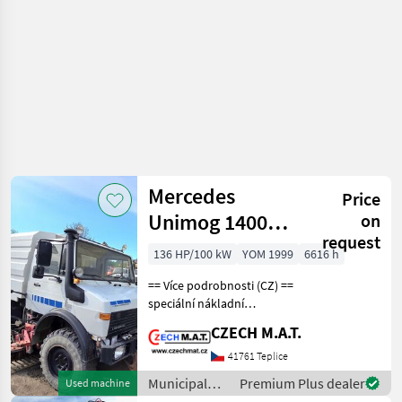
Mercedes
Price
Unimog 1400
on
request
+Schmidt SK320
136 HP/100 kW
YOM 1999
6616 h
== Více podrobnosti (CZ) ==
speciální nákladní
automobil/nosič nástaveb
CZECH M.A.T.
4x4 komunál Mercedes
UNIMOG 1400 rok 1999, 1
41761 Teplice
majitel (CZ) najeto 63.086
Municipal
Premium Plus dealer
Used machine
km orig. / 6.616
equipment /