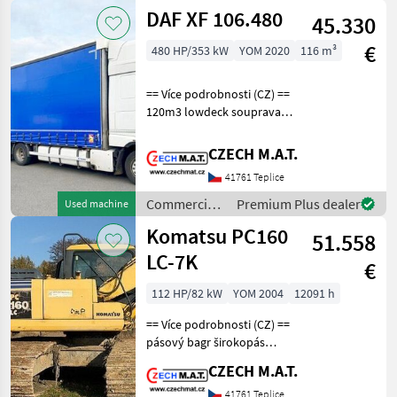
Case IH
DAF XF 106.480
45.330
€
480 HP/353 kW
YOM 2020
116 m³
== Více podrobnosti (CZ) ==
120m3 lowdeck souprava
průjezdná komplech na
měchách, pozink DAF XF
CZECH M.A.T.
106.480 SUPERSPACECAB
41761 Teplice
valník 6x2 + tandem přívěs
Panav rok 2020,
Commercial
Premium Plus dealer
Used machine
vehicles /
Komatsu PC160
51.558
DAF
LC-7K
€
112 HP/82 kW
YOM 2004
12091 h
== Více podrobnosti (CZ) ==
pásový bagr širokopás
120cm rypadlo do rybníků -
CZECH M.A.T.
bahňák Komatsu PC160 LC-
7K rok 2004 najeto 12 091
41761 Teplice