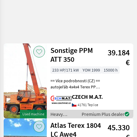
Sonstige PPM
39.184
ATT 350
€
233 HP/171 kW
YOM 1999
15000 h
== Více podrobnosti (CZ) ==
autojeřáb 4x4x4 Terex PPM
ATT350 1.reg. 1999 - 2.
CZECH M.A.T.
majitel najeto 88 222 km /
15.000 mth nosnost
41761 Teplice
30t/32m motor Mercedes
Heavy
Premium Plus dealer
Used machine
OM366 LA 171
equipment/
Atlas Terex 1804
45.330
construction
machines /
LC Awe4