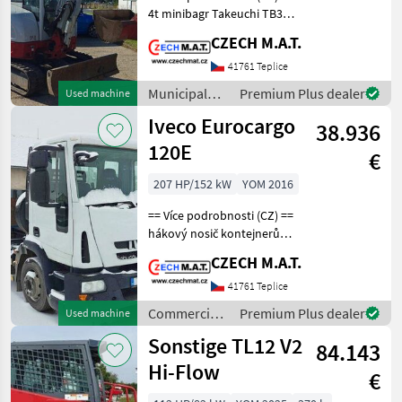
4t minibagr Takeuchi TB335
Show
R rypadlo pásové s
all
CZECH M.A.T.
rototiltem/otočnou hlavou
rok 2024 najeto 700 mth
41761 Teplice
MARKETPLACE
motor 18.2 kW hmotnost
Municipal
Premium Plus dealer
Used machine
Dealer
3.96t 2 lopat
Marketplace
Classifieds
equipment /
offers
Iveco Eurocargo
38.936
Sonstige
120E
€
207 HP/152 kW
YOM 2016
== Více podrobnosti (CZ) ==
hákový nosič kontejnerů
Iveco Eurocargo 120E rok:
CZECH M.A.T.
2016 najeto 255.034 km
motor 152 kW 4x2, manual
41761 Teplice
3 místa prodej bez vany
Commercial
Premium Plus dealer
Used machine
nástavba
vehicles /
Sonstige TL12 V2
84.143
Iveco
Hi-Flow
€