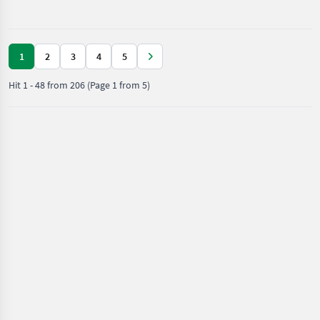
equipment /
Sonstige
1
2
3
4
5
Hit
1
-
48
from
206
(Page 1 from 5)