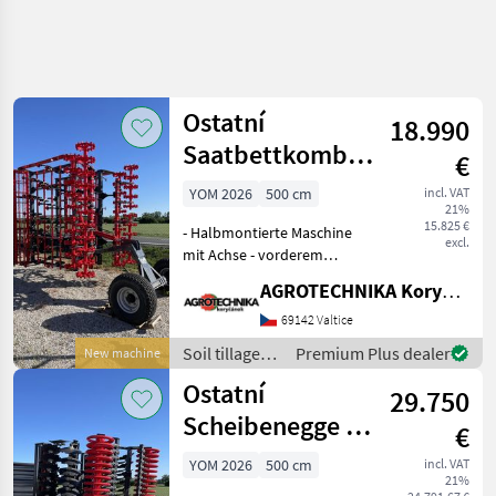
Ostatní
18.990
Saatbettkombination
€
- EFE (Poyraz) -
YOM 2026
500 cm
incl. VAT
21%
5.0H
15.825 €
- Halbmontierte Maschine
excl.
mit Achse - vorderem
Gleitblech - Zahnwalze -
AGROTECHNIKA Koryčánek s.r.o.
drei Reihen Pfeilscharen -
hinterer Tandem-Croskill-
69142 Valtice
Walze Das Verkaufsteam
Soil tillage
Premium Plus dealer
New machine
der Agrotech
equipment /
Ostatní
29.750
Sonstige
Scheibenegge -
€
EFE 5,0H
YOM 2026
500 cm
incl. VAT
21%