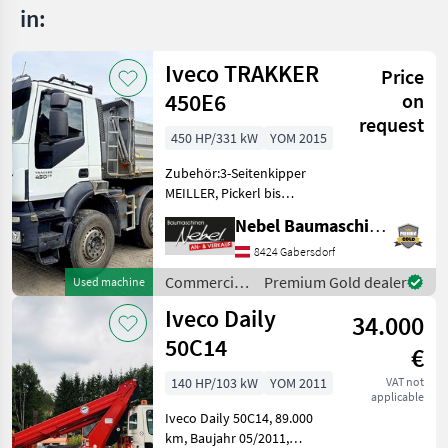
in:
Iveco TRAKKER
Price
450E6
on
request
450 HP/331 kW
YOM 2015
Zubehör:3-Seitenkipper
MEILLER, Pickerl bis
Nov.2026 Axle
Nebel Baumaschinen
configuration: 8x4, drive
type car/truck: Manual
8424 Gabersdorf
transmission Commercial
Commercial
Premium Gold dealer
Used machine
vehicles Trucks
vehicles /
Iveco Daily
34.000
Iveco
50C14
€
140 HP/103 kW
YOM 2011
VAT not
applicable
Iveco Daily 50C14, 89.000
km, Baujahr 05/2011,