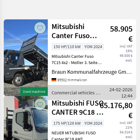
Refine
search
Mitsubishi
58.905
Category
Place
Filter
4
Canter Fuso
€
7C15 4x2
Show
150 HP/110 kW
YOM 2024
incl. VAT
CURRENT
Reset
2
19%
Kamera*Automtik*Me
PATH
49.500 €
Mitsubishi Canter Fuso
results
excl.
Car /
7C15 4x2 - Meiller 3. Seiten
Truck /
Kipper - Neuwertiger
Braun Kommunalfahrzeuge GmbH & Co KG
Scooter
Zustand !!! -
95502 Himmelkron
Commercial
Automtikgetriebe - LED
Vehicles
Frontscheinwerfer -
24-02-2026
Used machine
Commercial vehicles /
Klimaautomatik -
Trucks
12:44
Mitsubishi
Spurassisten
Mitsubishi FUSO
65.176,80
Mitsubishi
CANTER 9C18 3S
€
SELECT
sklápěč
CATEGORY
175 HP/129 kW
YOM 2024
incl. VAT
21%
54.314 €
NEUER MITUBISHI FUSO
Mitsubishi
excl.
Canter 9C18 AMT,