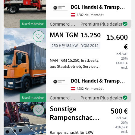
Erstbesitz aus
DGL Handel & Transporte
Staatsbetrieb, Diesel,
3sitzig, Ruthmann Steiger
4202 Hellmonsödt
TB270, 27 m Reichweite!!!
Commercial
Premium Plus dealer
Used machine
seitlich 14 m bei ca.
vehicles /
MAN TGM 15.250
15.600
Iveco
€
250 HP/184 kW
YOM 2012
incl. VAT
20%
MAN TGM 15.250, Erstbesitz
13.000 €
aus Staatsbetrieb, Service
excl.
gepflegt, Baujahr 04/2012,
188.000 km, Ladebordwand
DGL Handel & Transporte
( 4x Steuerung), Klima,
4202 Hellmonsödt
Sitzheizung, Sitzkühlung,
Commercial
Premium Plus dealer
Used machine
vehicles /
Sonstige
500 €
MAN
Rampenschacht
incl. VAT
20%
NEU
416,67 €
excl.
Rampenschacht für LKW