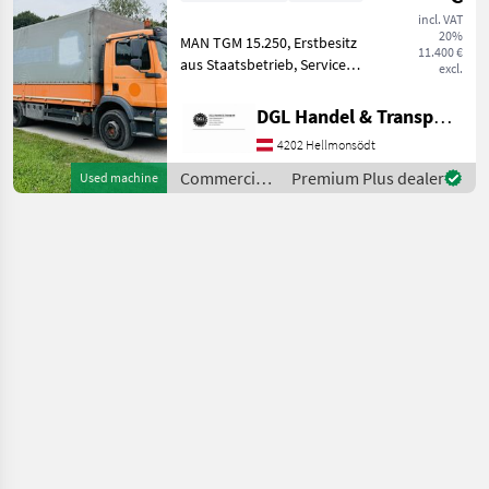
incl. VAT
20%
MAN TGM 15.250, Erstbesitz
11.400 €
aus Staatsbetrieb, Service
excl.
gepflegt, Baujahr 04/2012,
Pickerl im Aug. 26 neu
DGL Handel & Transporte
gemacht, ohne Mängel,
4202 Hellmonsödt
335.000 km, Ladebordwand
( 3x Ste
Commercial
Premium Plus dealer
Used machine
vehicles /
MAN