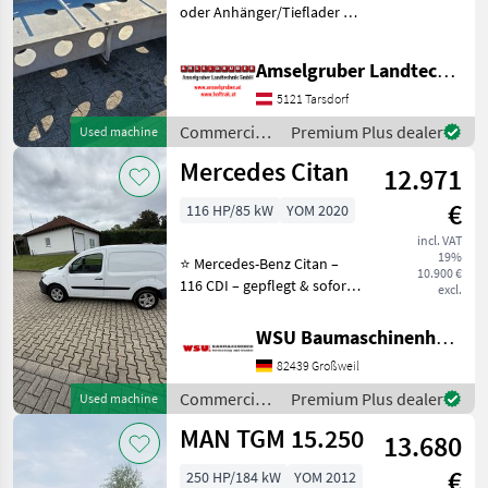
oder Anhänger/Tieflader zu
verkaufen, Neu LxBxH
250x100x30 cm Verzinkt
Amselgruber Landtechnik GmbH
Commercial vehicles Trucks
5121 Tarsdorf
Commercial
Premium Plus dealer
Used machine
vehicles /
Mercedes Citan
12.971
Sonstige
€
116 HP/85 kW
YOM 2020
incl. VAT
19%
⭐ Mercedes-Benz Citan –
10.900 €
116 CDI – gepflegt & sofort
excl.
verfügbar ⭐ Zum Verkauf
steht ein gepflegter
WSU Baumaschinenhandel u. Gerätevermietung GmbH
Mercedes-Benz Citan 116
82439 Großweil
CDI aus Erstzulassung
11/2020. Das Fahrze
Commercial
Premium Plus dealer
Used machine
vehicles /
MAN TGM 15.250
13.680
Mercedes
€
250 HP/184 kW
YOM 2012