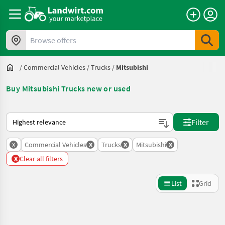
Browse offers
/
Commercial Vehicles
/
Trucks
/
Mitsubishi
Buy Mitsubishi Trucks new or used
This is how sorting works on Landwirt.com
Filter
x
x
x
x
Commercial Vehicles
Trucks
Mitsubishi
x
Clear all filters
List
Grid