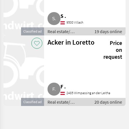
S .
9500 Villach
Real estate/
19 days online
Classified ad
properties / Lands
Acker in Loretto
Price
on
request
F .
2485 Wimpassing an der Leitha
Real estate/
20 days online
Classified ad
properties / Lands