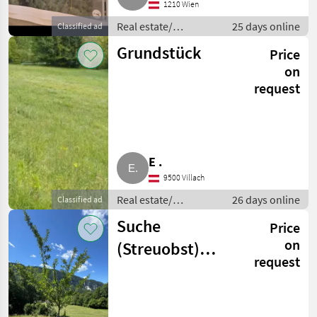
1210 Wien
Real estate/
25 days online
Classified ad
properties / Lands
Grundstück
Price
on
request
E .
9500 Villach
Real estate/
26 days online
Classified ad
properties / Lands
Suche
Price
on
(Streuobst)
request
Wiese zu kaufen
oder langfristig
pachten