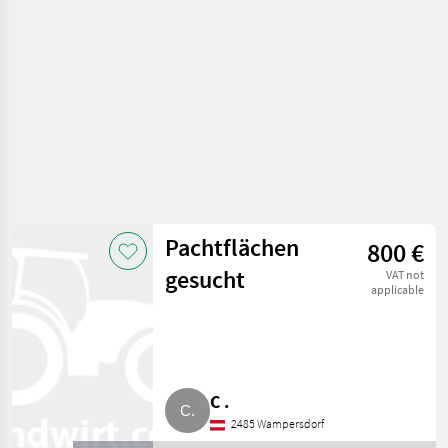
Pachtflächen
800 €
gesucht
VAT not
applicable
C .
2485 Wampersdorf