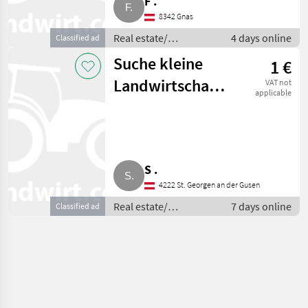
F .
8342 Gnas
Real estate/
4 days online
Classified ad
properties / Lands
Suche kleine
1 €
Landwirtschaft,
VAT not
applicable
Sacherl
S .
4222 St. Georgen an der Gusen
Real estate/
7 days online
Classified ad
properties / Lands