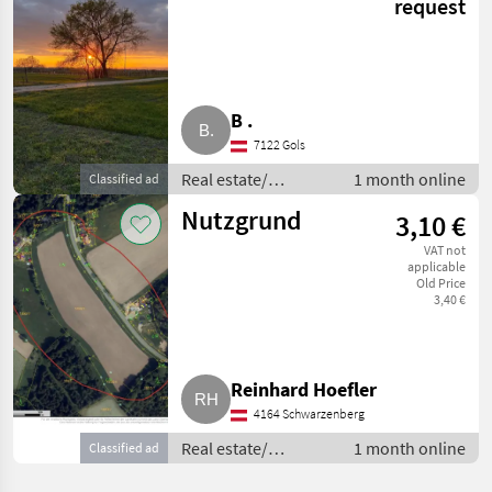
request
Podersdorf am
See zum Verkauf
B .
7122 Gols
Real estate/
1 month online
Classified ad
properties / Lands
Nutzgrund
3,10 €
VAT not
applicable
Old Price
3,40 €
Reinhard Hoefler
4164 Schwarzenberg
Real estate/
1 month online
Classified ad
properties / Lands