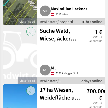
Einkommen
Maximilian Lackner
Dealer
Marketplace
Classifieds
offers
1210 Wien
Real estate/ properties
16 hrs online
Classified ad
/ Lands
Suche Wald,
1 €
Wiese, Acker
VAT not
applicable
nahe Amstetten
M .
3321 Ardagger Stift
Real estate/
2 days online
Classified ad
properties / Lands
17 ha Wiesen,
700.000
Weidefläche und
€
Wald
VAT not
applicable