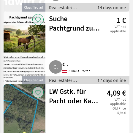
Real estate/
14 days online
Classified ad
properties / Lands
Suche
1 €
Pachtgrund zur
VAT not
applicable
Pferdehaltung
C .
3104 St. Pölten
Real estate/
17 days online
Classified ad
properties / Lands
LW Gstk. für
4,09 €
Pacht oder Kauf,
VAT not
applicable
1,2 ha Wiese und
Old Price
5,94 €
Wald,
Klösterle/Arlberg