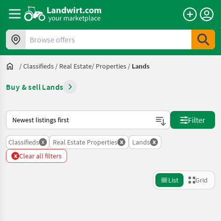
Browse offers
/
Classifieds
/
Real Estate/ Properties
/
Lands
Buy & sell Lands
This is how sorting works on Landwirt.com
Filter
x
x
x
Classifieds
Real Estate Properties
Lands
x
Clear all filters
List
Grid