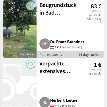
properties / Lands
Baugrundstück
83 €
in Bad
VAT not
applicable
Radkersburg zu
Old Price 80
€
verkaufen
Dr. Franz Brandner
8490 Bad Radkersburg
Real estate/
14 days online
Classified ad
properties / Lands
Verpachte
1 €
extensives
VAT not
applicable
Grünland in
Garsten bei
Steyr
Herbert Leitner
4441 Behamberg