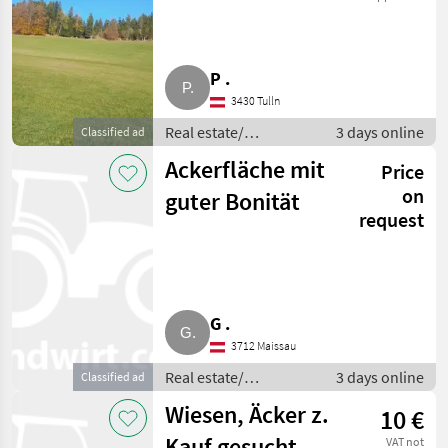
P .
3430 Tulln
Real estate/
3 days online
Classified ad
properties / Lands
Ackerfläche mit
Price
on
guter Bonität
request
G .
3712 Maissau
Real estate/
3 days online
Classified ad
properties / Lands
Wiesen, Äcker z.
10 €
Kauf gesucht, bis
VAT not