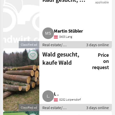
applicable
30 km Umkreis
v. 8.403 Lang
Martin Stübler
8403 Lang
Real estate/
3 days online
Classified ad
properties / Lands
Wald gesucht,
Price
on
kaufe Wald
request
L .
8282 Loipersdorf
Real estate/
3 days online
Classified ad
properties / Lands