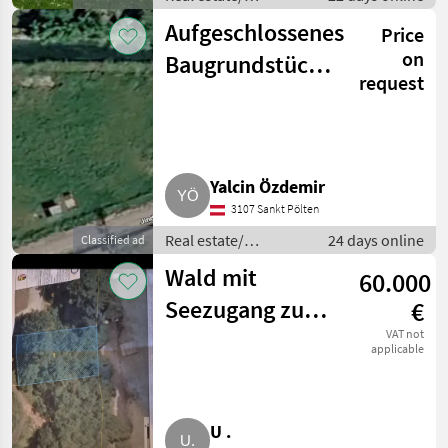
properties / Lands
Aufgeschlossenes
Price
on
Baugrundstück
request
zu verpachten
(949 m²)
Yalcin Özdemir
3107 Sankt Pölten
Real estate/
24 days online
Classified ad
properties / Lands
Wald mit
60.000
Seezugang zum
€
Mattsee
VAT not
applicable
U .