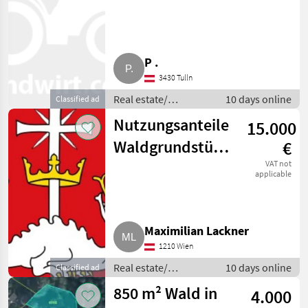
für Gewerbe,
Wohnen Nähe
PLZ 3.200
P .
3430 Tulln
Real estate/
10 days online
Classified ad
properties / Lands
Nutzungsanteile
15.000
Waldgrundstücke
€
Gemarkung
VAT not
applicable
Margetshöchheim
Maximilian Lackner
1210 Wien
Real estate/
10 days online
Classified ad
properties / Lands
850 m² Wald in
4.000