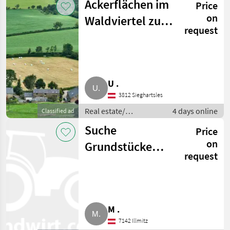
Ackerflächen im
Price
on
Waldviertel zu
request
kaufen gesucht
U .
3812 Sieghartsles
Real estate/
4 days online
Classified ad
properties / Lands
Suche
Price
on
Grundstücke
request
zum Kaufen in
Illmitz
M .
7142 Illmitz