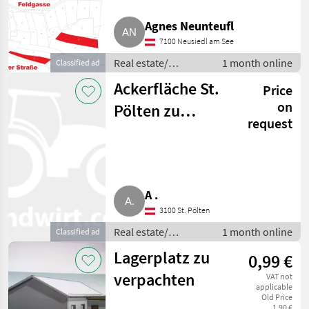
Agnes Neunteufl
7100 Neusiedl am See
Real estate/
1 month online
Classified ad
properties / Lands
Ackerfläche St.
Price
on
Pölten zu
request
verkaufen
A .
3100 St. Pölten
Real estate/
1 month online
Classified ad
properties / Lands
Lagerplatz zu
0,99 €
verpachten
VAT not
applicable
Old Price
1,90 €