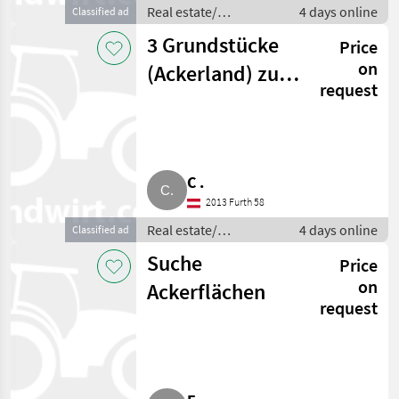
Real estate/
4 days online
Classified ad
properties / Lands
3 Grundstücke
Price
on
(Ackerland) zu
request
verkaufen
C .
2013 Furth 58
Real estate/
4 days online
Classified ad
properties / Lands
Suche
Price
on
Ackerflächen
request