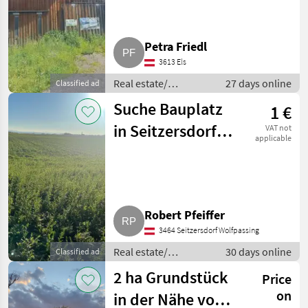
Els
Petra Friedl
3613 Els
Real estate/
27 days online
Classified ad
properties / Lands
Suche Bauplatz
1 €
in Seitzersdorf-
VAT not
applicable
Wolfpassing
Robert Pfeiffer
3464 Seitzersdorf Wolfpassing
Real estate/
30 days online
Classified ad
properties / Lands
2 ha Grundstück
Price
on
in der Nähe von