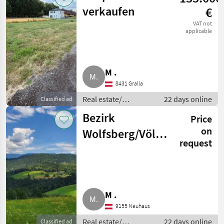
verkaufen
€
VAT not
applicable
M .
8431 Gralla
Real estate/
22 days online
Classified ad
properties / Lands
Bezirk
Price
on
Wolfsberg/Völkermarkt
request
Bauernhof/Acker/Fläche
gesucht
M .
9155 Neuhaus
Real estate/
22 days online
Classified ad