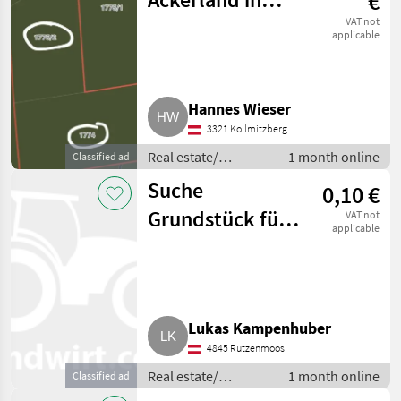
€
Ardagger
VAT not
applicable
Hannes Wieser
3321 Kollmitzberg
Real estate/
1 month online
Classified ad
properties / Lands
Suche
0,10 €
Grundstück für
VAT not
applicable
Hobby,
Streuobstwiese
und
Lukas Kampenhuber
Hühnerhaltung
4845 Rutzenmoos
Real estate/
1 month online
Classified ad
properties / Lands