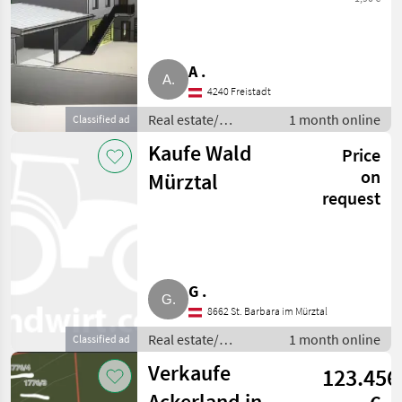
A .
4240 Freistadt
Real estate/
1 month online
Classified ad
properties / Lands
Kaufe Wald
Price
on
Mürztal
request
G .
8662 St. Barbara im Mürztal
Real estate/
1 month online
Classified ad
properties / Lands
Verkaufe
123.456
Ackerland in