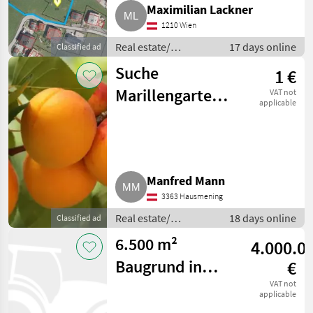
Maximilian Lackner
1210 Wien
Real estate/
17 days online
Classified ad
properties / Lands
Suche
1 €
Marillengarten
VAT not
applicable
oder
Acker/Grünland
in der Wachau
Manfred Mann
3363 Hausmening
Real estate/
18 days online
Classified ad
properties / Lands
6.500 m²
4.000.0
Baugrund in
€
Top-Lage
VAT not
applicable