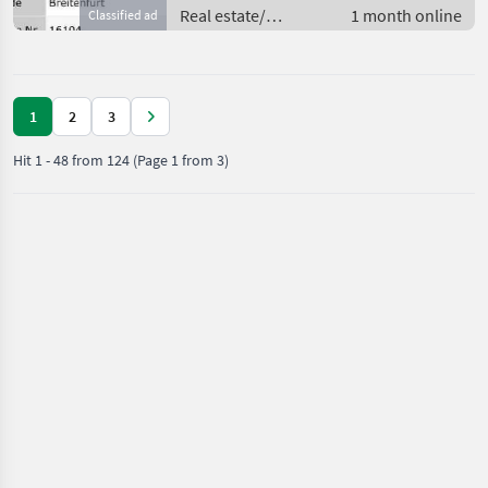
Real estate/
1 month online
Classified ad
properties / Lands
1
2
3
Hit
1
-
48
from
124
(Page 1 from 3)