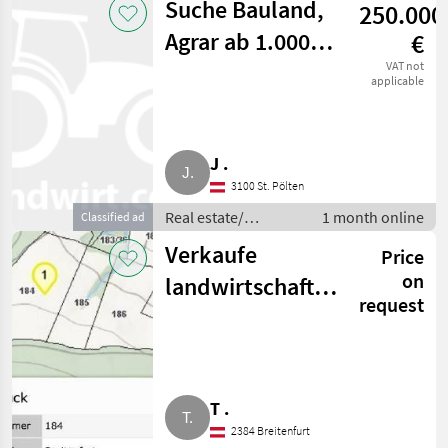
Suche Bauland,
250.000
Agrar ab 1.000
€
m²
VAT not
applicable
J .
3100 St. Pölten
Real estate/
1 month online
Classified ad
properties / Lands
Verkaufe
Price
on
landwirtschaftliche
request
Fläche an Wiener
Stadtgrenze
T .
2384 Breitenfurt