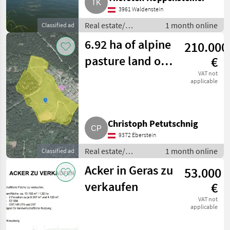
3961 Waldenstein
Real estate/
1 month online
Classified ad
properties / Lands
6.92 ha of alpine
210.000
pasture land on
€
the Saualpe,
VAT not
applicable
public bidding
process
Christoph Petutschnig
9372 Eberstein
Real estate/
1 month online
Classified ad
properties / Lands
Acker in Geras zu
53.000
verkaufen
€
VAT not
applicable