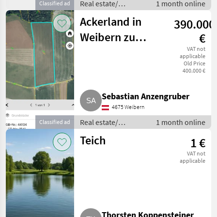
Real estate/
1 month online
Classified ad
properties / Lands
Ackerland in
390.000
Weibern zu
€
verkaufen
VAT not
applicable
Old Price
400.000 €
Sebastian Anzengruber
4675 Weibern
Real estate/
1 month online
Classified ad
properties / Lands
Teich
1 €
VAT not
applicable
Thorsten Koppensteiner