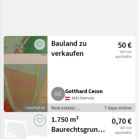
Bauland zu
50 €
verkaufen
VAT not
applicable
Gotthard Cecon
8832 Oberwölz
Real estate/
7 days online
Classified ad
properties / Lands
1.750 m²
0,70 €
Baurechtsgrund
VAT not
applicable