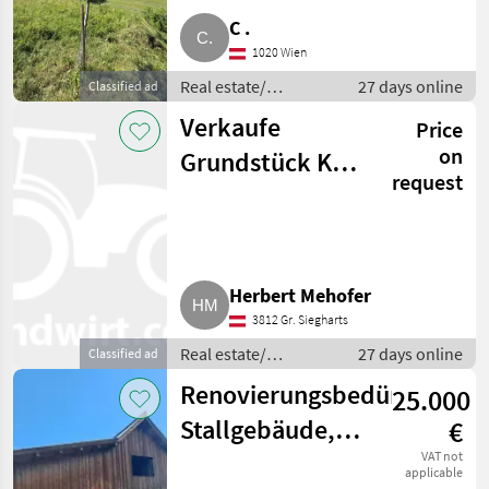
C .
1020 Wien
Real estate/
27 days online
Classified ad
properties / Lands
Verkaufe
Price
on
Grundstück KG
request
3.812 Fistritz
Herbert Mehofer
3812 Gr. Siegharts
Real estate/
27 days online
Classified ad
properties / Lands
Renovierungsbedürftiges
25.000
Stallgebäude,
€
Lagerhalle 3.613
VAT not
applicable