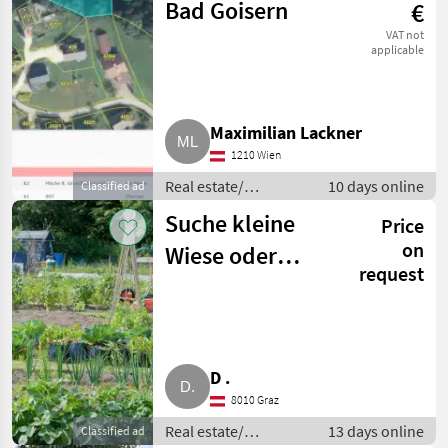
Bad Goisern
€
VAT not
applicable
Maximilian Lackner
1210 Wien
Real estate/
10 days online
Classified ad
properties / Lands
Suche kleine
Price
on
Wiese oder
request
Gartenstück zur
Pacht/Kauf
D .
8010 Graz
Real estate/
13 days online
Classified ad