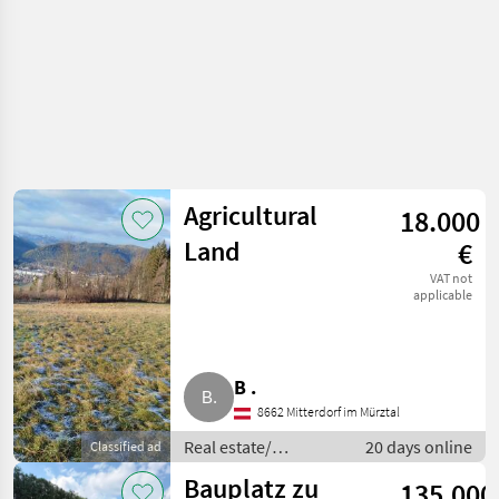
Agricultural
18.000
Land
€
VAT not
applicable
B .
8662 Mitterdorf im Mürztal
Real estate/
20 days online
Classified ad
properties / Lands
Bauplatz zu
135.000