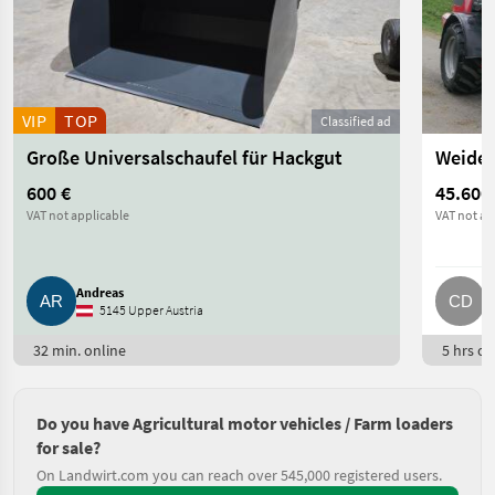
VIP
TOP
Classified ad
Große Universalschaufel für Hackgut
Weide
600 €
45.600
VAT not applicable
VAT not ap
Andreas
C
5145 Upper Austria
32 min. online
5 hrs on
Do you have Agricultural motor vehicles / Farm loaders
for sale?
On Landwirt.com you can reach over 545,000 registered users.