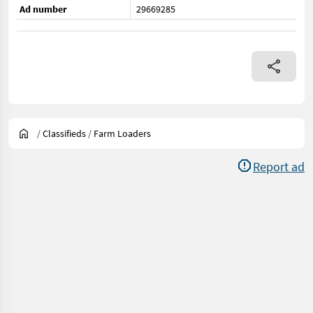
Ad number
29669285
/
Classifieds
/
Farm Loaders
Report ad