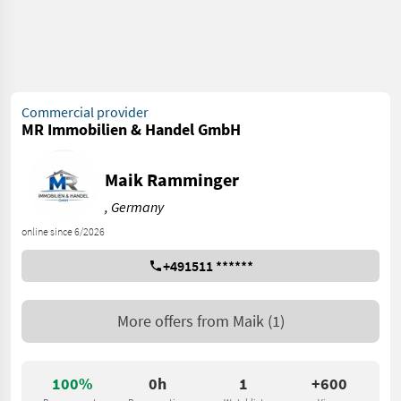
Commercial provider
MR Immobilien & Handel GmbH
Maik Ramminger
, Germany
online since 6/2026
+491511 ******
More offers from
Maik
(1)
100%
0h
1
+600