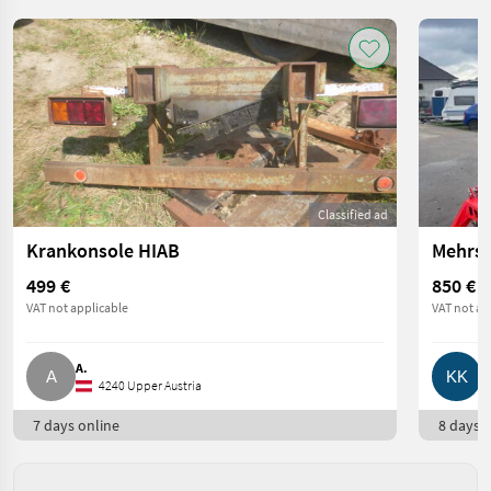
Classified ad
Krankonsole HIAB
499 €
850 €
VAT not applicable
VAT not ap
A.
K
4240 Upper Austria
7 days online
8 days o