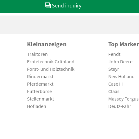
Send inquiry
Kleinanzeigen
Top Marke
Traktoren
Fendt
Erntetechnik Grünland
John Deere
Forst- und Holztechnik
Steyr
Rindermarkt
New Holland
Pferdemarkt
Case IH
Futterbörse
Claas
Stellenmarkt
Massey Fergu
Hofladen
Deutz-Fahr