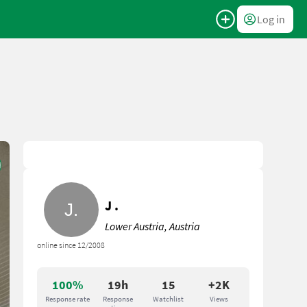
Log in
J .
Lower Austria, Austria
online since 12/2008
100%
19h
15
+2K
Response rate
Response
Watchlist
Views