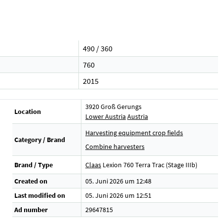
490 / 360
760
2015
3920 Groß Gerungs
Location
Lower Austria
Austria
Harvesting equipment crop fields
Category / Brand
Combine harvesters
Brand / Type
Claas
Lexion 760 Terra Trac (Stage IIIb)
Created on
05. Juni 2026 um 12:48
Last modified on
05. Juni 2026 um 12:51
Ad number
29647815