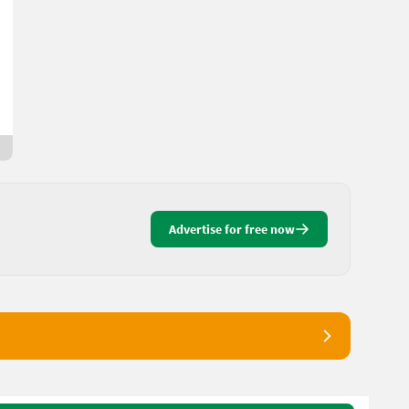
Claas Dominator 96 SL
17.000 €
VAT not applicable
Franz
3820 Lower Austria
2 days online
Advertise for free now