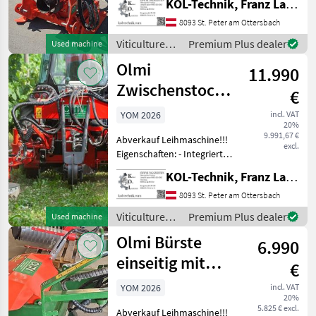
KOL-Technik, Franz Lampl-Küssner
Entlaubung mit Luftdruck
bei Trauben, Äpfeln,
8093 St. Peter am Ottersbach
Hopfen, Himbeeren und
Viticulture
Premium Plus dealer
Used machine
Stac
equipment /
Olmi
11.990
Olmi
Zwischenstockfräse
€
zweiseitig
YOM 2026
incl. VAT
20%
9.991,67 €
Abverkauf Leihmaschine!!!
excl.
Eigenschaften: - Integriertes
Hydrauliksystem - Sensor
KOL-Technik, Franz Lampl-Küssner
für präzises Arbeiten
zwischen Rebstöcken - Zwei
8093 St. Peter am Ottersbach
hydraulisch kippbare
Viticulture
Premium Plus dealer
Used machine
Scheib
equipment /
Olmi Bürste
6.990
Olmi
einseitig mit
€
Happy Plant
YOM 2026
incl. VAT
20%
System
5.825 € excl.
Abverkauf Leihmaschine!!!