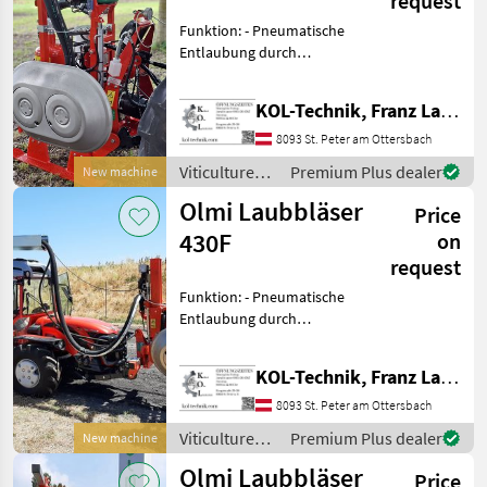
request
Funktion: - Pneumatische
Entlaubung durch
Kompressorluft - Blätter
werden aus der
KOL-Technik, Franz Lampl-Küssner
Traubenzone weggeblasen
Vorteile: - Keine Berührung
8093 St. Peter am Ottersbach
der Trauben - Höhere Tra
Viticulture
Premium Plus dealer
New machine
equipment /
Olmi Laubbläser
Price
Olmi
430F
on
request
Funktion: - Pneumatische
Entlaubung durch
Kompressorluft - Blätter
werden aus der
KOL-Technik, Franz Lampl-Küssner
Traubenzone weggeblasen
Vorteile: - Keine Berührung
8093 St. Peter am Ottersbach
der Trauben - Höhere Tra
Viticulture
Premium Plus dealer
New machine
equipment /
Olmi Laubbläser
Price
Olmi