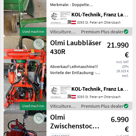
Merkmale: - Doppelte
Funktion: Entfernt
KOL-Technik, Franz Lampl-Küssner
Stockaustriebe und Gras in
einem Schritt - Schonende
8093 St. Peter am Ottersbach
Neigung: 15°-Neigung der
Viticulture
Premium Plus dealer
Used machine
Nylonrolle schon
equipment /
Olmi Laubbläser
21.990
Olmi
430R
€
incl. VAT
Abverkauf Leihmaschine!!!
20%
18.325 €
Vorteile der Entlaubung: -
excl.
Bessere Durchlüftung -
Reduziertes
KOL-Technik, Franz Lampl-Küssner
Krankheitsrisiko -
Optimierte Benetzung
8093 St. Peter am Ottersbach
durch Pflanzenschutzmittel
Viticulture
Premium Plus dealer
Used machine
- G
equipment /
Olmi
6.990
Olmi
Zwischenstockfräse
€
einseitig