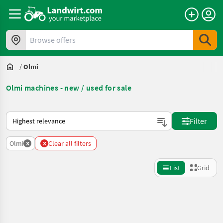
Browse offers
/
Olmi
Olmi machines - new / used for sale
This is how sorting works on Landwirt.com
Filter
x
x
Olmi
Clear all filters
List
Grid
Refine