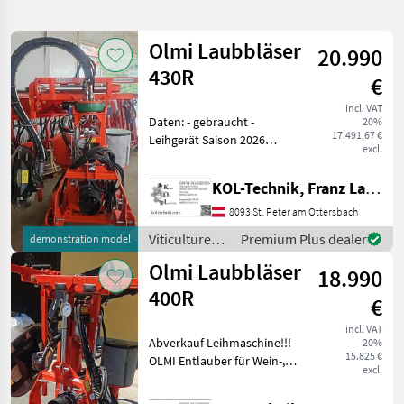
search
Olmi Laubbläser
20.990
Category
Place
Filter
1
430R
€
Show
incl. VAT
CURRENT
Daten: - gebraucht -
Reset
26
20%
PATH
17.491,67 €
Leihgerät Saison 2026
results
excl.
Olmi
Vorteile der Entlaubung: -
Bessere Durchlüftung -
KOL-Technik, Franz Lampl-Küssner
SELECT
Reduziertes
CATEGORY
Krankheitsrisiko -
8093 St. Peter am Ottersbach
Optimierte Benetzung
Viticulture
Premium Plus dealer
demonstration model
Agriculture technology
25
durch Pflanz
equipment /
Olmi Laubbläser
18.990
Olmi
Municipal equipment
1
400R
€
MARKETPLACE
incl. VAT
Abverkauf Leihmaschine!!!
20%
15.825 €
OLMI Entlauber für Wein-,
Dealer
Marketplace
Classifieds
excl.
Obst- und Beerenbau:
offers
Fruchtschonende