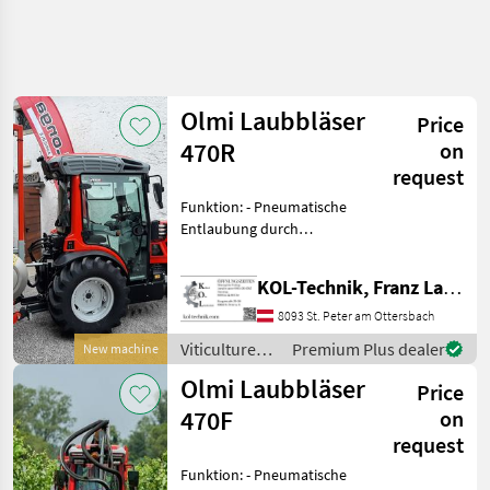
Olmi Laubbläser
Price
470R
on
request
Funktion: - Pneumatische
Entlaubung durch
Kompressorluft - Blätter
werden aus der
KOL-Technik, Franz Lampl-Küssner
Traubenzone weggeblasen
Vorteile: - Keine Berührung
8093 St. Peter am Ottersbach
der Trauben - Höhere Tra
Viticulture
Premium Plus dealer
New machine
equipment /
Olmi Laubbläser
Price
Olmi
470F
on
request
Funktion: - Pneumatische