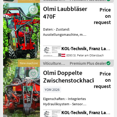
Weinreben oder Apfel
equipment /
Olmi Laubbläser
Pflanzen werde
Price
Olmi
470F
on
request
Daten: - Zustand:
Ausstellungsmaschine, mit
Kratzern - Kompressor - 3-
Punkt-Anbau hinten - 3-
KOL-Technik, Franz Lampl-Küssner
Punkt-Anbau für
Frontanbau -
8093 St. Peter am Ottersbach
Schlauchführung komplett
Viticulture
Premium Plus dealer
New machine
inkl. Halteru
equipment /
Olmi Doppelte
Price
Olmi
Zwischenstockhackmaschi
on
request
YOM 2026
Eigenschaften: - Integriertes
Hydrauliksystem - Sensor
für präzises Arbeiten
KOL-Technik, Franz Lampl-Küssner
zwischen Rebstöcken - Zwei