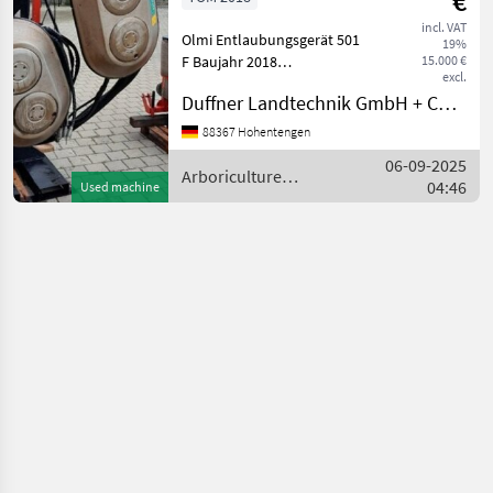
€
equipment
incl. VAT
Olmi Entlaubungsgerät 501
19%
F Baujahr 2018
15.000 €
excl.
Arboriculture equipment
Duffner Landtechnik GmbH + Co KG
Other fruit growing
equipment
88367 Hohentengen
06-09-2025
Arboriculture
04:46
Used machine
equipment / Olmi