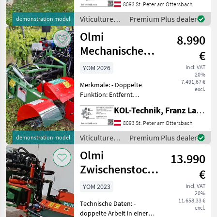
hydraulisch kippbare
8093 St. Peter am Ottersbach
Scheiben (beidseitig) -
Viticulture
Premium Plus dealer
demonstration model
Dreipunktanb
equipment /
Olmi
8.990
Olmi
Mechanische
€
Gras- und
YOM 2026
incl. VAT
20%
Stockbürste
7.491,67 €
Merkmale: - Doppelte
einseitig
excl.
Funktion: Entfernt
Stockaustriebe und Gras in
KOL-Technik, Franz Lampl-Küssner
einem Schritt - Schonende
Neigung: 15°-Neigung der
8093 St. Peter am Ottersbach
Nylonrolle schont die
Viticulture
Premium Plus dealer
demonstration model
Stöcke - Geländeflexib
equipment /
Olmi
13.990
Olmi
Zwischenstock
€
Ökobürste
YOM 2023
incl. VAT
20%
2seitig
11.658,33 €
Technische Daten: -
excl.
doppelte Arbeit in einer