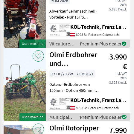
YOM 2026
incl. VAT
20%
5.825 € excl.
Abverkauf Leihmaschine!!!
Vorteile: - Nur 15 PS
Kraftbedarf - 3‑fach
KOL-Technik, Franz Lampl-Küssner
Feintastautomatik mit
Eigenölversorgung - Messer
8093 St. Peter am Ottersbach
nach außen gedreht –
Viticulture
Premium Plus dealer
Used machine
dadurch kein Versc
equipment /
Olmi Erdbohrer
3.990
Olmi
und
€
Ankerschrauber
27 HP/20 kW
YOM 2021
incl. VAT
20%
3.325 € excl.
Daten: - Erdbohrer von
150mm - Option 450mm -
Ankerschrauberaufsatz -
KOL-Technik, Franz Lampl-Küssner
Getriebe mit Vor und
Retour Hydraulisch
8093 St. Peter am Ottersbach
Umschaltbar - Hydraulische
Municipal
Premium Plus dealer
Used machine
Schwenkeinrichtung
equipment /
Olmi Rotoripper
7.990
Olmi