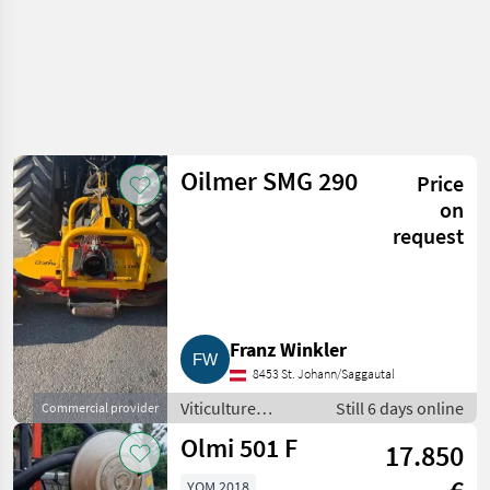
Oilmer SMG 290
Price
on
request
Franz Winkler
8453 St. Johann/Saggautal
Viticulture
Still 6 days online
Commercial provider
equipment /
Olmi 501 F
17.850
Other wine-
growing
YOM 2018