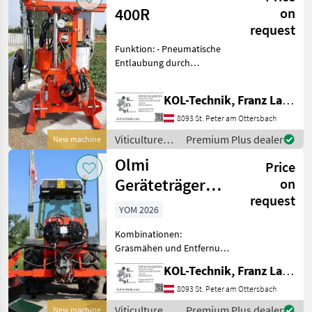
400R
on
request
Funktion: - Pneumatische
Entlaubung durch
Kompressorluft - Blätter
werden aus der
KOL-Technik, Franz Lampl-Küssner
Traubenzone weggeblasen
Vorteile: - Keine Berührung
8093 St. Peter am Ottersbach
der Trauben - Höhere Tra
Viticulture
Premium Plus dealer
New machine
equipment /
Olmi
Price
Olmi
Geräteträger
on
request
Comby
YOM 2026
Kombinationen:
Grasmähen und Entfernung
der Stockaustriebe im
KOL-Technik, Franz Lampl-Küssner
Weinbau und Obstbau, mit
neuem System Happy
8093 St. Peter am Ottersbach
Plant, die Weinstöcke,
Viticulture
Premium Plus dealer
New machine