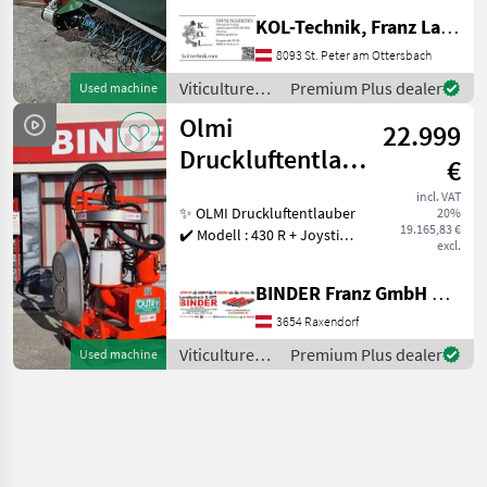
Gasse - Unterstock
KOL-Technik, Franz Lampl-Küssner
Reinigung und
Stockaustriebentfernung -
8093 St. Peter am Ottersbach
Entfernt Stockaustriebe
Viticulture
Premium Plus dealer
Used machine
und Unkraut in einem
equipment /
Olmi
Arbeitsgang
22.999
Olmi
Druckluftentlauber
€
- 430 R mit
incl. VAT
✨ OLMI Druckluftentlauber
20%
Joystick
19.165,83 €
✔️ Modell : 430 R + Joystik
excl.
Aussteller ✔️ in
serienmäßiger Ausführung
BINDER Franz GmbH & CoKG
✔️ Ausstellungsentlauber-
in Halle gelagert! ✔️
3654 Raxendorf
Heckanbau oder W
Viticulture
Premium Plus dealer
Used machine
equipment /
Olmi