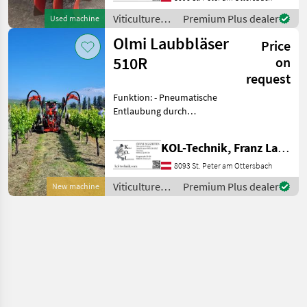
Biowein-Produzenten. Di
Viticulture
Premium Plus dealer
Used machine
equipment /
Olmi Laubbläser
Price
Olmi
510R
on
request
Funktion: - Pneumatische
Entlaubung durch
Kompressorluft - Blätter
werden aus der
KOL-Technik, Franz Lampl-Küssner
Traubenzone weggeblasen
Vorteile: - Keine Berührung
8093 St. Peter am Ottersbach
der Trauben - Höhere Tra
Viticulture
Premium Plus dealer
New machine
equipment /
Olmi