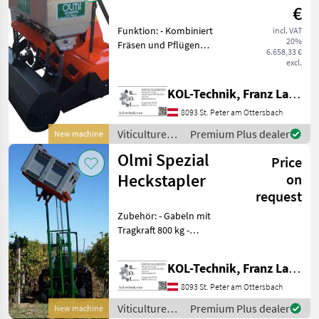
€
Funktion: - Kombiniert
incl. VAT
20%
Fräsen und Pflügen
6.658,33 €
zwischen Reihen -
excl.
Bodenfräse: lockert Boden,
entwurzelt Unkraut - Pflug
KOL-Technik, Franz Lampl-Küssner
bis 40 cm Tiefe - Optional:
8093 St. Peter am Ottersbach
Düngervergrabung
Viticulture
Premium Plus dealer
New machine
equipment /
Olmi Spezial
Price
Olmi
Heckstapler
on
request
Zubehör: - Gabeln mit
Tragkraft 800 kg -
geschmiedete Gabeln mit
Tragkraft 1000 kg - Gabeln
KOL-Technik, Franz Lampl-Küssner
für Heuballen 800 kg -
Hydraulischer 3-Punkt mit
8093 St. Peter am Ottersbach
Schläuchen - Pneuma
Viticulture
Premium Plus dealer
New machine