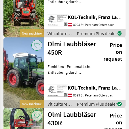
Entlaubung durch
Kompressorluft - Blätter
werden aus der
KOL-Technik, Franz Lampl-Küssner
Traubenzone weggeblasen
Vorteile: - Keine Berührung
8093 St. Peter am Ottersbach
der Trauben - Höhere Tra
Viticulture
Premium Plus dealer
New machine
equipment /
Olmi Laubbläser
Price
Olmi
450R
on
request
Funktion: - Pneumatische
Entlaubung durch
Kompressorluft - Blätter
werden aus der
KOL-Technik, Franz Lampl-Küssner
Traubenzone weggeblasen
Vorteile: - Keine Berührung
8093 St. Peter am Ottersbach
der Trauben - Höhere Tra
Viticulture
Premium Plus dealer
New machine
equipment /
Olmi Laubbläser
Price
Olmi
430R
on