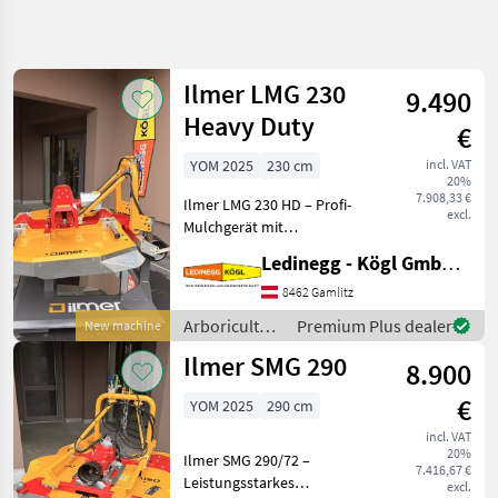
Refine
search
Ilmer LMG 230
9.490
Category
Place
Filter
4
Heavy Duty
€
Show
YOM 2025
230 cm
incl. VAT
CURRENT
Reset
7
20%
PATH
7.908,33 €
results
Ilmer LMG 230 HD – Profi-
excl.
Agriculture
Mulchgerät mit
technology
kompromissloser
Ledinegg - Kögl GmbH - Obst- und Weinbautechnik
Arboriculture
Schnittleistung und
Equipment
präzisem Schnittbild
8462 Gamlitz
Beschreibung: Der Ilmer
Mulchers
Arboriculture
Premium Plus dealer
New machine
For Fruit
LMG 230 HD ist ein robustes
equipment /
Growing
Ilmer SMG 290
Mulchgerät in
8.900
Ilmer
Ilmer
€
YOM 2025
290 cm
SELECT
incl. VAT
CATEGORY
20%
Ilmer SMG 290/72 –
7.416,67 €
Leistungsstarkes
Ilmer
excl.