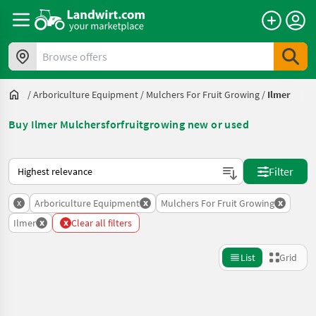
Browse offers
/
Arboriculture Equipment
/
Mulchers For Fruit Growing
/
Ilmer
Buy Ilmer Mulchersforfruitgrowing new or used
This is how sorting works on Landwirt.com
Filter
x
x
x
Arboriculture Equipment
Mulchers For Fruit Growing
x
x
Ilmer
Clear all filters
List
Grid