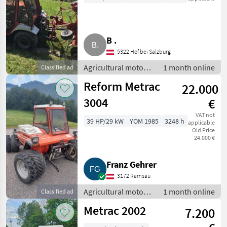
B .
5322 Hof bei Salzburg
Agricultural motor
1 month online
Classified ad
vehicles / Two-axle
Reform Metrac
22.000
mowers
3004
€
VAT not
39 HP/29 kW
YOM 1985
3248 h
applicable
Old Price
24.000 €
Franz Gehrer
3172 Ramsau
Agricultural motor
1 month online
Classified ad
vehicles / Two-axle
Metrac 2002
7.200
mowers