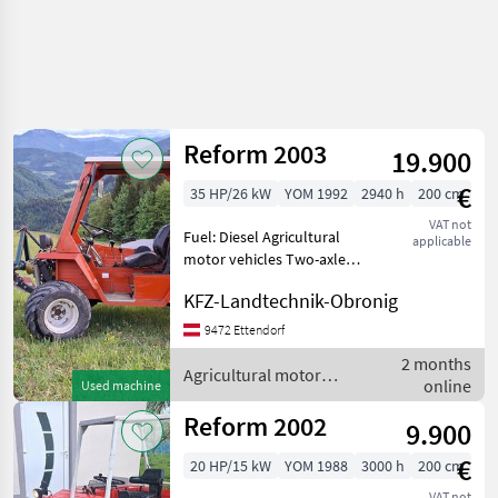
Reform 2003
19.900
€
35 HP/26 kW
YOM 1992
2940 h
200 cm
VAT not
Fuel: Diesel Agricultural
applicable
motor vehicles Two-axle
mowers
KFZ-Landtechnik-Obronig
9472 Ettendorf
2 months
Agricultural motor
online
Used machine
vehicles / Reform
Reform 2002
9.900
€
20 HP/15 kW
YOM 1988
3000 h
200 cm
VAT not