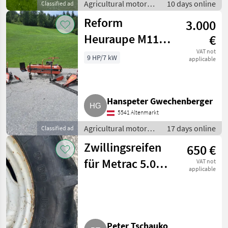
Agricultural motor
10 days online
Classified ad
vehicles / Two-axle
Reform
3.000
mowers
Heuraupe M11
€
und 2 Stk. 158
VAT not
9 HP/7 kW
applicable
Reform
Motormäher
Hanspeter Gwechenberger
5541 Altenmarkt
Agricultural motor
17 days online
Classified ad
vehicles / Two-axle
Zwillingsreifen
650 €
mowers
für Metrac 5.00-
VAT not
applicable
15
Peter Tschauko