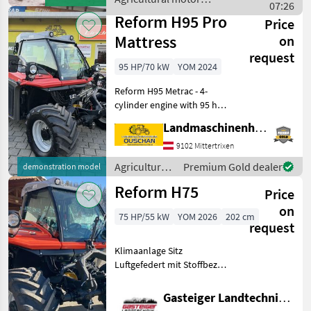
2xDW vorn, 2xDW hinten,
07:26
vehicles / Reform
Geräteentlastung vo
Reform H95 Pro
Price
Mattress
on
request
95 HP/70 kW
YOM 2024
Reform H95 Metrac - 4-
cylinder engine with 95 hp -
Tires: 425/55R17 AS - Lift
Landmaschinenhandel Ouschan Anton
system with external
controls - Air-suspension
9102 Mittertrixen
seat - Work lights -
Agricultural
Premium Gold dealer
demonstration model
Hydraulic syste
motor
Reform H75
Price
vehicles /
Reform
on
75 HP/55 kW
YOM 2026
202 cm
request
Klimaanlage Sitz
Luftgefedert mit Stoffbezug
Unterlenker Fanghacken
am Heck Zapfwelle vorne
Gasteiger Landtechnik GmbH
540/1000 U/min Zapfwelle