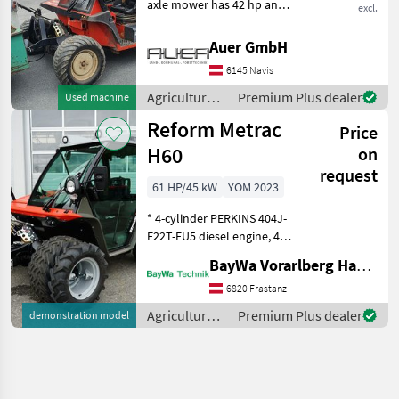
axle mower has 42 hp and
excl.
was built in 2001 with 4785
operating hours. With a
Auer GmbH
width of 190 cm, it offers an
6145 Navis
efficient working area. The
equipm
Agricultural
Premium Plus dealer
Used machine
motor
Reform Metrac
Price
vehicles /
Reform
H60
on
request
61 HP/45 kW
YOM 2023
* 4-cylinder PERKINS 404J-
E22T-EU5 diesel engine, 45
kW (61 hp) at 2600 rpm,
BayWa Vorarlberg HandelsGmbH BayWa Technik
turbocharged and common
rail direct injection, * Diesel
6820 Frastanz
particulate filter (PDF) and
Agricultural
Premium Plus dealer
demonstration model
die
motor
vehicles /
Reform