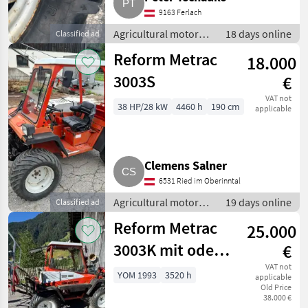
9163 Ferlach
Agricultural motor
18 days online
Classified ad
vehicles / Two-axle
Reform Metrac
18.000
mowers
3003S
€
VAT not
38 HP/28 kW
4460 h
190 cm
applicable
Clemens Salner
6531 Ried im Oberinntal
Agricultural motor
19 days online
Classified ad
vehicles / Two-axle
Reform Metrac
25.000
mowers
3003K mit oder
€
ohne Geräte
VAT not
YOM 1993
3520 h
applicable
Old Price
38.000 €