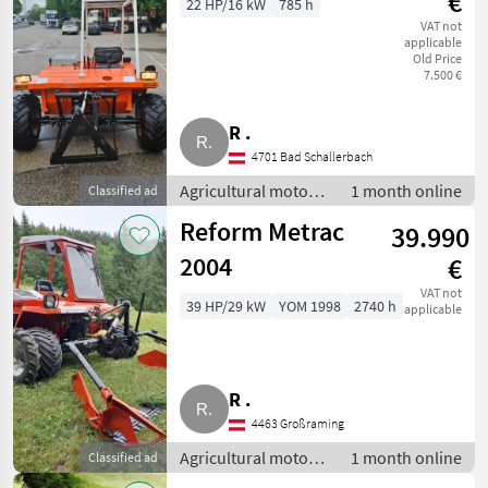
€
22 HP/16 kW
785 h
VAT not
applicable
Old Price
7.500 €
R .
4701 Bad Schallerbach
Agricultural motor
1 month online
Classified ad
vehicles / Two-axle
Reform Metrac
39.990
mowers
2004
€
VAT not
39 HP/29 kW
YOM 1998
2740 h
applicable
R .
4463 Großraming
Agricultural motor
1 month online
Classified ad
vehicles / Two-axle