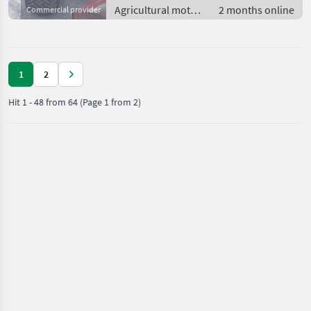
Agricultural motor
2 months online
Commercial provider
vehicles / Two-axle
mowers
1
2
Hit
1
-
48
from
64
(Page 1 from 2)