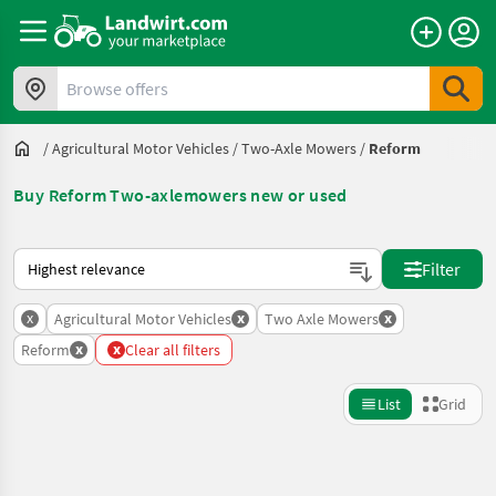
Browse offers
/
Agricultural Motor Vehicles
/
Two-Axle Mowers
/
Reform
Buy Reform Two-axlemowers new or used
This is how sorting works on Landwirt.com
Filter
x
x
x
Agricultural Motor Vehicles
Two Axle Mowers
x
x
Reform
Clear all filters
List
Grid