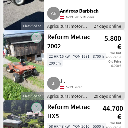
Andreas Barbisch
6793 Bezirk Bludenz
Agricultural motor
27 days online
Classified ad
vehicles / Two-axle
Reform Metrac
5.800
mowers
2002
€
VAT not
22 HP/16 kW
YOM 1981
3700 h
applicable
Old Price
200 cm
6.000 €
J .
5733 Leiten
Agricultural motor
29 days online
Classified ad
vehicles / Two-axle
Reform Metrac
44.700
mowers
HX5
€
VAT not
58 HP/43 kW
YOM 2010
5500 h
applicable