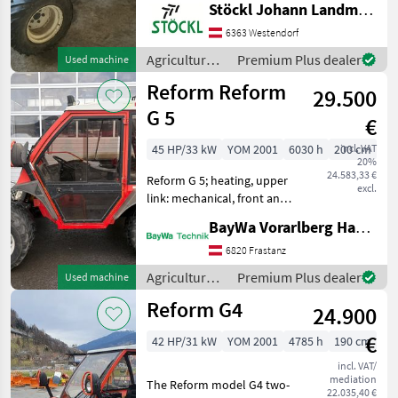
Two-axle mowers
Stöckl Johann Landmaschinen GesmbH & Co KG
6363 Westendorf
Agricultural
Premium Plus dealer
Used machine
motor
Reform Reform
29.500
vehicles /
Reform
G 5
€
45 HP/33 kW
YOM 2001
6030 h
200 cm
incl. VAT
20%
24.583,33 €
Reform G 5; heating, upper
excl.
link: mechanical, front and
rear work lights, all-wheel
BayWa Vorarlberg HandelsGmbH BayWa Technik
drive, speed: 30 km/h,
control unit 3 DW, PTO 540,
6820 Frastanz
1 pair of twin wheels, door,
Agricultural
Premium Plus dealer
Used machine
A
motor
Reform G4
24.900
vehicles /
Reform
€
42 HP/31 kW
YOM 2001
4785 h
190 cm
incl. VAT/
mediation
The Reform model G4 two-
22.035,40 €