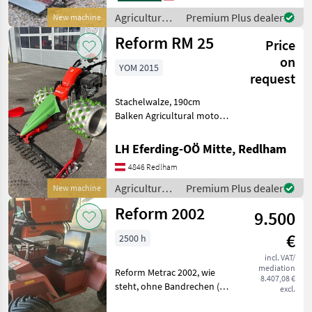
Vorwärts - 3
Rückwertsgänge,
Agricultural
Premium Plus dealer
New machine
Wendeschaltung,
motor
Reform RM 25
Ölbadmähan
Price
vehicles /
Reform
on
YOM 2015
request
Stachelwalze, 190cm
Balken Agricultural motor
vehicles Two-axle mowers
LH Eferding-OÖ Mitte, Redlham
4846 Redlham
Agricultural
Premium Plus dealer
New machine
motor
Reform 2002
9.500
vehicles /
Reform
€
2500 h
incl. VAT/
mediation
Reform Metrac 2002, wie
8.407,08 €
steht, ohne Bandrechen (B)
excl.
Agricultural motor vehicles