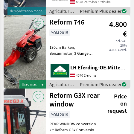
6370 Reith bei Kitzbühel
heck 540 U/min Bereifung
425/55R17 AS Rad
Agricultural
Premium Plus dealer
demonstration model
motor
Reform 746
4.800
vehicles /
Reform
€
YOM 2015
incl. VAT
20%
130cm Balken,
4.000 € excl.
Benzinmotor, 3 Gänge
Vorwärts & 1 Rückwärts
Agricultural motor vehicles
LH Eferding-OE.Mitte, Eferding
Two-axle mowers
4070 Eferding
Agricultural
Premium Plus dealer
Used machine
motor
Reform G3X rear
Price
vehicles /
Reform
window
on
request
YOM 2019
REAR WINDOW conversion
kit Reform G3x Conversion