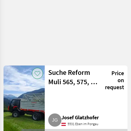
mowers
Suche Reform
Price
on
Muli 565, 575, T6
request
oder T7
Josef Glatzhofer
5531 Eben im Pongau