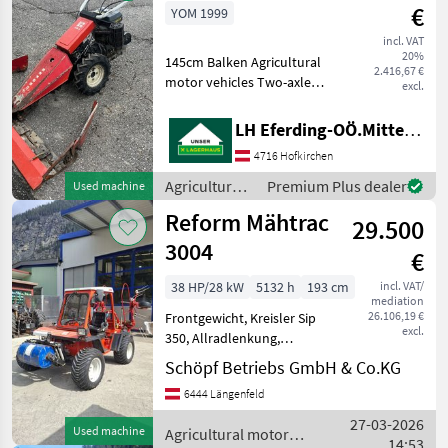
Reform
€
YOM 1999
incl. VAT
20%
145cm Balken Agricultural
2.416,67 €
motor vehicles Two-axle
excl.
mowers
LH Eferding-OÖ.Mitte, Landtechnik Hofkirchen
4716 Hofkirchen
Agricultural
Premium Plus dealer
Used machine
motor
Reform Mähtrac
29.500
vehicles /
Reform
3004
€
38 HP/28 kW
5132 h
193 cm
incl. VAT/
mediation
26.106,19 €
Frontgewicht, Kreisler Sip
excl.
350, Allradlenkung,
Bereifung 29x13.5-15 95%
Schöpf Betriebs GmbH & Co.KG
Fuel: Diesel Agricultural
6444 Längenfeld
motor vehicles Two-axle
mowers
27-03-2026
Used machine
Agricultural motor
14:53