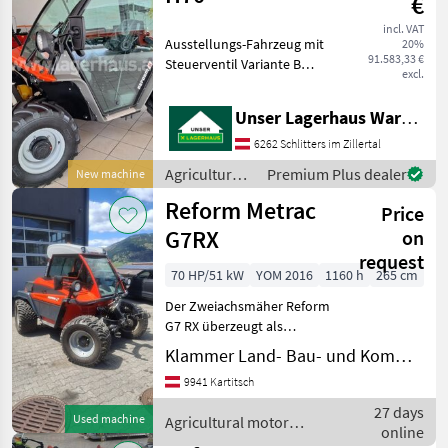
€
incl. VAT
Ausstellungs-Fahrzeug mit
20%
91.583,33 €
Steuerventil Variante B
excl.
front und heck
Heckhubwerk
Unser Lagerhaus Warenhandelsges.m.b.H.
einfachwirkend m.
Schwingungsdämpfung
6262 Schlitters im Zillertal
Kabine mit Heizung und
Agricultural
Premium Plus dealer
New machine
Klima Bereifung 31x15.50-1
motor
Reform Metrac
Price
vehicles /
Reform
G7RX
on
request
70 HP/51 kW
YOM 2016
1160 h
265 cm
Der Zweiachsmäher Reform
G7 RX überzeugt als
leistungsstarke,
Klammer Land- Bau- und Kommunaltechnik
zuverlässige und vielseitig
9941 Kartitsch
einsetzbare Maschine für
den professionellen Einsatz
27 days
Used machine
Agricultural motor
in der Landwirtschaft
online
vehicles / Reform