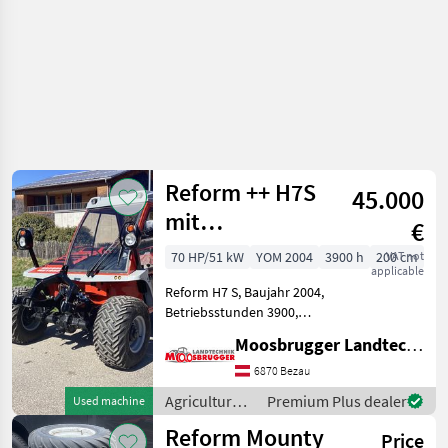
Reform ++ H7S
45.000
mit
€
Vollausstattung
70 HP/51 kW
YOM 2004
3900 h
200 cm
VAT not
applicable
++
Reform H7 S, Baujahr 2004,
Betriebsstunden 3900,
Motor VM 4 Zyl. mit 70 PS,
Moosbrugger Landtechnik GmbH
Bereifung 33 x 15, 50-15
Terra, Fahrzeug ab Service,
6870 Bezau
Vorgeführt mit
Agricultural
Premium Plus dealer
Used machine
Gewährleistung. Tec
motor
Reform Mounty
Price
vehicles /