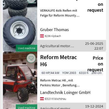
Reform
on
request
VERKAUFE 4stk Reifen mit
Felge für Reform Mounty
33x15.50-15 Agricultural
motor vehicles Two-axle
Gruber Thomas
mowers
6236 Alpbach
25-06-2025
Agricultural motor
22:07
Used machine
vehicles / Reform
Reform Metrac
Price
H6
on
request
60 HP/44 kW
YOM 2003
6310 h
200 cm
Reform Metrac H6 , mit
Perkins Motor , Bereifung
31x15-50-15 , inkl
Landtechnik Loinger GmbH
Zwillingshacken 4x ,
6313 Wildschönau
hydraulischer
Seitenverschub vorne,
19-12-2024
Used machine
Agricultural motor