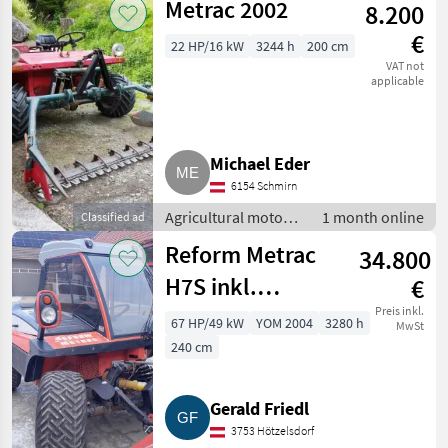
Metrac 2002
8.200
mowers
€
22 HP/16 kW
3244 h
200 cm
VAT not
applicable
Michael Eder
6154 Schmirn
Agricultural motor
1 month online
Classified ad
vehicles / Two-axle
Reform Metrac
34.800
mowers
H7S inkl.
€
Mulcher
Preis inkl.
67 HP/49 kW
YOM 2004
3280 h
MwSt
240 cm
Gerald Friedl
3753 Hötzelsdorf