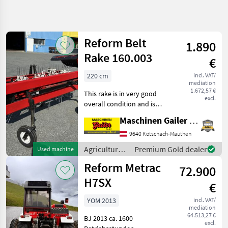
Refine
search
Reform Belt
1.890
Category
Place
Filter
4
Rake 160.003
€
Show
220 cm
incl. VAT/
CURRENT
Reset
64
mediation
PATH
1.672,57 €
results
This rake is in very good
excl.
Agriculture
overall condition and is
technology
compatible with the
Maschinen Gailer GmbH
Agricultural
Reform Mähtrac. It has a
Motor
working width of 220 cm
9640 Kötschach-Mauthen
Vehicles
and features 3 rows of
Agricultural
Premium Gold dealer
Used machine
Two Axle
tines. A PTO shaft is
motor
Mowers
Reform Metrac
72.900
vehicles /
Reform
Reform
H7SX
€
SELECT
YOM 2013
incl. VAT/
CATEGORY
mediation
64.513,27 €
BJ 2013 ca. 1600
Reform
excl.