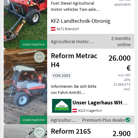
Fuel: Diesel Agricultural
applicable
motor vehicles Two-axle
mowers
KFZ-Landtechnik-Obronig
9472 Ettendorf
2 months
Agricultural motor
online
Used machine
vehicles / Reform
Reform Metrac
26.000
H4
€
YOM 2003
incl. VAT
20%
21.666,67 €
Informieren Sie sich bitte
excl.
vor Fahrt-Antritt
telefonisch, ob die von
Unser Lagerhaus WHG, Kärnten, Klagenfurt
Ihnen angefragte Maschine
aktuell bei uns am Lager
9020 Klagenfurt
steht. Wir inserieren auch
Agricultural
Premium Plus dealer
Used machine
Maschinen, die sic
motor
Reform 216S
2.900
vehicles /