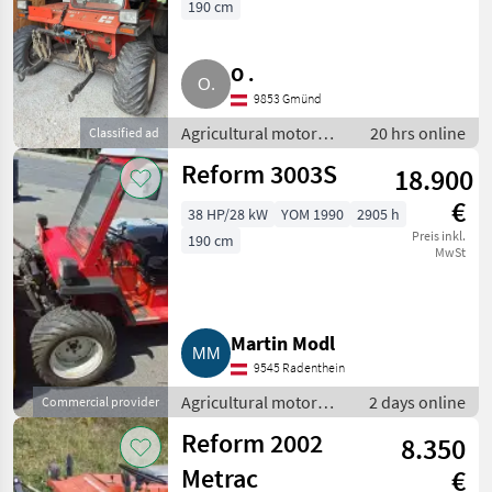
190 cm
O .
9853 Gmünd
Agricultural motor
20 hrs online
Classified ad
vehicles / Two-axle
Reform 3003S
18.900
mowers
€
38 HP/28 kW
YOM 1990
2905 h
Preis inkl.
190 cm
MwSt
Martin Modl
9545 Radenthein
Agricultural motor
2 days online
Commercial provider
vehicles / Two-axle
Reform 2002
8.350
mowers
Metrac
€