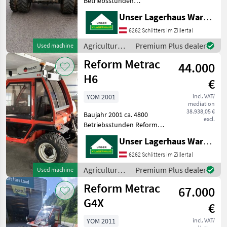
Betriebsstunden
Agricultural motor vehicles
Unser Lagerhaus Warenhandelsges.m.b.H.
Aebi
Two-axle mowers
6262 Schlitters im Zillertal
Rasant
Agricultural
Premium Plus dealer
Used machine
motor
Reform Metrac
Toro
44.000
vehicles /
Reform
H6
€
Antonio Carraro
YOM 2001
incl. VAT/
mediation
Sauerburger
38.938,05 €
Baujahr 2001 ca. 4800
excl.
Betriebsstunden Reform
Show
Bandrechen SIP Kreisler 350
all 8
Unser Lagerhaus Warenhandelsges.m.b.H.
Reform Scheibenmähwerk
2.40 m Agricultural motor
6262 Schlitters im Zillertal
MODEL
vehicles Two-axle mowers
Agricultural
Premium Plus dealer
Used machine
motor
Reform Metrac
67.000
vehicles /
2002
Reform
G4X
€
CM
YOM 2011
incl. VAT/
818