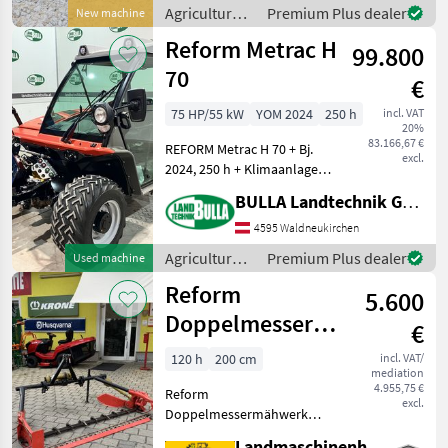
Agricultural
Premium Plus dealer
New machine
motor
Reform Metrac H
99.800
vehicles /
Reform
70
€
75 HP/55 kW
YOM 2024
250 h
incl. VAT
20%
83.166,67 €
REFORM Metrac H 70 + Bj.
excl.
2024, 250 h + Klimaanlage
und Heizung +
BULLA Landtechnik GmbH
Luftgefederter Fahrersitz +
Hubwerk EW mit
4595 Waldneukirchen
Schwingungstilgung +
Agricultural
Premium Plus dealer
Used machine
Unterlenkerfanghaken Kat
motor
Reform
2 + B
5.600
vehicles /
Reform
Doppelmessermähwerk
€
200cm
120 h
200 cm
incl. VAT/
mediation
4.955,75 €
Reform
excl.
Doppelmessermähwerk
200cm - Arbeitsbreite
Landmaschinenhandel Ouschan Anton