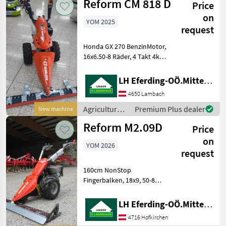
Reform CM 818 D
Price
on
YOM 2025
request
Honda GX 270 BenzinMotor,
16x6.50-8 Räder, 4 Takt 4kW
( 8, 6PS ) ,
Mehrscheibenkupplung mit
LH Eferding-OÖ.Mitte, Lambach
PowerSafe Funktion, 3
4650 Lambach
Vorwärts - 3
Rückwertsgänge,
Agricultural
Premium Plus dealer
New machine
Wendeschaltung, Ölbadmä
motor
Reform M2.09D
Price
vehicles /
Reform
on
YOM 2026
request
160cm NonStop
Fingerbalken, 18x9, 50-8
Räder, Agricultural motor
vehicles Two-axle mowers
LH Eferding-OÖ.Mitte, Landtechnik Hofkirchen
4716 Hofkirchen