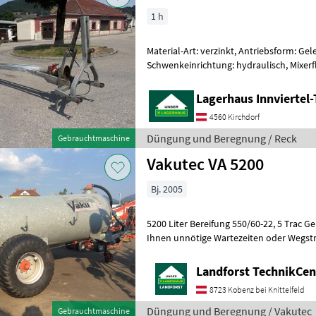
1 h
Material-Art: verzinkt, Antriebsform: Ge
Schwenkeinrichtung: hydraulisch, Mixerfl
+Gerätelänge: 7, 0 m +Schlepperleist
Lagerhaus Innviertel-
4560 Kirchdorf
Düngung und Beregnung / Reck
Gebrauchtmaschine
Vakutec VA 5200
Bj. 2005
5200 Liter Bereifung 550/60-22, 5 Trac Ge
Ihnen unnötige Wartezeiten oder Wegstrecken z
Sie um vorherige Kontaktaufnah
Landforst TechnikCent
8723 Kobenz bei Knittelfeld
Düngung und Beregnung / Vakutec
Gebrauchtmaschine