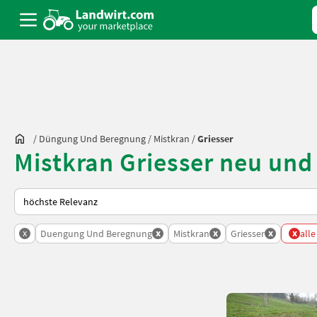
/
Düngung Und Beregnung
/
Mistkran
/
Griesser
Mistkran Griesser neu und
So wird auf Landwirt.com sortiert
x
x
x
x
x
Duengung Und Beregnung
Mistkran
Griesser
alle