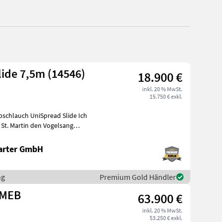
ide 7,5m (14546)
18.900 €
inkl. 20 % MwSt.
15.750 € exkl.
hlauch UniSpread Slide Ich
arter GmbH
ng
Premium Gold Händler
 MEB
63.900 €
inkl. 20 % MwSt.
53.250 € exkl.