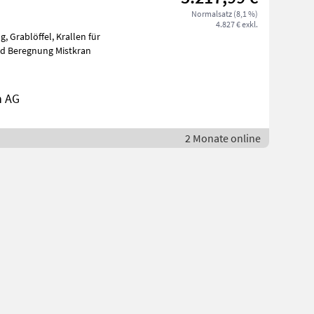
Normalsatz (8,1 %)
4.827 € exkl.
ung und Beregnung Mistkran
n AG
2 Monate online