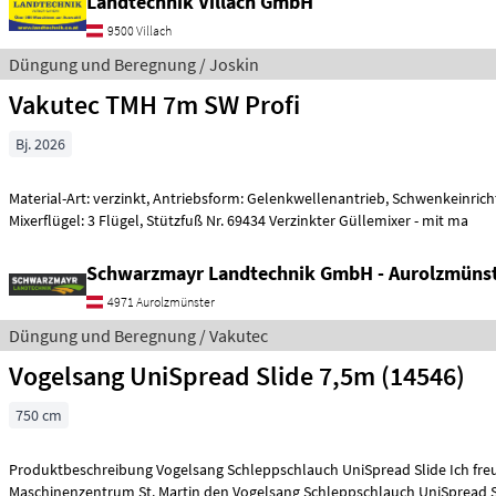
Landtechnik Villach GmbH
9500 Villach
Düngung und Beregnung / Joskin
Vakutec TMH 7m SW Profi
Bj. 2026
Material-Art: verzinkt, Antriebsform: Gelenkwellenantrieb, Schwenkeinrich
Mixerflügel: 3 Flügel, Stützfuß Nr. 69434 Verzinkter Güllemixer - mit ma
Schwarzmayr Landtechnik GmbH - Aurolzmüns
4971 Aurolzmünster
Düngung und Beregnung / Vakutec
Vogelsang UniSpread Slide 7,5m (14546)
750 cm
Produktbeschreibung Vogelsang Schleppschlauch UniSpread Slide Ich freue mich, Ihnen im
Maschinenzentrum St. Martin den Vogelsang Schleppschlauch UniSpread S