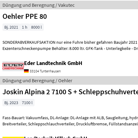
Düngung und Beregnung / Vakutec
Oehler PPE 80
Bj. 2021
1 h
8000 l
SONDERABVERKAUFSAKTION nur eine Fuhre bisher gefahren Baujahr 2021
Exzenterschneckenpumpe Behälter: 8.000 ltr. GFK-Tank - Unterlegkeile - 
Schie
Eder Landtechnik GmbH
83104 Tuntenhausen
Düngung und Beregnung / Oehler
Joskin Alpina 2 7100 S + Schleppschuhverte
Bj. 2023
7100 l
Fass-Bauart: Vakuumfass, DL-Anlage: DL-Anlage mit ALB, Saugleitung, hydr
Breitverteiler, Schleppschlauchverteiler, Druckluftbremse, Füllstandsanz