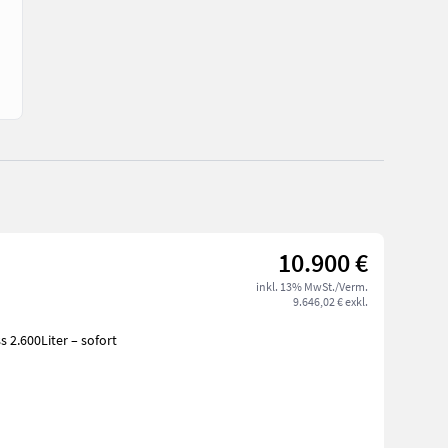
10.900 €
inkl. 13% MwSt./Verm.
9.646,02 € exkl.
 2.600Liter – sofort