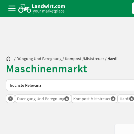
/
Düngung Und Beregnung
/
Kompost-/Miststreuer
/
Hardi
Maschinenmarkt
So wird auf Landwirt.com sortiert
x
x
x
x
Duengung Und Beregnung
Kompost Miststreuer
Hardi