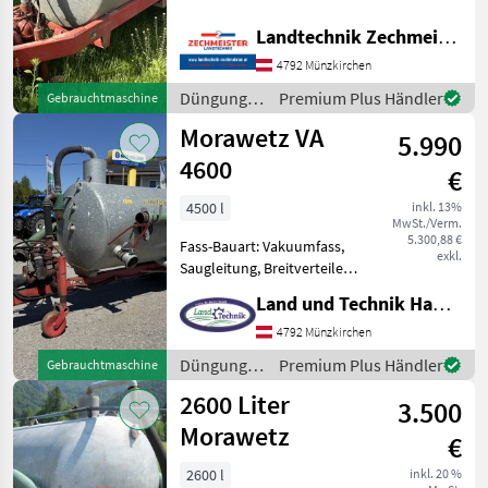
neuem Kompressor
Vakutec
Düngung und Beregnung
Landtechnik Zechmeister GmbH & Co KG
Güllefässer
Fliegl
4792 Münzkirchen
Düngung
Premium Plus Händler
Gebrauchtmaschine
Fuchs
und
Morawetz VA
5.990
Beregnung
Bauer
/ Morawetz
4600
€
Joskin
4500 l
inkl. 13%
MwSt./Verm.
5.300,88 €
Fass-Bauart: Vakuumfass,
Alle 51
exkl.
Saugleitung, Breitverteiler •
anzeigen
Fassungsvermögen 4600
Land und Technik HandelsgesmbH
liter • Zentraldeichsel mit
MARKTPLATZ
Untenanhängung •
4792 Münzkirchen
Marktplatz
Händlerangebote
Kleinanzeigen
Kompressor 6.000 liter • 15
Düngung
Premium Plus Händler
Gebrauchtmaschine
Liter Syphon
und
2600 Liter
3.500
Beregnung
/ Morawetz
Morawetz
€
2600 l
inkl. 20 %