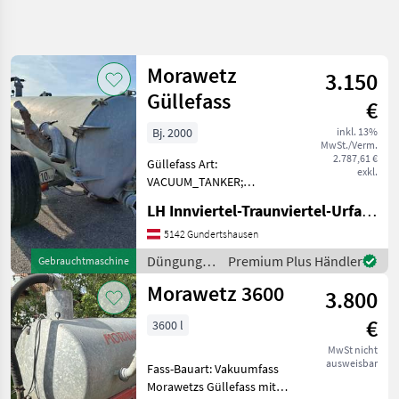
Suche
verfeinern
Morawetz
3.150
Kategorie
Land
Filter
4
Güllefass
€
4
Bj. 2000
inkl. 13%
AKTUELLER
Zurücksetzen
Ergebnisse
MwSt./Verm.
PFAD
2.787,61 €
anzeigen
Güllefass Art:
exkl.
Landtechnik
VACUUM_TANKER;
Klassifizierung:
Duengung
LH Innviertel-Traunviertel-Urfahr eGen, Gundertshausen
Gebrauchtmaschine;
Und
Beregnung
Tankinhalt (Liter): 5000;
5142 Gundertshausen
Weitere
Guellefaesser
Düngung
Premium Plus Händler
Gebrauchtmaschine
Maschinenmerkmale:
und
Morawetz
Morawetz 3600
Standort Gundertshausen
3.800
Beregnung
Saugarm hydraulisch Ve
/ Morawetz
KATEGORIE
€
3600 l
WÄHLEN
MwSt nicht
ausweisbar
Morawetz
Fass-Bauart: Vakuumfass
Morawetzs Güllefass mit