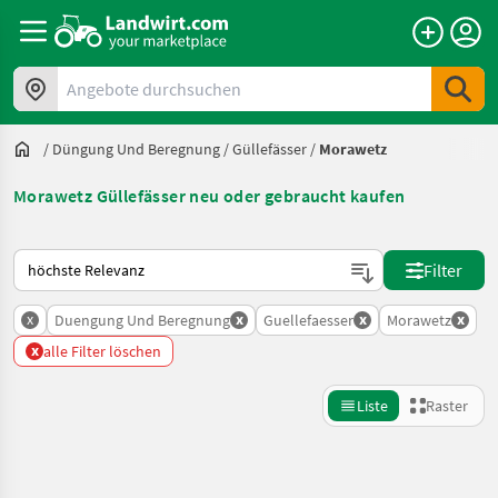
Angebote durchsuchen
/
Düngung Und Beregnung
/
Güllefässer
/
Morawetz
Morawetz Güllefässer neu oder gebraucht kaufen
So wird auf Landwirt.com sortiert
Filter
x
x
x
x
Duengung Und Beregnung
Guellefaesser
Morawetz
x
alle Filter löschen
Liste
Raster