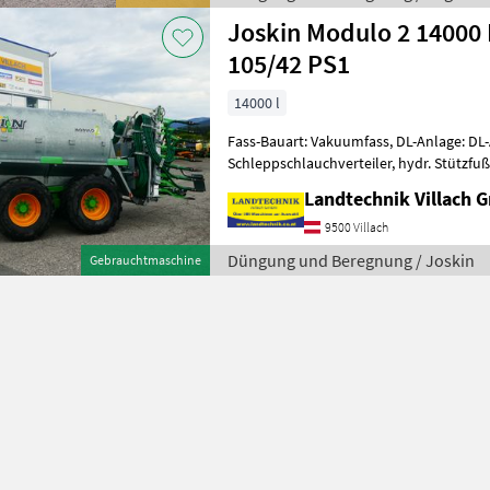
Joskin Modulo 2 14000 
105/42 PS1
14000 l
Fass-Bauart: Vakuumfass, DL-Anlage: DL-
Schleppschlauchverteiler, hydr. Stützfuß
hydr. sperrbare Achse, Druckluftbrems
Landtechnik Villach
9500 Villach
Düngung und Beregnung / Joskin
Gebrauchtmaschine