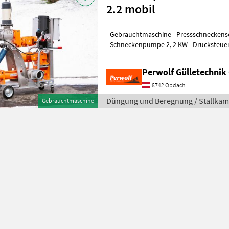
2.2 mobil
- Gebrauchtmaschine - Pressschneckense
- Schneckenpumpe 2, 2 KW - Drucksteue
Frequenzumformer - Grundplattform mit
Perwolf Gülletechni
8742 Obdach
Düngung und Beregnung / Stallka
Gebrauchtmaschine