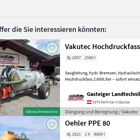
ffer die Sie interessieren könnten:
Vakutec Hochdruckfass 
Bj. 2007
2500 l
Saugleitung, hydr. Bremsen, Hydraulisch
Hochdruckfass 2.600Liter – sofort einsatzbereit Zum Verkau
Vakutec Hochdruckfass mit 2.500 Lit
Gasteiger Landtechn
6370 Reith bei Kitzbühel
Düngung und Beregnung / Vakutec
Gebrauchtmaschine
Oehler PPE 80
Bj. 2021
1 h
8000 l