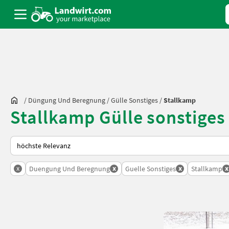
/
Düngung Und Beregnung
/
Gülle Sonstiges
/
Stallkamp
Stallkamp Gülle sonstiges
So wird auf Landwirt.com sortiert
x
x
x
x
Duengung Und Beregnung
Guelle Sonstiges
Stallkamp