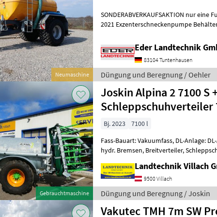
SONDERABVERKAUFSAKTION nur eine Fuh
2021 Exzenterschneckenpumpe Behälter: 8.000 ltr. GFK-Tank -
Unterlegkeile - Dreikammerleuchten - Sc
Eder Landtechnik G
83104 Tuntenhausen
Düngung und Beregnung / Oehler
Neumaschine
Joskin Alpina 2 7100 S 
Schleppschuhverteiler 
Bj. 2023
7100 l
Fass-Bauart: Vakuumfass, DL-Anlage: DL-
hydr. Bremsen, Breitverteiler, Schleppsc
Druckluftbremse, Füllstandsanzeiger m
Landtechnik Villach
9500 Villach
Düngung und Beregnung / Joskin
Gebrauchtmaschine
Vakutec TMH 7m SW Pr