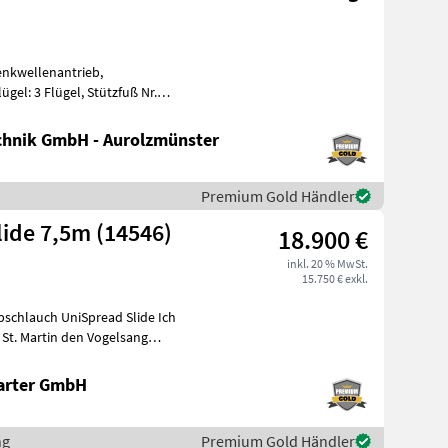
lenkwellenantrieb,
gel: 3 Flügel, Stützfuß Nr.
hnik GmbH - Aurolzmünster
Premium Gold Händler
ide 7,5m (14546)
18.900 €
inkl. 20 % MwSt.
15.750 € exkl.
hlauch UniSpread Slide Ich
arter GmbH
ng
Premium Gold Händler