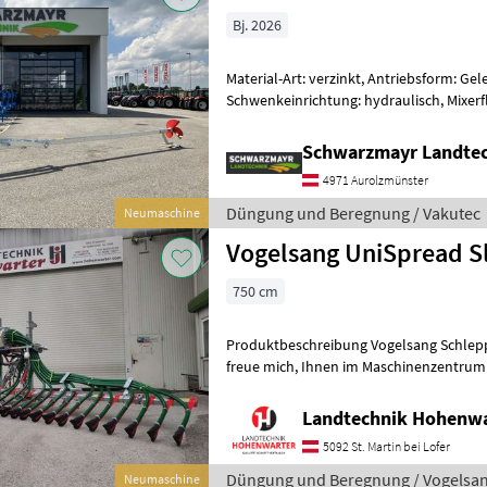
Bj. 2026
Material-Art: verzinkt, Antriebsform: Ge
Schwenkeinrichtung: hydraulisch, Mixerflü
69434 Verzinkter Güllemixer - mit ma
Schwarzmayr Landtec
4971 Aurolzmünster
Düngung und Beregnung / Vakutec
Neumaschine
Vogelsang UniSpread Sl
750 cm
Produktbeschreibung Vogelsang Schleppsc
freue mich, Ihnen im Maschinenzentrum St. Martin den Vogelsang
Schleppschlauch UniSpread Slide aus
Landtechnik Hohenw
5092 St. Martin bei Lofer
Düngung und Beregnung / Vogelsa
Neumaschine