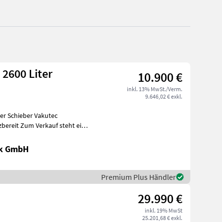
2600 Liter
10.900 €
inkl. 13% MwSt./Verm.
9.646,02 € exkl.
er Schieber Vakutec
f steht ein
ik GmbH
Premium Plus Händler
29.990 €
inkl. 19% MwSt
25.201,68 € exkl.