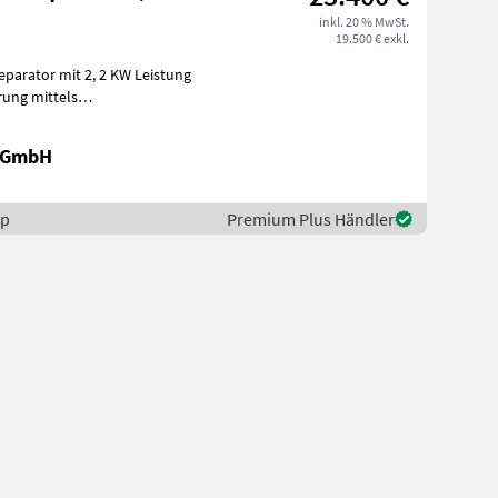
inkl. 20 % MwSt.
19.500 € exkl.
parator mit 2, 2 KW Leistung
rung mittels
 Staplerl
k GmbH
mp
Premium Plus Händler