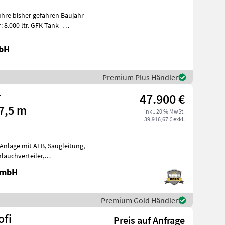
re bisher gefahren Baujahr
hie
mbH
Premium Plus Händler
+
47.900 €
7,5 m
inkl. 20 % MwSt.
39.916,67 € exkl.
Anlage mit ALB, Saugleitung,
hlauchverteiler,
it Schwimm
 GmbH
Premium Gold Händler
ofi
Preis auf Anfrage