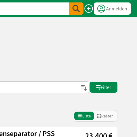
Anmelden
Filter
Liste
Raster
enseparator / PSS
23.400 €