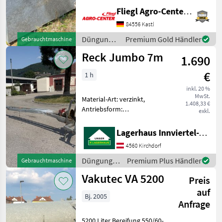
Vorteile eines mobilen
Fliegl Agro-Center GmbH
Separators mit denen eines
großen
84556 Kastl
Pressschneckenprinzips. Ein
Düngung
Premium Gold Händler
Gebrauchtmaschine
vergrößertes Sieb mit
und
Reck Jumbo 7m
1.690
Beregnung
/ Sonstige
€
1 h
inkl. 20 %
MwSt.
Material-Art: verzinkt,
1.408,33 €
Antriebsform:
exkl.
Gelenkwellenantrieb,
Schwenkeinrichtung:
Lagerhaus Innviertel-Traunviertel-Urfahr eGen, Kirchdorf
hydraulisch, Mixerflügel: 3
4560 Kirchdorf
Flügel, Stützfuß
+Gerätelänge: 7, 0 m
Düngung
Premium Plus Händler
Gebrauchtmaschine
+Schlepperleistung: Ko
und
Vakutec VA 5200
Preis
Beregnung
/ Reck
auf
Bj. 2005
Anfrage
5200 Liter Bereifung 550/60-