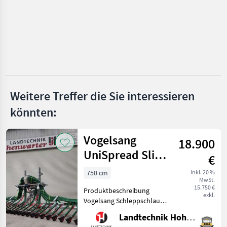
Bauer
Vakutec
Huber
Stöckli
Weitere Treffer die Sie interessieren
Vogelsang
könnten:
Alle 11
anzeigen
Vogelsang
18.900
MARKTPLATZ
UniSpread Slide
€
7,5m (14546)
Marktplatz
Händlerangebote
Kleinanzeigen
750 cm
inkl. 20 %
MwSt.
15.750 €
Produktbeschreibung
exkl.
Vogelsang Schleppschlauch
UniSpread Slide Ich freue
Landtechnik Hohenwarter GmbH
mich, Ihnen im