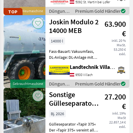
Maschinenzentrum St.
5092 St. Martin bei Lofer
Martin den Vogelsang
Düngung
Premium Gold Händler
TOP
Neumaschine
Schleppschlauch UniSpread
und
Joskin Modulo 2
Slide aus
63.900
Beregnung
/
14000 MEB
€
Vogelsang
14000 l
inkl. 20 %
MwSt.
53.250 €
Fass-Bauart: Vakuumfass,
exkl.
DL-Anlage: DL-Anlage mit
ALB, Saugleitung,
Landtechnik Villach GmbH
Breitverteiler, hydr.
Stützfuß, gefedertes
9500 Villach
Achsaggregat, hydr.
Düngung
Premium Gold Händler
Gebrauchtmaschine
sperrbare Achse,
und
Sonstige
Druckluftbremse, Gefedert
27.200
Beregnung
/ Joskin
Gülleseparator
€
»Tapir 375« - im
Bj. 2026
inkl. 19%
MwSt
Komplettset (mi
22.857,14 €
Gülleseparator »Tapir 375«
exkl.
Der »Tapir 375« vereint alle