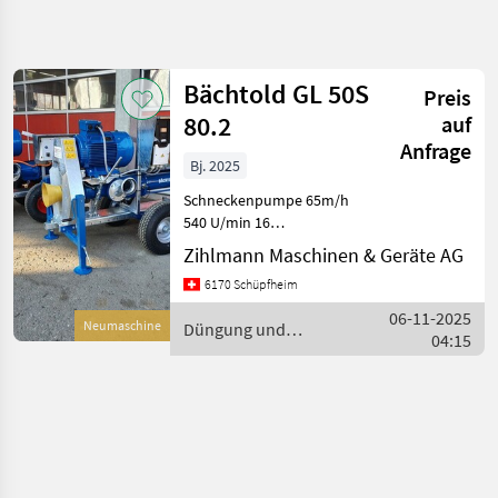
Suche
verfeinern
Bächtold GL 50S
Preis
Kategorie
Land
Filter
4
80.2
auf
Anfrage
1
Bj. 2025
AKTUELLER
Zurücksetzen
Ergebnisse
PFAD
Schneckenpumpe 65m/h
anzeigen
540 U/min 16
Landtechnik
barÜberdruckventil mit
Zihlmann Maschinen & Geräte AG
Duengung
GegengewichtRückführung
Und
6170 Schüpfheim
in Sauggehäuse inkl.
Beregnung
Saugschlauch und Trichter
06-11-2025
Guelle
Neumaschine
Düngung und
25 PS
Pumpen
04:15
Beregnung / Bächtold
ElektromotorFernsteuerung
Baechtold
Agrop
KATEGORIE
WÄHLEN
Bächtold