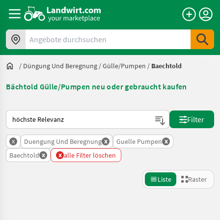
Angebote durchsuchen
/
Düngung Und Beregnung
/
Gülle/Pumpen
/
Baechtold
Bächtold Gülle/Pumpen neu oder gebraucht kaufen
So wird auf Landwirt.com sortiert
Filter
x
x
x
Duengung Und Beregnung
Guelle Pumpen
x
x
Baechtold
alle Filter löschen
Liste
Raster