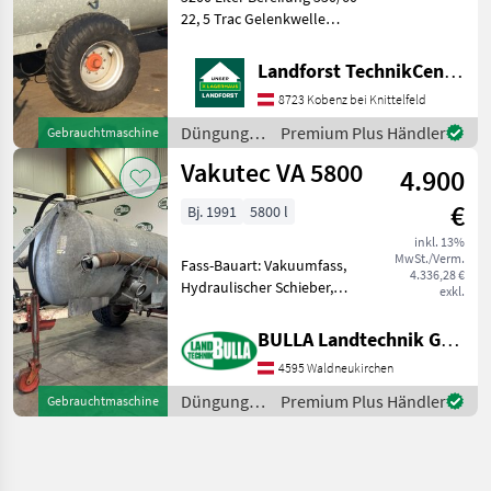
22, 5 Trac Gelenkwelle
Saugleitung Um Ihnen
unnötige Wartezeiten oder
Landforst TechnikCenter Knittelfeld
Wegstrecken zu ersparen,
8723 Kobenz bei Knittelfeld
bitten wir Sie um vorherige
Kontaktaufnah
Düngung
Premium Plus Händler
Gebrauchtmaschine
und
Vakutec VA 5800
4.900
Beregnung
/ Vakutec
€
Bj. 1991
5800 l
inkl. 13%
MwSt./Verm.
Fass-Bauart: Vakuumfass,
4.336,28 €
Hydraulischer Schieber,
exkl.
hydr. Bremsen VAKUUMAT
VA 5800 Güllefass + Bj 1991
BULLA Landtechnik GmbH
+ Bereifung 500/55 - 20 +
4595 Waldneukirchen
Hydr Bremse + Hydr
Schieber + Sauga
Düngung
Premium Plus Händler
Gebrauchtmaschine
und
Beregnung
/ Vakutec