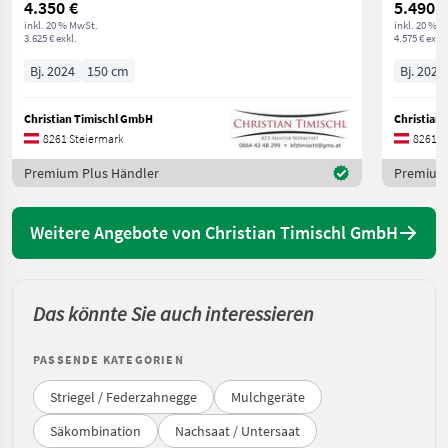
4.350 €
5.490 €
inkl. 20 % MwSt.
inkl. 20 % 
3.625 € exkl.
4.575 € exkl.
Bj. 2024
150 cm
Bj. 2024
Christian Timischl GmbH
Christian
8261 Steiermark
8261 S
Premium Plus Händler
Premium 
Weitere Angebote von Christian Timischl GmbH
Das könnte Sie auch interessieren
PASSENDE KATEGORIEN
Striegel / Federzahnegge
Mulchgeräte
Säkombination
Nachsaat / Untersaat