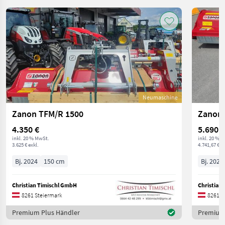
Neumaschine
Zanon TFM/R 1500
Zanon 
4.350 €
5.690 €
inkl. 20 % MwSt.
inkl. 20 % 
3.625 € exkl.
4.741,67 € ex
Bj. 2024
150 cm
Bj. 2024
Christian Timischl GmbH
Christian
8261 Steiermark
8261 S
Premium Plus Händler
Premium 